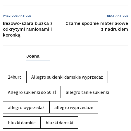
PREVIOUS ARTICLE
NEXT ARTICLE
Beżowo-szara bluzka z
Czarne spodnie materiałowe
odkrytymi ramionami i
z nadrukiem
koronką
Joana
24hurt
Allegro sukienki damskie wyprzedaż
Allegro sukienki do 50 zł
allegro tanie sukienki
allegro wyprzedaż
allegro wyprzedaże
bluzki damkie
bluzki damski