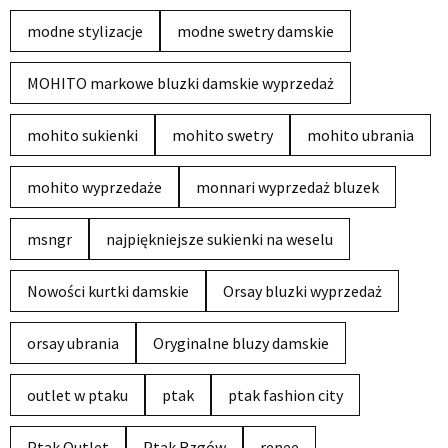
modne stylizacje
modne swetry damskie
MOHITO markowe bluzki damskie wyprzedaż
mohito sukienki
mohito swetry
mohito ubrania
mohito wyprzedaże
monnari wyprzedaż bluzek
msngr
najpiękniejsze sukienki na weselu
Nowości kurtki damskie
Orsay bluzki wyprzedaż
orsay ubrania
Oryginalne bluzy damskie
outlet w ptaku
ptak
ptak fashion city
Ptak Outlet
Ptak Rzgów
renee