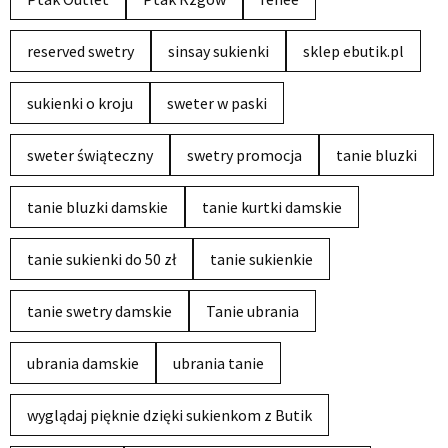
reserved swetry
sinsay sukienki
sklep ebutik.pl
sukienki o kroju
sweter w paski
sweter świąteczny
swetry promocja
tanie bluzki
tanie bluzki damskie
tanie kurtki damskie
tanie sukienki do 50 zł
tanie sukienkie
tanie swetry damskie
Tanie ubrania
ubrania damskie
ubrania tanie
wyglądaj pięknie dzięki sukienkom z Butik