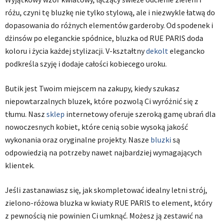
różu, czyni tę bluzkę nie tylko stylową, ale i niezwykle łatwą do
dopasowania do różnych elementów garderoby. Od spodenek i
dżinsów po eleganckie spódnice, bluzka od RUE PARIS doda
koloru i życia każdej stylizacji. V-kształtny
dekolt
elegancko
podkreśla szyję i dodaje całości kobiecego uroku.
Butik jest Twoim miejscem na zakupy, kiedy szukasz
niepowtarzalnych bluzek, które pozwolą Ci wyróżnić się z
tłumu. Nasz
sklep
internetowy oferuje szeroką gamę ubrań dla
nowoczesnych kobiet, które cenią sobie wysoką jakość
wykonania oraz oryginalne projekty. Nasze
bluzki
są
odpowiedzią na potrzeby nawet najbardziej wymagających
klientek.
Jeśli zastanawiasz się, jak skompletować idealny letni strój,
zielono-różowa bluzka w kwiaty RUE PARIS to element, który
z pewnością nie powinien Ci umknąć. Możesz ją zestawić na