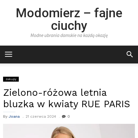
Modomierz – fajne
ciuchy
Modne ubrania damskie na każdą okazję
zakupy
Zielono-różowa letnia
bluzka w kwiaty RUE PARIS
By
Joana
21 czerwca 2024
0