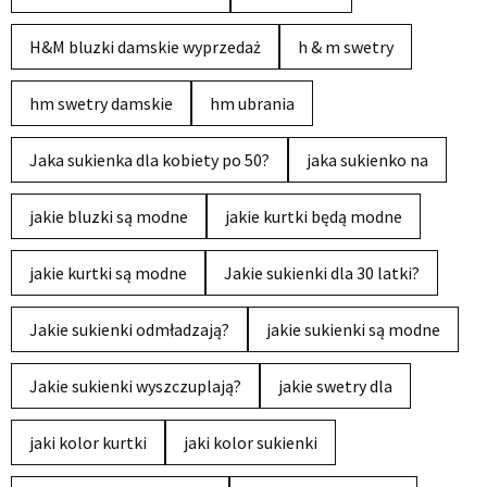
H&M bluzki damskie wyprzedaż
h & m swetry
hm swetry damskie
hm ubrania
Jaka sukienka dla kobiety po 50?
jaka sukienko na
jakie bluzki są modne
jakie kurtki będą modne
jakie kurtki są modne
Jakie sukienki dla 30 latki?
Jakie sukienki odmładzają?
jakie sukienki są modne
Jakie sukienki wyszczuplają?
jakie swetry dla
jaki kolor kurtki
jaki kolor sukienki