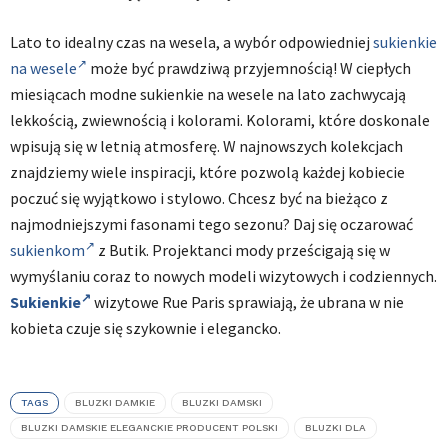
Lato to idealny czas na wesela, a wybór odpowiedniej
sukienkie
na wesele
może być prawdziwą przyjemnością! W ciepłych
miesiącach modne sukienkie na wesele na lato zachwycają
lekkością, zwiewnością i kolorami. Kolorami, które doskonale
wpisują się w letnią atmosferę. W najnowszych kolekcjach
znajdziemy wiele inspiracji, które pozwolą każdej kobiecie
poczuć się wyjątkowo i stylowo. Chcesz być na bieżąco z
najmodniejszymi fasonami tego sezonu? Daj się oczarować
sukienkom
z Butik. Projektanci mody prześcigają się w
wymyślaniu coraz to nowych modeli wizytowych i codziennych.
Sukienkie
wizytowe Rue Paris sprawiają, że ubrana w nie
kobieta czuje się szykownie i elegancko.
TAGS
BLUZKI DAMKIE
BLUZKI DAMSKI
BLUZKI DAMSKIE ELEGANCKIE PRODUCENT POLSKI
BLUZKI DLA