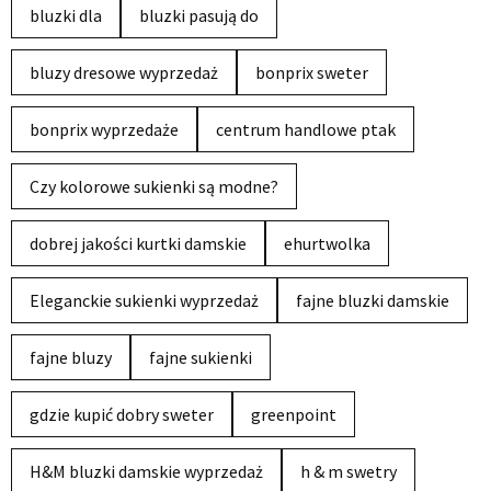
bluzki dla
bluzki pasują do
bluzy dresowe wyprzedaż
bonprix sweter
bonprix wyprzedaże
centrum handlowe ptak
Czy kolorowe sukienki są modne?
dobrej jakości kurtki damskie
ehurtwolka
Eleganckie sukienki wyprzedaż
fajne bluzki damskie
fajne bluzy
fajne sukienki
gdzie kupić dobry sweter
greenpoint
H&M bluzki damskie wyprzedaż
h & m swetry