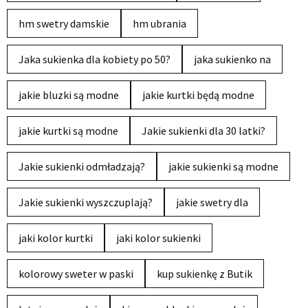
hm swetry damskie
hm ubrania
Jaka sukienka dla kobiety po 50?
jaka sukienko na
jakie bluzki są modne
jakie kurtki będą modne
jakie kurtki są modne
Jakie sukienki dla 30 latki?
Jakie sukienki odmładzają?
jakie sukienki są modne
Jakie sukienki wyszczuplają?
jakie swetry dla
jaki kolor kurtki
jaki kolor sukienki
kolorowy sweter w paski
kup sukienkę z Butik