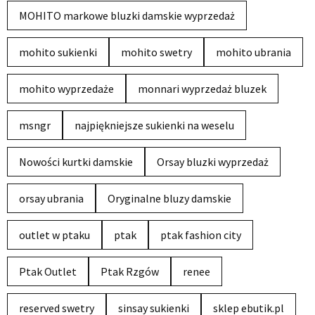
MOHITO markowe bluzki damskie wyprzedaż
mohito sukienki
mohito swetry
mohito ubrania
mohito wyprzedaże
monnari wyprzedaż bluzek
msngr
najpiękniejsze sukienki na weselu
Nowości kurtki damskie
Orsay bluzki wyprzedaż
orsay ubrania
Oryginalne bluzy damskie
outlet w ptaku
ptak
ptak fashion city
Ptak Outlet
Ptak Rzgów
renee
reserved swetry
sinsay sukienki
sklep ebutik.pl