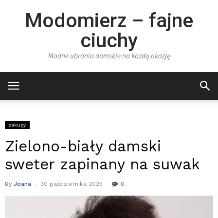
Modomierz – fajne
ciuchy
Modne ubrania damskie na każdą okazję
zakupy
Zielono-biały damski
sweter zapinany na suwak
By
Joana
30 października 2025
0