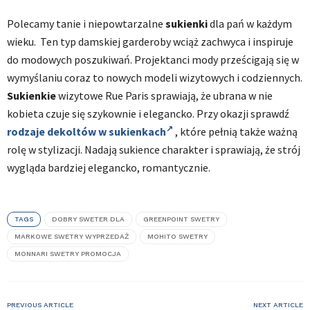
Polecamy tanie i niepowtarzalne
sukienki
dla pań w każdym
wieku. Ten typ damskiej garderoby wciąż zachwyca i inspiruje
do modowych poszukiwań. Projektanci mody prześcigają się w
wymyślaniu coraz to nowych modeli wizytowych i codziennych.
Sukienkie
wizytowe Rue Paris sprawiają, że ubrana w nie
kobieta czuje się szykownie i elegancko. Przy okazji sprawdź
rodzaje dekoltów w sukienkach
, które pełnią także ważną
rolę w stylizacji. Nadają sukience charakter i sprawiają, że strój
wygląda bardziej elegancko, romantycznie.
TAGS
DOBRY SWETER DLA
GREENPOINT SWETRY
MARKOWE SWETRY WYPRZEDAŻ
MOHITO SWETRY
MONNARI SWETRY PROMOCJA
PREVIOUS ARTICLE
NEXT ARTICLE