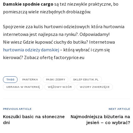
Damskie spodnie cargo
są też niezwykle praktyczne, bo
pomieszczą wiele niezbędnych drobiazgów.
Spojrzenie zza kulis hurtowni odzieżowych: która hurtownia
internetowa jest najlepsza na rynku?. Odpowiadamy!
Nie wiesz Gdzie kupować ciuchy do butiku? Internetowa
hurtownia odzieży damskiej
– którą wybrać i czym się
kierować? Zobacz ofertę factoryprice.eu
TAGS
PANTERKA
PASKI ZEBRY
SKLEP EBUTIK.PL
UBRANIA W PANTERKĘ
WĘŻOWY WZÓR
WZORY ZWIERZĘCE
PREVIOUS ARTICLE
NEXT ARTICLE
Koszulki basic na słoneczne
Najmodniejsza biżuteria na
dni
jesień – co wybrać?