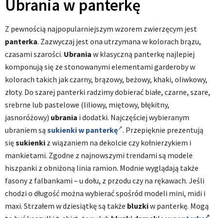
Ubrania w panterkę
Z pewnością najpopularniejszym wzorem zwierzęcym jest
panterka
. Zazwyczaj jest ona utrzymana w kolorach brązu,
czasami szarości.
Ubrania
w klasyczną panterkę najlepiej
komponują się ze stonowanymi elementami garderoby w
kolorach takich jak czarny, brązowy, beżowy, khaki, oliwkowy,
złoty. Do szarej panterki radzimy dobierać białe, czarne, szare,
srebrne lub pastelowe (liliowy, miętowy, błękitny,
jasnoróżowy)
ubrania
i dodatki. Najczęściej wybieranym
ubraniem są
sukienki w panterkę
. Przepięknie prezentują
się
sukienki
z wiązaniem na dekolcie czy kołnierzykiem i
mankietami. Zgodne z najnowszymi trendami są modele
hiszpanki z obniżoną linia ramion. Modnie wyglądają także
fasony z falbankami – u dołu, z przodu czy na rękawach. Jeśli
chodzi o długość można wybierać spośród modeli mini, midi i
maxi. Strzałem w dziesiątkę są także
bluzki
w panterkę. Mogą