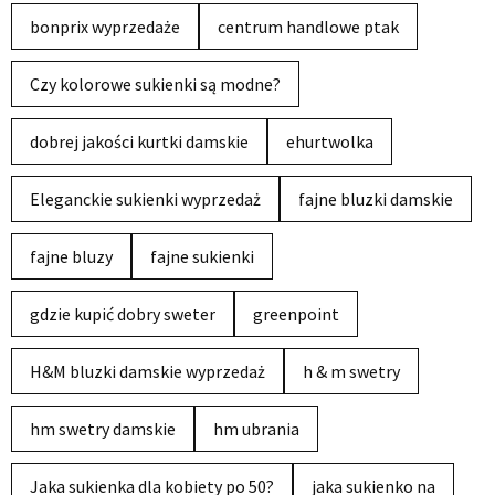
bonprix wyprzedaże
centrum handlowe ptak
Czy kolorowe sukienki są modne?
dobrej jakości kurtki damskie
ehurtwolka
Eleganckie sukienki wyprzedaż
fajne bluzki damskie
fajne bluzy
fajne sukienki
gdzie kupić dobry sweter
greenpoint
H&M bluzki damskie wyprzedaż
h & m swetry
hm swetry damskie
hm ubrania
Jaka sukienka dla kobiety po 50?
jaka sukienko na