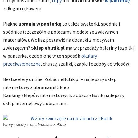
to być koszulki t-shirt,
topy
lub
bluzki damskie
w panterkę
z długim rękawem.
Piękne
ubrania w panterkę
to także sweterki, spodnie i
spódnice (szczególnie polecamy modele ze zwiewnych
materiałów). Wolisz postawić na dodatki z motywem
zwierzęcym?
Sklep ebutik.pl
ma w sprzedaży baleriny i szpilki
w panterkę, ozdobione w ten sposób
okulary
przeciwsłoneczne
, chusty, szaliki, czapki i ozdoby do włosów.
Bestseelery online: Zobacz eButik.pl – najlepszy sklep
internetowy z ubraniami! Sklep
Ranking sklepów internetowych: Zobacz eButik najlepszy
sklep internetowy z ubraniami.
Wzory zwierzęce na ubraniach z eButik