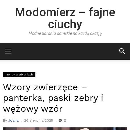
Modomierz – fajne
ciuchy
Modne ubrania damskie na każdą okazję
Trendy w ubraniach
Wzory zwierzęce –
panterka, paski zebry i
wężowy wzór
By
Joana
26 sierpnia 2025
0