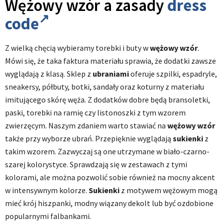
Wężowy wzór a zasady
dress
code
Z wielką chęcią wybieramy torebki i buty w
wężowy wzór
.
Mówi się, że taka faktura materiału sprawia, że dodatki zawsze
wyglądają z klasą. Sklep z
ubraniami
oferuje szpilki, espadryle,
sneakersy, półbuty, botki, sandały oraz koturny z materiału
imitującego skórę węża. Z dodatków dobre będą bransoletki,
paski, torebki na ramię czy listonoszki z tym wzorem
zwierzęcym. Naszym zdaniem warto stawiać na
wężowy wzór
także przy wyborze ubrań. Przepięknie wyglądają
sukienki
z
takim wzorem. Zazwyczaj są one utrzymane w biało-czarno-
szarej kolorystyce. Sprawdzają się w zestawach z tymi
kolorami, ale można pozwolić sobie również na mocny akcent
w intensywnym kolorze.
Sukienki
z motywem wężowym mogą
mieć krój hiszpanki, modny wiązany dekolt lub być ozdobione
popularnymi falbankami.