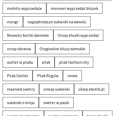
mohito wyprzedaże
monnari wyprzedaż bluzek
msngr
najpiękniejsze sukienki na weselu
Nowości kurtki damskie
Orsay bluzki wyprzedaż
orsay ubrania
Oryginalne bluzy damskie
outlet w ptaku
ptak
ptak fashion city
Ptak Outlet
Ptak Rzgów
renee
reserved swetry
sinsay sukienki
sklep ebutik.pl
sukienki o kroju
sweter w paski
sweter świąteczny
swetry promocja
tanie bluzki