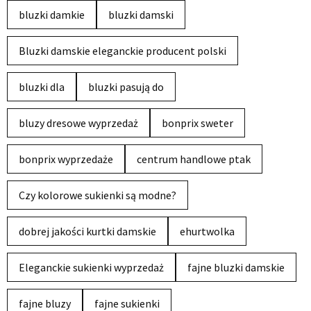
bluzki damkie
bluzki damski
Bluzki damskie eleganckie producent polski
bluzki dla
bluzki pasują do
bluzy dresowe wyprzedaż
bonprix sweter
bonprix wyprzedaże
centrum handlowe ptak
Czy kolorowe sukienki są modne?
dobrej jakości kurtki damskie
ehurtwolka
Eleganckie sukienki wyprzedaż
fajne bluzki damskie
fajne bluzy
fajne sukienki