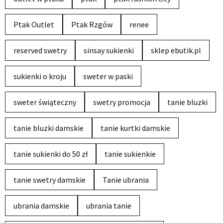
Ptak Outlet
Ptak Rzgów
renee
reserved swetry
sinsay sukienki
sklep ebutik.pl
sukienki o kroju
sweter w paski
sweter świąteczny
swetry promocja
tanie bluzki
tanie bluzki damskie
tanie kurtki damskie
tanie sukienki do 50 zł
tanie sukienkie
tanie swetry damskie
Tanie ubrania
ubrania damskie
ubrania tanie