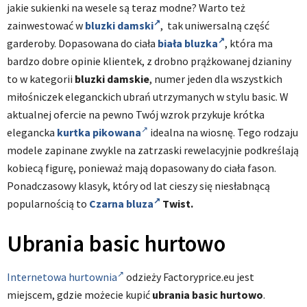
j
akie sukienki na wesele są teraz modne? Warto też
zainwestować w
bluzki damski
, tak uniwersalną część
garderoby.
Dopasowana do ciała
biała bluzka
, która ma
bardzo dobre opinie klientek, z drobno prążkowanej dzianiny
to w kategorii
bluzki damskie
, numer jeden dla wszystkich
miłośniczek eleganckich ubrań utrzymanych w stylu basic. W
aktualnej ofercie na pewno Twój wzrok przykuje krótka
elegancka
kurtka pikowana
idealna na wiosnę. Tego rodzaju
modele zapinane zwykle na zatrzaski rewelacyjnie podkreślają
kobiecą figurę, ponieważ mają dopasowany do ciała fason.
Ponadczasowy klasyk, który od lat cieszy się niesłabnącą
popularnością to
Czarna bluza
Twist.
Ubrania basic hurtowo
Internetowa hurtownia
odzieży Factoryprice.eu jest
miejscem, gdzie możecie kupić
ubrania basic hurtowo
.