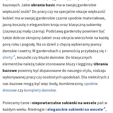
bazowych. Jakie
ubrania basic
ma w swojej garderobie
większość osób? Do pracy czy na specjalne okazje większość
kobiet ma w swojej garderobie czarne spodnie materiałowe,
jasną koszulę o eleganckim kroju oraz klasyczną sukienkę
(zazwyczaj małą czarną). Podstawą garderoby powinien być
także dobrze skrojony żakiet oraz okrycia wierzchnie na każdą
porę roku i pogodę. Na co dzień z chęcią wybieramy jeansy
damskie i swetry. W garderobach z pewnością przydadzą się
t-
shirty
, koszulki czy bluzki damskie. Do klasycznych
elementów należą także stonowane bluzy i legginsy.
Ubrania
bazowe
powinny być dopasowane do naszego stylu, rodzaju
wykonywanej pracy czy osobistych upodobań. Dla niektórych z
nas bazowe mogą być więc body, kombinezony,
spodnie
dresowe
czy
komplety damskie
.
Polecamy tanie i
niepowtarzalne sukienki na wesele
pań w
każdym wieku. Niedrogie i
eleganckie sukienki na wesele
,