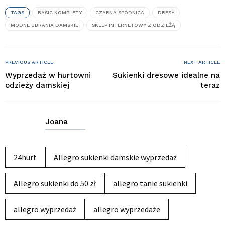
TAGS
BASIC KOMPLETY
CZARNA SPÓDNICA
DRESY
MODNE UBRANIA DAMSKIE
SKLEP INTERNETOWY Z ODZIEŻĄ
PREVIOUS ARTICLE
NEXT ARTICLE
Wyprzedaż w hurtowni
Sukienki dresowe idealne na
odzieży damskiej
teraz
Joana
24hurt
Allegro sukienki damskie wyprzedaż
Allegro sukienki do 50 zł
allegro tanie sukienki
allegro wyprzedaż
allegro wyprzedaże