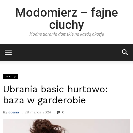
Modomierz – fajne
ciuchy
Modne ubrania damskie na każdą okazję
zakupy
Ubrania basic hurtowo:
baza w garderobie
By
Joana
29 marca 2024
0