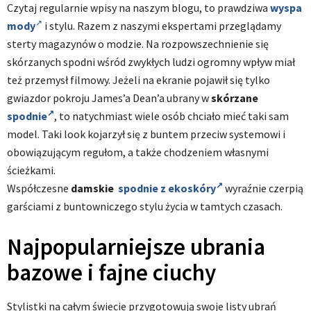
Czytaj regularnie wpisy na naszym blogu, to prawdziwa
wyspa
mody
i stylu. Razem z naszymi ekspertami przeglądamy
sterty magazynów o modzie. Na rozpowszechnienie się
skórzanych spodni wśród zwykłych ludzi ogromny wpływ miał
też przemysł filmowy. Jeżeli na ekranie pojawił się tylko
gwiazdor pokroju James’a Dean’a ubrany w
skórzane
spodnie
, to natychmiast wiele osób chciało mieć taki sam
model. Taki look kojarzył się z buntem przeciw systemowi i
obowiązującym regułom, a także chodzeniem własnymi
ścieżkami.
Współczesne
damskie
spodnie z ekoskóry
wyraźnie czerpią
garściami z buntowniczego stylu życia w tamtych czasach.
Najpopularniejsze ubrania
bazowe i
fajne ciuchy
Stylistki na całym świecie przygotowują swoje listy ubrań