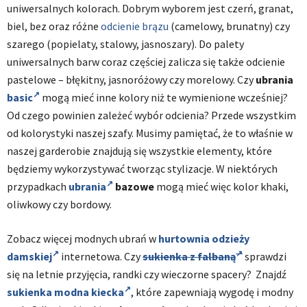
uniwersalnych kolorach. Dobrym wyborem jest czerń, granat,
biel, bez oraz różne
odcienie brązu
(camelowy, brunatny) czy
szarego (popielaty, stalowy, jasnoszary). Do palety
uniwersalnych barw coraz częściej zalicza się także odcienie
pastelowe – błękitny, jasnoróżowy czy morelowy. Czy
ubrania
basic
mogą mieć inne kolory niż te wymienione wcześniej?
Od czego powinien zależeć wybór odcienia? Przede wszystkim
od kolorystyki naszej szafy. Musimy pamiętać, że to właśnie w
naszej garderobie znajdują się wszystkie elementy, które
będziemy wykorzystywać tworząc stylizacje. W niektórych
przypadkach
ubrania
bazowe
mogą mieć więc kolor khaki,
oliwkowy czy bordowy.
Zobacz więcej modnych ubrań w
hurtownia odzieży
damskiej
internetowa. Czy
sukienka z falbaną
sprawdzi
się na letnie przyjęcia, randki czy wieczorne spacery? Znajdź
sukienka modna kiecka
, które zapewniają wygodę i modny