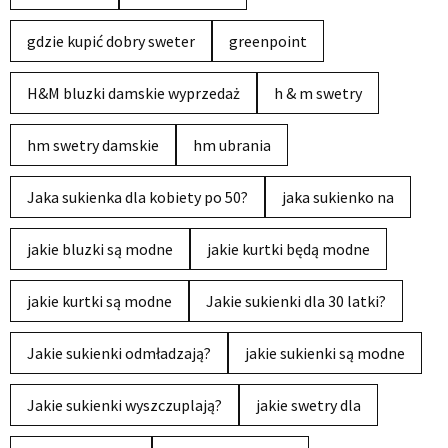
gdzie kupić dobry sweter
greenpoint
H&M bluzki damskie wyprzedaż
h & m swetry
hm swetry damskie
hm ubrania
Jaka sukienka dla kobiety po 50?
jaka sukienko na
jakie bluzki są modne
jakie kurtki będą modne
jakie kurtki są modne
Jakie sukienki dla 30 latki?
Jakie sukienki odmładzają?
jakie sukienki są modne
Jakie sukienki wyszczuplają?
jakie swetry dla