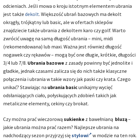
odcieniach. Jeśli mowa o kroju istotnym elementem ubrania
jest także
dekolt
. Większość ubrań bazowych ma dekolt
okrągły, trójkątny lub basic, ale w ofertach sklepów
znajdziecie także ubrania z dekoltem karo czy golf. Warto
zwrócić uwagę na samą długość ubrania – mini, midi
(rekomendowana) lub maxi. Ważna jest również długość
nogawek czy rękawów – mogą być one długie, krótkie, długości
3/4 lub 7/8.
Ubrania bazowe
z zasady powinny być jednolite i
gładkie, jednak czasami zalicza się do nich także klasyczne
połączenia i ubrania w takie wzory jak paski czy krata. Czego
unikać? Stawiając na
ubrania basic
unikajmy wycięć
odsłaniających ciało, połyskujących zdobień takich jak
metaliczne elementy, cekiny czy brokat.
Czy można prać wieczorową
sukienke
z bawełnianą
bluzą
–
jakie ubrania można prać razem? Najlepsze ubrania na
nadchodzący sezon przyjrzyj się
stylowi
w modzie na ten rok.