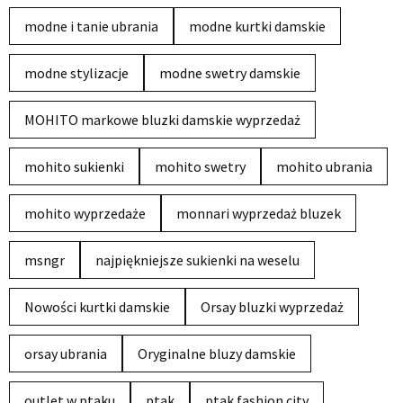
modne i tanie ubrania
modne kurtki damskie
modne stylizacje
modne swetry damskie
MOHITO markowe bluzki damskie wyprzedaż
mohito sukienki
mohito swetry
mohito ubrania
mohito wyprzedaże
monnari wyprzedaż bluzek
msngr
najpiękniejsze sukienki na weselu
Nowości kurtki damskie
Orsay bluzki wyprzedaż
orsay ubrania
Oryginalne bluzy damskie
outlet w ptaku
ptak
ptak fashion city