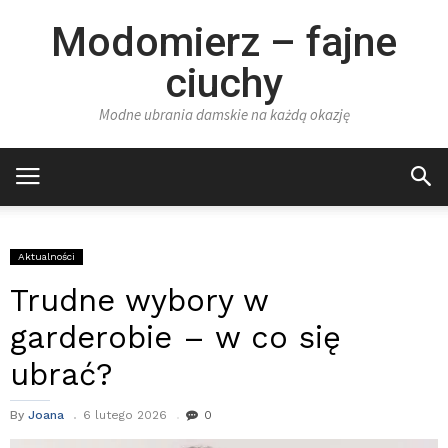
Modomierz – fajne
ciuchy
Modne ubrania damskie na każdą okazję
Aktualności
Trudne wybory w
garderobie – w co się
ubrać?
By
Joana
6 lutego 2026
0