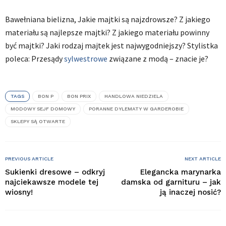
Bawełniana bielizna, Jakie majtki są najzdrowsze? Z jakiego
materiału są najlepsze majtki? Z jakiego materiału powinny
być majtki? Jaki rodzaj majtek jest najwygodniejszy? Stylistka
poleca: Przesądy
sylwestrowe
związane z modą – znacie je?
TAGS
BON P
BON PRIX
HANDLOWA NIEDZIELA
MODOWY SEJF DOMOWY
PORANNE DYLEMATY W GARDEROBIE
SKLEPY SĄ OTWARTE
PREVIOUS ARTICLE
NEXT ARTICLE
Sukienki dresowe – odkryj
Elegancka marynarka
najciekawsze modele tej
damska od garnituru – jak
wiosny!
ją inaczej nosić?