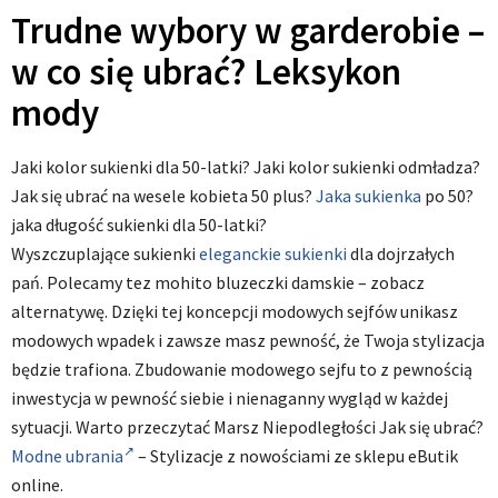
Trudne wybory w garderobie –
w co się ubrać? Leksykon
mody
Jaki kolor sukienki dla 50-latki? Jaki kolor sukienki odmładza?
Jak się ubrać na wesele kobieta 50 plus?
Jaka sukienka
po 50?
jaka długość sukienki dla 50-latki?
Wyszczuplające sukienki
eleganckie sukienki
dla dojrzałych
pań. Polecamy tez mohito bluzeczki damskie – zobacz
alternatywę. Dzięki tej koncepcji modowych sejfów unikasz
modowych wpadek i zawsze masz pewność, że Twoja stylizacja
będzie trafiona. Zbudowanie modowego sejfu to z pewnością
inwestycja w pewność siebie i nienaganny wygląd w każdej
sytuacji. Warto przeczytać Marsz Niepodległości Jak się ubrać?
Modne ubrania
– Stylizacje z nowościami ze sklepu eButik
online.