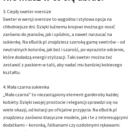
3. Ciepły sweter oversize
Sweter w wersji oversize to wygodna i stylowa opcja na
chłodniejsze dni. Dzięki luźnemu krojowi można go nosić
zarówno do jeansów, jak i spódnic, a nawet narzucać na
sukienkę. Na eButik.pl znajdziesz szeroką gamę swetrów – od
neutralnych kolorów, jak beż i szarość, po wyraziste odcienie,
które dodadzą energii stylizacji. Taki sweter można też
zestawić z paskiem w talii, aby nadać mu bardziej kobiecego
kształtu.
4. Mała czarna sukienka
„Mała czarna” to niezastąpiony element garderoby każdej
kobiety. Dzięki swojej prostocie i elegancji sprawdzi się na
wiele okazji, od kolacji po oficjalne przyjęcia. Na eButik.pl
znajdziesz zarówno klasyczne modele, jak i te z interesującymi
dodatkami – koronką, falbanami czy ozdobnymi rękawami.