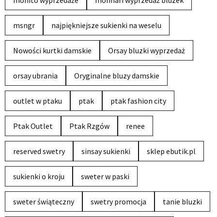
msngr
najpiękniejsze sukienki na weselu
Nowości kurtki damskie
Orsay bluzki wyprzedaż
orsay ubrania
Oryginalne bluzy damskie
outlet w ptaku
ptak
ptak fashion city
Ptak Outlet
Ptak Rzgów
renee
reserved swetry
sinsay sukienki
sklep ebutik.pl
sukienki o kroju
sweter w paski
sweter świąteczny
swetry promocja
tanie bluzki