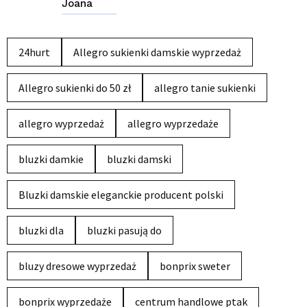
Joana
24hurt
Allegro sukienki damskie wyprzedaż
Allegro sukienki do 50 zł
allegro tanie sukienki
allegro wyprzedaż
allegro wyprzedaże
bluzki damkie
bluzki damski
Bluzki damskie eleganckie producent polski
bluzki dla
bluzki pasują do
bluzy dresowe wyprzedaż
bonprix sweter
bonprix wyprzedaże
centrum handlowe ptak