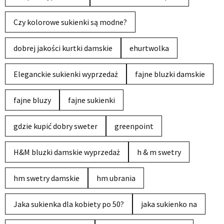
Czy kolorowe sukienki są modne?
dobrej jakości kurtki damskie
ehurtwolka
Eleganckie sukienki wyprzedaż
fajne bluzki damskie
fajne bluzy
fajne sukienki
gdzie kupić dobry sweter
greenpoint
H&M bluzki damskie wyprzedaż
h & m swetry
hm swetry damskie
hm ubrania
Jaka sukienka dla kobiety po 50?
jaka sukienko na