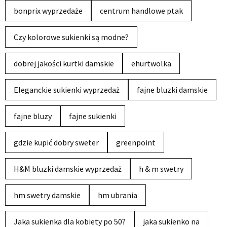
bonprix wyprzedaże
centrum handlowe ptak
Czy kolorowe sukienki są modne?
dobrej jakości kurtki damskie
ehurtwolka
Eleganckie sukienki wyprzedaż
fajne bluzki damskie
fajne bluzy
fajne sukienki
gdzie kupić dobry sweter
greenpoint
H&M bluzki damskie wyprzedaż
h & m swetry
hm swetry damskie
hm ubrania
Jaka sukienka dla kobiety po 50?
jaka sukienko na