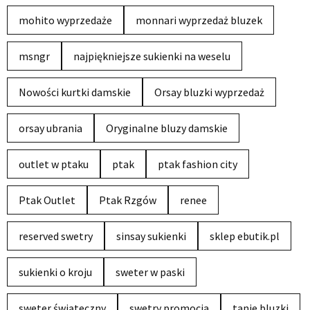
mohito wyprzedaże
monnari wyprzedaż bluzek
msngr
najpiękniejsze sukienki na weselu
Nowości kurtki damskie
Orsay bluzki wyprzedaż
orsay ubrania
Oryginalne bluzy damskie
outlet w ptaku
ptak
ptak fashion city
Ptak Outlet
Ptak Rzgów
renee
reserved swetry
sinsay sukienki
sklep ebutik.pl
sukienki o kroju
sweter w paski
sweter świąteczny
swetry promocja
tanie bluzki