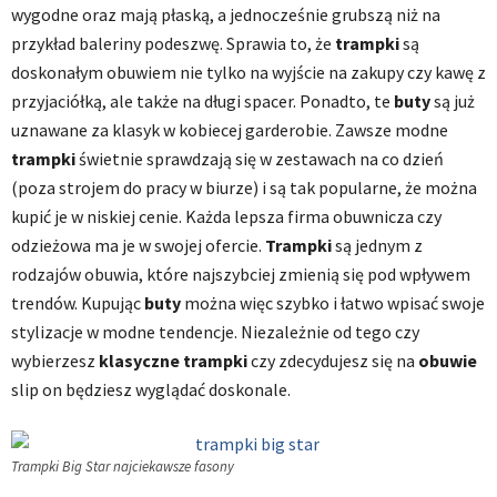
wygodne oraz mają płaską, a jednocześnie grubszą niż na
przykład baleriny podeszwę. Sprawia to, że
trampki
są
doskonałym obuwiem nie tylko na wyjście na zakupy czy kawę z
przyjaciółką, ale także na długi spacer. Ponadto, te
buty
są już
uznawane za klasyk w kobiecej garderobie. Zawsze modne
trampki
świetnie sprawdzają się w zestawach na co dzień
(poza strojem do pracy w biurze) i są tak popularne, że można
kupić je w niskiej cenie. Każda lepsza firma obuwnicza czy
odzieżowa ma je w swojej ofercie.
Trampki
są jednym z
rodzajów obuwia, które najszybciej zmienią się pod wpływem
trendów. Kupując
buty
można więc szybko i łatwo wpisać swoje
stylizacje w modne tendencje. Niezależnie od tego czy
wybierzesz
klasyczne trampki
czy zdecydujesz się na
obuwie
slip on będziesz wyglądać doskonale.
Trampki Big Star najciekawsze fasony