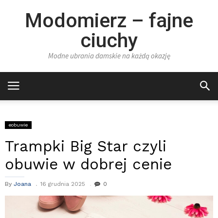
Modomierz – fajne
ciuchy
Modne ubrania damskie na każdą okazję
eobuwie
Trampki Big Star czyli
obuwie w dobrej cenie
By
Joana
16 grudnia 2025
0