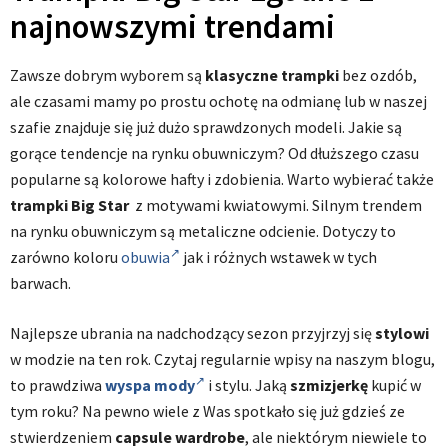
najnowszymi trendami
Zawsze dobrym wyborem są
klasyczne trampki
bez ozdób,
ale czasami mamy po prostu ochotę na odmianę lub w naszej
szafie znajduje się już dużo sprawdzonych modeli. Jakie są
gorące tendencje na rynku obuwniczym? Od dłuższego czasu
popularne są kolorowe hafty i zdobienia. Warto wybierać także
trampki Big Star
z motywami kwiatowymi. Silnym trendem
na rynku obuwniczym są metaliczne odcienie. Dotyczy to
zarówno koloru
obuwia
jak i różnych wstawek w tych
barwach.
Najlepsze ubrania na nadchodzący sezon przyjrzyj się
stylowi
w modzie na ten rok. Czytaj regularnie wpisy na naszym blogu,
to prawdziwa
wyspa mody
i stylu. Jaką
szmizjerkę
kupić w
tym roku? Na pewno wiele z Was spotkało się już gdzieś ze
stwierdzeniem
capsule wardrobe
, ale niektórym niewiele to