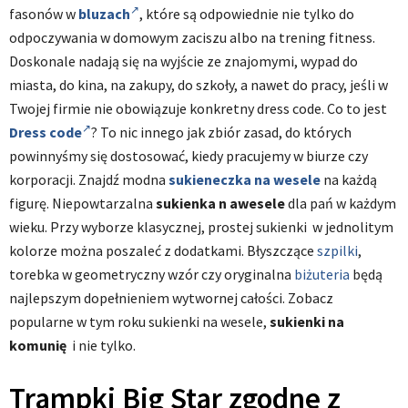
fasonów w
bluzach
, które są odpowiednie nie tylko do
odpoczywania w domowym zaciszu albo na trening fitness.
Doskonale nadają się na wyjście ze znajomymi, wypad do
miasta, do kina, na zakupy, do szkoły, a nawet do pracy, jeśli w
Twojej firmie nie obowiązuje konkretny dress code. Co to jest
Dress code
? To nic innego jak zbiór zasad, do których
powinnyśmy się dostosować, kiedy pracujemy w biurze czy
korporacji. Znajdź modna
sukieneczka na wesele
na każdą
figurę. Niepowtarzalna
sukienka n awesele
dla pań w każdym
wieku. Przy wyborze klasycznej, prostej sukienki w jednolitym
kolorze można poszaleć z dodatkami. Błyszczące
szpilki
,
torebka w geometryczny wzór czy oryginalna
biżuteria
będą
najlepszym dopełnieniem wytwornej całości. Zobacz
popularne w tym roku sukienki na wesele,
sukienki na
komunię
i nie tylko.
Trampki Big Star zgodne z