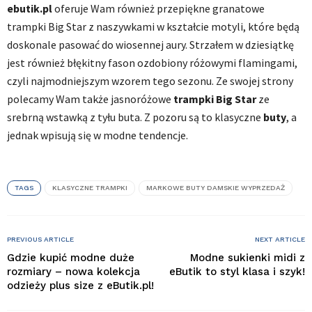
ebutik.pl
oferuje Wam również przepiękne granatowe
trampki Big Star z naszywkami w kształcie motyli, które będą
doskonale pasować do wiosennej aury. Strzałem w dziesiątkę
jest również błękitny fason ozdobiony różowymi flamingami,
czyli najmodniejszym wzorem tego sezonu. Ze swojej strony
polecamy Wam także jasnoróżowe
trampki Big Star
ze
srebrną wstawką z tyłu buta. Z pozoru są to klasyczne
buty
, a
jednak wpisują się w modne tendencje.
TAGS
KLASYCZNE TRAMPKI
MARKOWE BUTY DAMSKIE WYPRZEDAŻ
PREVIOUS ARTICLE
NEXT ARTICLE
Gdzie kupić modne duże
Modne sukienki midi z
rozmiary – nowa kolekcja
eButik to styl klasa i szyk!
odzieży plus size z eButik.pl!