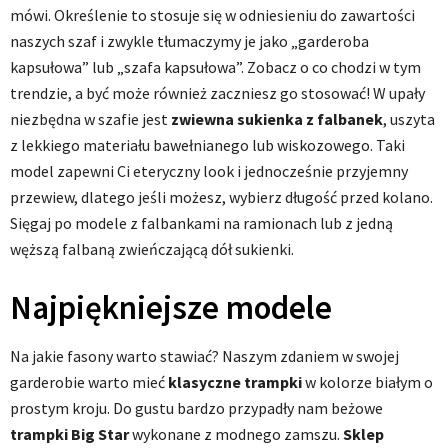
mówi. Określenie to stosuje się w odniesieniu do zawartości
naszych szaf i zwykle tłumaczymy je jako „garderoba
kapsułowa” lub „szafa kapsułowa”. Zobacz o co chodzi w tym
trendzie, a być może również zaczniesz go stosować! W upały
niezbędna w szafie jest
zwiewna sukienka z falbanek
, uszyta
z lekkiego materiału bawełnianego lub wiskozowego. Taki
model zapewni Ci eteryczny look i jednocześnie przyjemny
przewiew, dlatego jeśli możesz, wybierz długość przed kolano.
Sięgaj po modele z falbankami na ramionach lub z jedną
węższą falbaną zwieńczającą dół sukienki.
Najpiękniejsze modele
Na jakie fasony warto stawiać? Naszym zdaniem w swojej
garderobie warto mieć
klasyczne trampki
w kolorze białym o
prostym kroju. Do gustu bardzo przypadły nam beżowe
trampki Big Star
wykonane z modnego zamszu.
Sklep