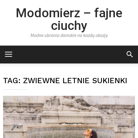
Modomierz – fajne
ciuchy
Modne ubrania damskie na każdą okazję
TAG:
ZWIEWNE LETNIE SUKIENKI