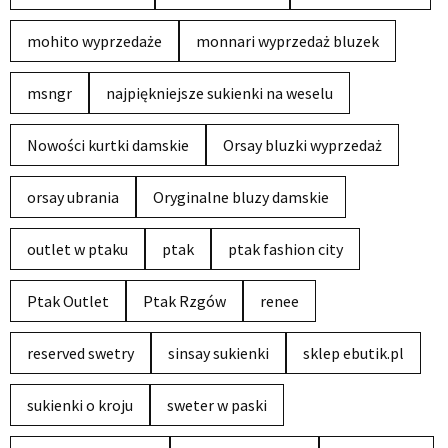
mohito wyprzedaże
monnari wyprzedaż bluzek
msngr
najpiękniejsze sukienki na weselu
Nowości kurtki damskie
Orsay bluzki wyprzedaż
orsay ubrania
Oryginalne bluzy damskie
outlet w ptaku
ptak
ptak fashion city
Ptak Outlet
Ptak Rzgów
renee
reserved swetry
sinsay sukienki
sklep ebutik.pl
sukienki o kroju
sweter w paski