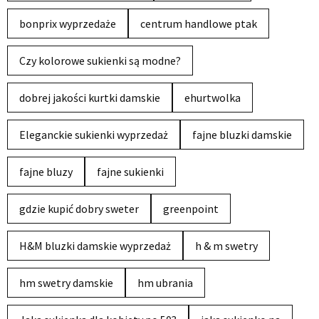
bonprix wyprzedaże
centrum handlowe ptak
Czy kolorowe sukienki są modne?
dobrej jakości kurtki damskie
ehurtwolka
Eleganckie sukienki wyprzedaż
fajne bluzki damskie
fajne bluzy
fajne sukienki
gdzie kupić dobry sweter
greenpoint
H&M bluzki damskie wyprzedaż
h & m swetry
hm swetry damskie
hm ubrania