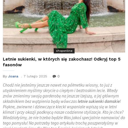
shoponline
Letnie sukienki, w których się zakochasz! Odkryj top 5
fasonów
By
Joana
7 lutego 2025
0
Chodź nie jesteśmy jeszcze nawet na półmetku wiosny, to już z
utęsknieniem myślimy skrycie o ciepłym i beztroskim lecie. Wtedy
znów zmienimy swoją garderobę na jeszcze lżejszą, a jej głównym
składnikiem bez wątpienia będą wówczas
letnie sukienki damskie
!
Piękne, zwiewne i dziewczęce kiecki wspaniale wpiszą się w letni
klimat i przy okazji podkręcą nasze codzienne stylizacje. Kto je chce?
Wiedziałyśmy, że nie trzeba będzie Was jakoś specjalnie namawiać do
tego pomysłu! Na potrzeby tego artykułu trochę poszperałyśmy w