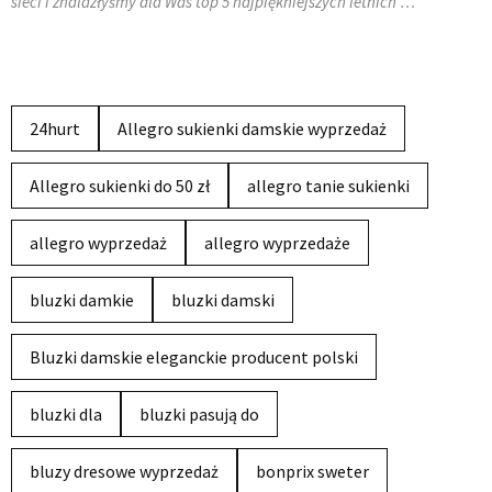
sieci i znalazłyśmy dla Was top 5 najpiękniejszych letnich …
24hurt
Allegro sukienki damskie wyprzedaż
Allegro sukienki do 50 zł
allegro tanie sukienki
allegro wyprzedaż
allegro wyprzedaże
bluzki damkie
bluzki damski
Bluzki damskie eleganckie producent polski
bluzki dla
bluzki pasują do
bluzy dresowe wyprzedaż
bonprix sweter