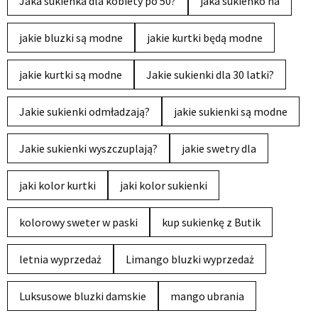
Jaka sukienka dla kobiety po 50?
jaka sukienko na
jakie bluzki są modne
jakie kurtki będą modne
jakie kurtki są modne
Jakie sukienki dla 30 latki?
Jakie sukienki odmładzają?
jakie sukienki są modne
Jakie sukienki wyszczuplają?
jakie swetry dla
jaki kolor kurtki
jaki kolor sukienki
kolorowy sweter w paski
kup sukienkę z Butik
letnia wyprzedaż
Limango bluzki wyprzedaż
Luksusowe bluzki damskie
mango ubrania