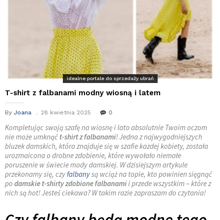
idealne portale do sprzedaży ubrań
T-shirt z falbanami modny wiosną i latem
By
Joana
28 kwietnia 2025
0
Kompletując swoją szafę na wiosnę i lato absolutnie Twoim oczom
nie może umknąć
t-shirt z falbanami
! Jedna z najwygodniejszych
bluzek damskich, która znajduje się w szafie każdej kobiety, została
urozmaicona o drobne zdobienie, które wywołało niemałe
poruszenie w świecie mody damskiej. W dzisiejszym artykule
przekonamy się, czy
falbany
są wciąż na topie, kto powinien sięgnąć
po
damskie t-shirty zdobione falbanami
i przede wszystkim – które z
nich są hot! Jesteś ciekawa? W takim razie zapraszam do czytania!
Czy falbany będą modne tego