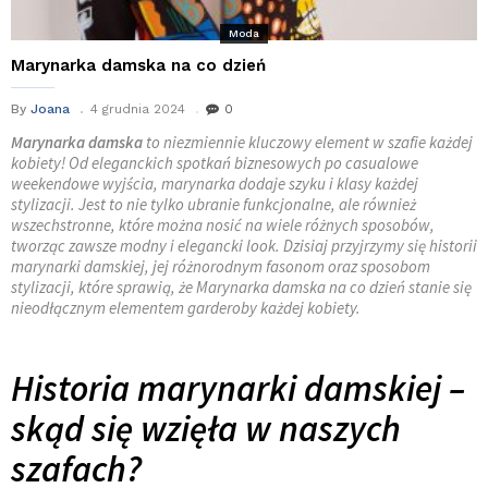
Moda
Marynarka damska na co dzień
By
Joana
4 grudnia 2024
0
Marynarka damska
to niezmiennie kluczowy element w szafie każdej
kobiety! Od eleganckich spotkań biznesowych po casualowe
weekendowe wyjścia, marynarka dodaje szyku i klasy każdej
stylizacji. Jest to nie tylko ubranie funkcjonalne, ale również
wszechstronne, które można nosić na wiele różnych sposobów,
tworząc zawsze modny i elegancki look. Dzisiaj przyjrzymy się historii
marynarki damskiej, jej różnorodnym fasonom oraz sposobom
stylizacji, które sprawią, że Marynarka damska na co dzień stanie się
nieodłącznym elementem garderoby każdej kobiety.
Historia marynarki damskiej –
skąd się wzięła w naszych
szafach?