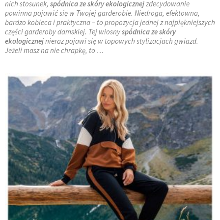
nich stosunek,
spódnica ze skóry ekologicznej
zdecydowanie
powinna pojawić się w Twojej garderobie. Niedroga, efektowna,
bardzo kobieca i praktyczna – to propozycja jednej z najpiękniejszych
części garderoby damskiej. Tej wiosny
spódnica ze skóry
ekologicznej
nieraz pojawi się w topowych stylizacjach gwiazd.
Jeżeli masz na nie chrapkę, to …