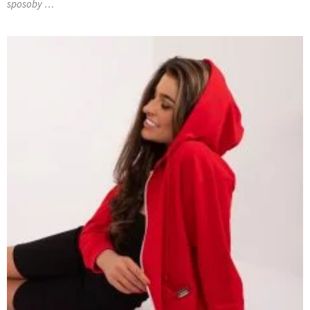
sposoby …