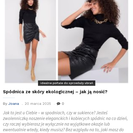
idealne portale do sprzedaży ubrań
Spódnica ze skóry ekologicznej – jak ją nosić?
By
Joana
20 marca 2025
0
Jak to jest u Ciebie – w spodniach, czy w sukience? Jesteś
zwolenniczką noszenie eleganckich i kobiecych spódnic na co dzień,
czy raczej wybierasz je wyłącznie na wyjątkowe okazje lub
ewentualnie wtedy, kiedy musisz? Bez względu na to, jaki masz do