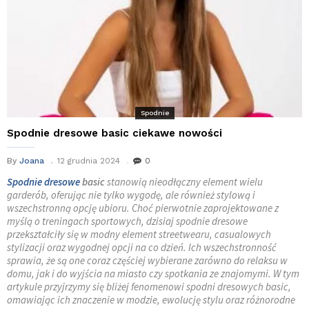
Spodnie
Spodnie dresowe basic ciekawe nowości
By
Joana
12 grudnia 2024
0
Spodnie dresowe
basic
stanowią nieodłączny element wielu
garderób, oferując nie tylko wygodę, ale również stylową i
wszechstronną opcję ubioru. Choć pierwotnie zaprojektowane z
myślą o treningach sportowych, dzisiaj spodnie dresowe
przekształciły się w modny element streetwearu, casualowych
stylizacji oraz wygodnej opcji na co dzień. Ich wszechstronność
sprawia, że są one coraz częściej wybierane zarówno do relaksu w
domu, jak i do wyjścia na miasto czy spotkania ze znajomymi. W tym
artykule przyjrzymy się bliżej fenomenowi spodni dresowych basic,
omawiając ich znaczenie w modzie, ewolucję stylu oraz różnorodne