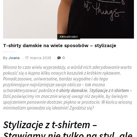
Aktualności
T-shirty damskie na wiele sposobów – stylizacje
By
Joana
17 marca 2025
0
Wiosna to czas wielu wyprzedaży, a wśród nich zdecydowanie warto
pokusić się o kupno kilku nowych koszulek z krótkim rękawem.
Ponadczasowe, uniwersalne, bardzo wygodne i do tego
przybierające najróżniejsze swoje oblicza – tak można
scharakteryzować pokrótce
t-shirty damskie
. S
tylizacje z t-shirtem –
Dziś poświęcimy im znacznie więcej uwagi niż zwykle, by świeżym
spojrzeniem ponownie dostrzec piękno w prostocie. W końcu wiosną
minimalizm sprawdza się idealnie! Zgodzisz się?
Stylizacje z t-shirtem –
Stawiamy nie tylko na styl, ale