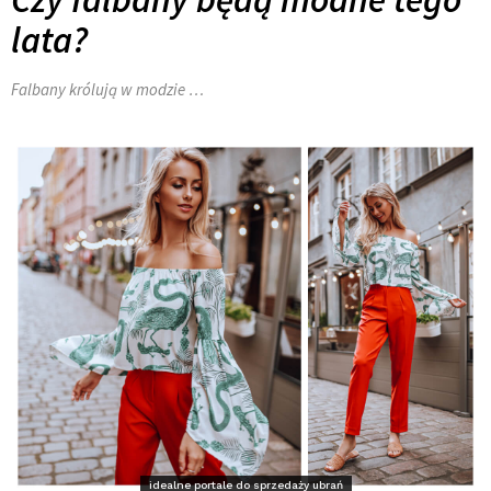
lata?
Falbany królują w modzie …
idealne portale do sprzedaży ubrań