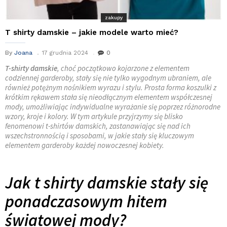
zakupy
T shirty damskie – jakie modele warto mieć?
By
Joana
17 grudnia 2024
0
T-shirty damskie
, choć początkowo kojarzone z elementem
codziennej garderoby, stały się nie tylko wygodnym ubraniem, ale
również potężnym nośnikiem wyrazu i stylu. Prosta forma koszulki z
krótkim rękawem stała się nieodłącznym elementem współczesnej
mody, umożliwiając indywidualne wyrażanie się poprzez różnorodne
wzory, kroje i kolory. W tym artykule przyjrzymy się blisko
fenomenowi t-shirtów damskich, zastanawiając się nad ich
wszechstronnością i sposobami, w jakie stały się kluczowym
elementem garderoby każdej nowoczesnej kobiety.
Jak t shirty damskie stały się
ponadczasowym hitem
światowej mody?