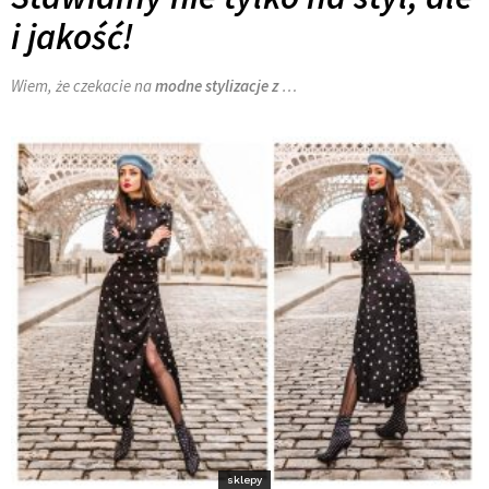
i jakość!
Wiem, że czekacie na
modne stylizacje z
…
sklepy