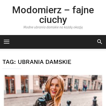
Modomierz – fajne
ciuchy
Modne ubrania damskie na każdą okazję
TAG:
UBRANIA DAMSKIE