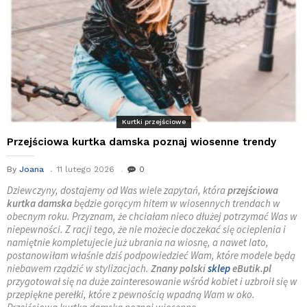
Kurtki przejściowe
Przejściowa kurtka damska poznaj wiosenne trendy
By
Joana
11 lutego 2026
0
Dziewczyny, dostajemy od Was wiele zapytań, która
przejściowa
kurtka damska
będzie gorącym hitem w wiosennych trendach w
obecnym roku. Przyznam, że chciałam nieco dłużej potrzymać Was w
niepewności. Z racji tego, że nie możecie doczekać się ocieplenia i
namiętnie kompletujecie już ubrania na wiosnę, a nawet lato,
postanowiłam właśnie dziś podpowiedzieć Wam, które modele będą
niebawem rządzić w stylizacjach.
Znany polski
sklep
eButik.pl
przygotował się na duże zainteresowanie wśród kobiet i uzbroił się w
przepiękne perełki, które z pewnością wpadną Wam w oko.