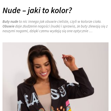
Nude – jaki to kolor?
Buty nude
to nic innego jak obuwie cieliste, czyli w kolorze ciała.
Obuwie
daje złudzenie nagości (nude) i sprawia, że buty zlewają się z
naszymi nogami, dzięki czemu wydają się one optycznie …