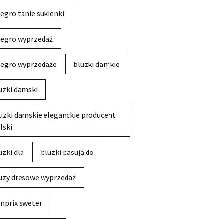
legro tanie sukienki
legro wyprzedaż
legro wyprzedaże
bluzki damkie
uzki damski
uzki damskie eleganckie producent
lski
uzki dla
bluzki pasują do
uzy dresowe wyprzedaż
nprix sweter