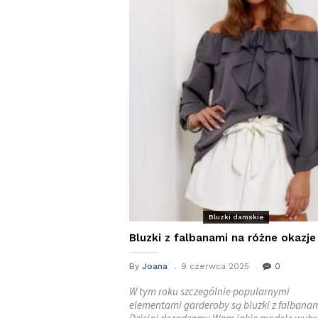
Bluzki damskie
Bluzki z falbanami na różne okazje
By
Joana
9 czerwca 2025
0
W tym roku szczególnie popularnymi
elementami garderoby są bluzki z falbanam