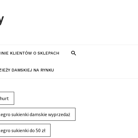
y
PINIE KLIENTÓW O SKLEPACH
IEŻY DAMSKIEJ NA RYNKU
hurt
legro sukienki damskie wyprzedaż
legro sukienki do 50 zł