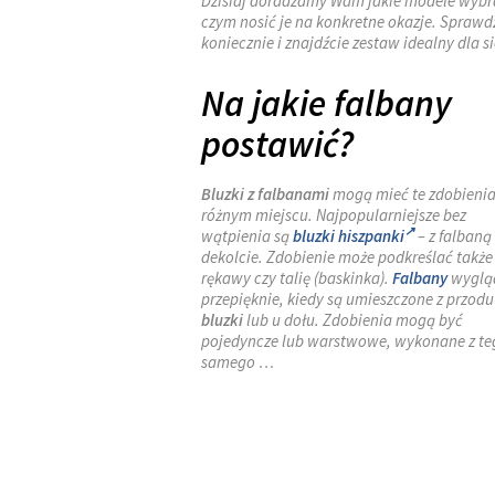
Dzisiaj doradzamy Wam jakie modele wybra
czym nosić je na konkretne okazje. Sprawd
koniecznie i znajdźcie zestaw idealny dla si
Na jakie falbany
postawić?
Bluzki z falbanami
mogą mieć te zdobieni
różnym miejscu. Najpopularniejsze bez
wątpienia są
bluzki hiszpanki
– z falbaną
dekolcie. Zdobienie może podkreślać także
rękawy czy talię (baskinka).
Falbany
wyglą
przepięknie, kiedy są umieszczone z przodu
bluzki
lub u dołu. Zdobienia mogą być
pojedyncze lub warstwowe, wykonane z te
samego …