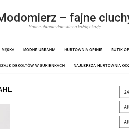
Modomierz – fajne ciuch
Modne ubrania damskie na każdą okazję
 MĘSKA
MODNE UBRANIA
HURTOWNIA OPINIE
BUTIK O
DZAJE DEKOLTÓW W SUKIENKACH
NAJLEPSZA HURTOWNIA ODZ
AHL
24
Al
Al