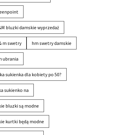
eenpoint
M bluzki damskie wyprzedaż
& m swetry
hm swetry damskie
 ubrania
ka sukienka dla kobiety po 50?
ka sukienko na
kie bluzki są modne
kie kurtki będą modne