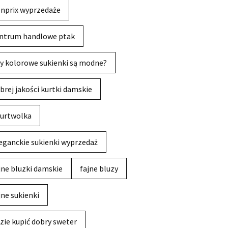
nprix wyprzedaże
ntrum handlowe ptak
y kolorowe sukienki są modne?
brej jakości kurtki damskie
urtwolka
eganckie sukienki wyprzedaż
jne bluzki damskie
fajne bluzy
jne sukienki
zie kupić dobry sweter