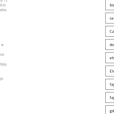
ć i z
bo
źcie
ebie.
ce
Cz
do
a w
 na
eh
dają
El
go
fa
fa
gd