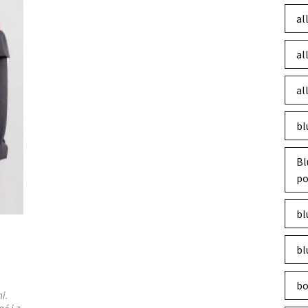
al
al
al
bl
Bl
po
bl
bl
bo
i.