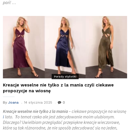
pań! …
Porady stylistki
Kreacje weselne nie tylko z la mania czyli ciekawe
propozycje na wiosnę
By
Joana
14 stycznia 2025
0
Kreacje weselne nie tylko z la mania
– ciekawe propozycje na wiosnę
i
lato.
T
o temat rzeka ale jest zdecydowanie moim ulubionym.
Dlaczego? Uwielbiam przeglądać przepiękne kreacje wieczorowe,
które są tak różnorodne, że nie sposób zdecydować się na jeden,