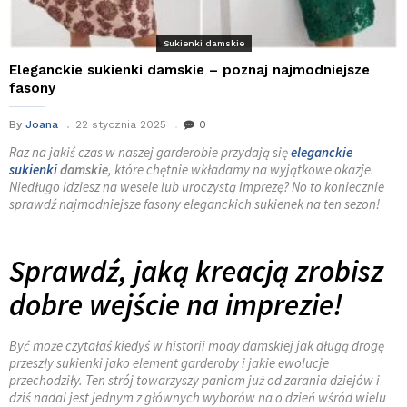
Sukienki damskie
Eleganckie sukienki damskie – poznaj najmodniejsze
fasony
By
Joana
22 stycznia 2025
0
Raz na jakiś czas w naszej garderobie przydają się
eleganckie
sukienki
damskie
, które chętnie wkładamy na wyjątkowe okazje.
Niedługo idziesz na wesele lub uroczystą imprezę? No to koniecznie
sprawdź najmodniejsze fasony eleganckich sukienek na ten sezon!
Sprawdź, jaką kreacją zrobisz
dobre wejście na imprezie!
Być może czytałaś kiedyś w historii mody damskiej jak długą drogę
przeszły sukienki jako element garderoby i jakie ewolucje
przechodziły. Ten strój towarzyszy paniom już od zarania dziejów i
dziś nadal jest jednym z głównych wyborów na o dzień wśród wielu