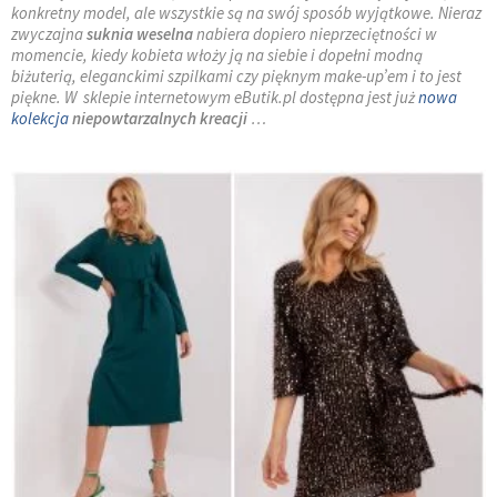
konkretny model, ale wszystkie są na swój sposób wyjątkowe. Nieraz
zwyczajna
suknia weselna
nabiera dopiero nieprzeciętności w
momencie, kiedy kobieta włoży ją na siebie i dopełni modną
biżuterią, eleganckimi szpilkami czy pięknym make-up’em i to jest
piękne. W sklepie internetowym eButik.pl dostępna jest już
nowa
kolekcja
niepowtarzalnych kreacji
…