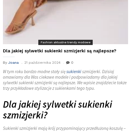
Fashion aktualne trendy modowe
Dla jakiej sylwetki sukienki szmizjerki są najlepsze?
By
Joana
21 października 2024
0
W tym roku bardzo modne stały się
sukienki
szmizjerki. Dzisiaj
omawiamy dla Was ciekawe modele i podpowiadamy dla jakiej
sylwetki sukienki szmizjerki są najlepsze. We wpisie znajdziecie także
trzy przykładowe stylizacje z sukienkami tego typu.
Dla jakiej sylwetki sukienki
szmizjerki?
Sukienki szmizjerki mają krój przypominający przedłużoną koszulę –