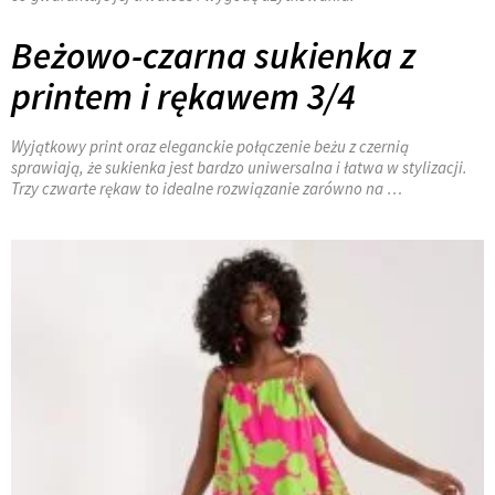
Beżowo-czarna sukienka z
printem i rękawem 3/4
Wyjątkowy print oraz eleganckie połączenie beżu z czernią
sprawiają, że sukienka jest bardzo uniwersalna i łatwa w stylizacji.
Trzy czwarte rękaw to idealne rozwiązanie zarówno na …