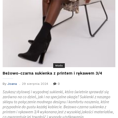
Moda
Beżowo-czarna sukienka z printem i rękawem 3/4
By
Joana
29 sierpnia 2024
0
Szukasz stylowej i wygodnej sukienki, która świetnie sprawdzi się
zarówno na co dzień, jak i na specjalne okazje? Sukienki z naszego
sklepu to połączenie modnego designu i komfortu noszenia, które
przypadnie do gustu każdej kobiecie. Beżowo-czarna sukienka z
printem i rękawem 3/4 wykonana jest z wysokiej jakości materiałów,
co gwarantuje jej trwałość i wygodę użytkowania.