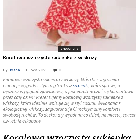
shoponline
Koralowa wzorzysta sukienka z wiskozy
By
Joana
1 lipca 2025
0
Koralowa wzorzysta sukienka z wiskozy, która bez wątpienia
emanuje wygodą i stylem.g Szukasz
sukienki
, która sprawi, że
będziesz wyglądać zjawiskowo, a jednocześnie czuć się komfortowo
przez cały dzień? Prezentujemy
koralową wzorzystą sukienkę z
wiskozy
, która idealnie wpisuje się w styl casual. Wykonana z
ekologicznej wiskozy, zagwarantuje Ci maksymalny komfort i
swobodę ruchów. To doskonały wybór na co dzień, na miasto, spacer
czy letnią eskapadę.
Koralowa wzorzysta sukienka