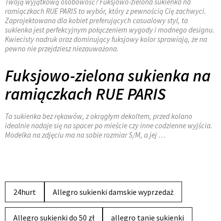
Twoją wyjątkową osobowość? Fuksjowo-zielona sukienka na
ramiączkach RUE PARIS to wybór, który z pewnością Cię zachwyci.
Zaprojektowana dla kobiet preferujących casualowy styl, ta
sukienka jest perfekcyjnym połączeniem wygody i modnego designu.
Kwiecisty nadruk oraz dominujący fuksjowy kolor sprawiają, że na
pewno nie przejdziesz niezauważona.
Fuksjowo-zielona sukienka na
ramiączkach RUE PARIS
Ta sukienka bez rękawów, z okrągłym dekoltem, przed kolano
idealnie nadaje się na spacer po mieście czy inne codzienne wyjścia.
Modelka na zdjęciu ma na sobie rozmiar S/M, a jej …
24hurt
Allegro sukienki damskie wyprzedaż
Allegro sukienki do 50 zł
allegro tanie sukienki