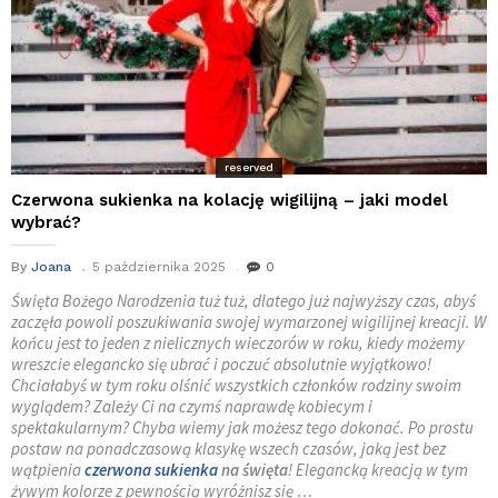
reserved
Czerwona sukienka na kolację wigilijną – jaki model
wybrać?
By
Joana
5 października 2025
0
Święta Bożego Narodzenia tuż tuż, dlatego już najwyższy czas, abyś
zaczęła powoli poszukiwania swojej wymarzonej wigilijnej kreacji. W
końcu jest to jeden z nielicznych wieczorów w roku, kiedy możemy
wreszcie elegancko się ubrać i poczuć absolutnie wyjątkowo!
Chciałabyś w tym roku olśnić wszystkich członków rodziny swoim
wyglądem? Zależy Ci na czymś naprawdę kobiecym i
spektakularnym? Chyba wiemy jak możesz tego dokonać. Po prostu
postaw na ponadczasową klasykę wszech czasów, jaką jest bez
wątpienia
czerwona sukienka
na święta
! Elegancką kreacją w tym
żywym kolorze z pewnością wyróżnisz się …