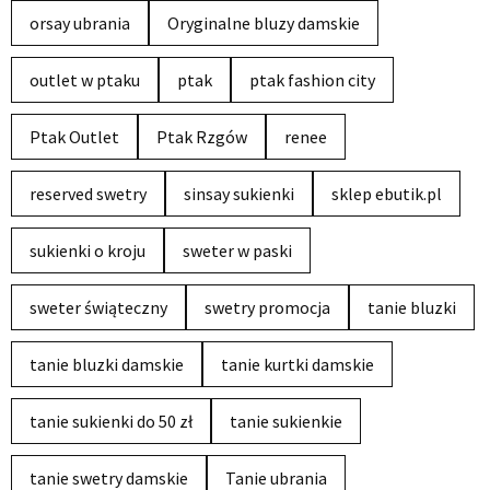
orsay ubrania
Oryginalne bluzy damskie
outlet w ptaku
ptak
ptak fashion city
Ptak Outlet
Ptak Rzgów
renee
reserved swetry
sinsay sukienki
sklep ebutik.pl
sukienki o kroju
sweter w paski
sweter świąteczny
swetry promocja
tanie bluzki
tanie bluzki damskie
tanie kurtki damskie
tanie sukienki do 50 zł
tanie sukienkie
tanie swetry damskie
Tanie ubrania