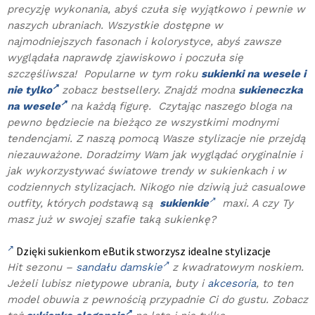
precyzję wykonania, abyś czuła się wyjątkowo i pewnie w
naszych ubraniach. Wszystkie dostępne w
najmodniejszych fasonach i kolorystyce, abyś zawsze
wyglądała naprawdę zjawiskowo i poczuła się
szczęśliwsza! Popularne w tym roku
sukienki na wesele i
nie tylko
zobacz bestsellery. Znajdź modna
sukieneczka
na wesele
na każdą figurę. Czytając naszego bloga na
pewno będziecie na bieżąco ze wszystkimi modnymi
tendencjami. Z naszą pomocą Wasze stylizacje nie przejdą
niezauważone. Doradzimy Wam jak wyglądać oryginalnie i
jak wykorzystywać światowe trendy w sukienkach i w
codziennych stylizacjach. Nikogo nie dziwią już casualowe
outfity, których podstawą są
sukienkie
maxi. A czy Ty
masz już w swojej szafie taką sukienkę?
Dzięki sukienkom eButik stworzysz idealne stylizacje
Hit sezonu –
sandału damskie
z kwadratowym noskiem.
Jeżeli lubisz nietypowe ubrania, buty i
akcesoria
, to ten
model obuwia z pewnością przypadnie Ci do gustu. Zobacz