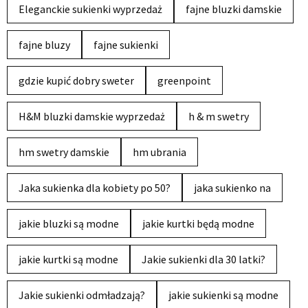
Eleganckie sukienki wyprzedaż
fajne bluzki damskie
fajne bluzy
fajne sukienki
gdzie kupić dobry sweter
greenpoint
H&M bluzki damskie wyprzedaż
h & m swetry
hm swetry damskie
hm ubrania
Jaka sukienka dla kobiety po 50?
jaka sukienko na
jakie bluzki są modne
jakie kurtki będą modne
jakie kurtki są modne
Jakie sukienki dla 30 latki?
Jakie sukienki odmładzają?
jakie sukienki są modne