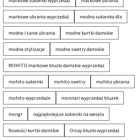
markowe sukienki wyprzedaż
markowe ubrania
markowe ubrania wyprzedaż
modna sukienka dla
modne i tanie ubrania
modne kurtki damskie
modne stylizacje
modne swetry damskie
MOHITO markowe bluzki damskie wyprzedaż
mohito sukienki
mohito swetry
mohito ubrania
mohito wyprzedaże
monnari wyprzedaż bluzek
msngr
najpiękniejsze sukienki na weselu
Nowości kurtki damskie
Orsay bluzki wyprzedaż