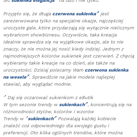
też
sukienka elegancja
na lato i nie tylko.
Przyjęło się, że długa
czerwona sukienka
jest
zarezerwowana tylko na specjalne okazje, najczęściej
uroczyste gale, które przydarzają się wyłącznie nielicznym
wybrańcom showbiznesu. Oczywiście, taka kreacja
idealnie sprawdza się na wyjątkowe okazje, ale to nie
znaczy, że nie można jej nosić kiedy indziej. Jednym z
najmodniejszych kolorów sukienek jest czerwień. Z chęcią
wybieramy takie kreacje na co dzień, ale także na
uroczystości. Dzisiaj polecamy Wam
czerwona sukienka
na wesele
. Sprawdźcie na jakie modele najlepiej
stawiać, aby wyglądać modnie.
Daj się oczarować sukienkom z eButik
W tym sezonie trendy w
sukienkach
, koncentrują się na
różnorodności stylów, kolorów i wzorów
Trendy w
sukienkach
Pozwalają każdej kobiecie
znaleźć coś odpowiedniego dla swojego gustu i
preferencji. Oto kilka ogólnych trendów, które można