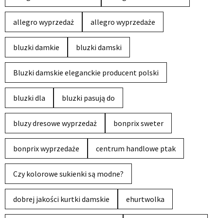
allegro wyprzedaż
allegro wyprzedaże
bluzki damkie
bluzki damski
Bluzki damskie eleganckie producent polski
bluzki dla
bluzki pasują do
bluzy dresowe wyprzedaż
bonprix sweter
bonprix wyprzedaże
centrum handlowe ptak
Czy kolorowe sukienki są modne?
dobrej jakości kurtki damskie
ehurtwolka