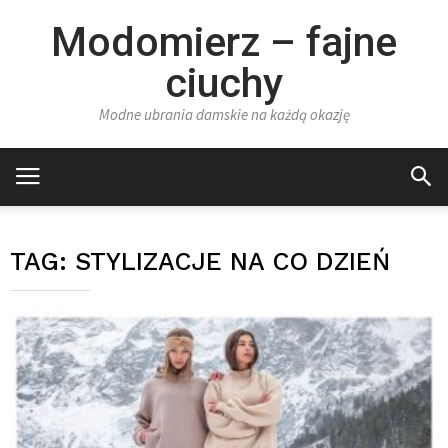
Modomierz – fajne
ciuchy
Modne ubrania damskie na każdą okazję
TAG:
STYLIZACJE NA CO DZIEŃ