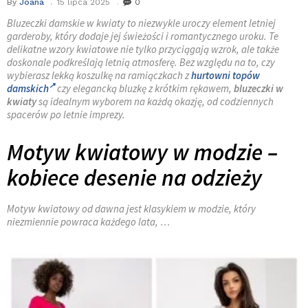
By
Joana
15 lipca 2025
0
Bluzeczki damskie w kwiaty to niezwykle uroczy element letniej
garderoby, który dodaje jej świeżości i romantycznego uroku. Te
delikatne wzory kwiatowe nie tylko przyciągają wzrok, ale także
doskonale podkreślają letnią atmosferę. Bez względu na to, czy
wybierasz lekką koszulkę na ramiączkach z
hurtowni topów
damskich
czy elegancką bluzkę z krótkim rękawem,
bluzeczki w
kwiaty
są idealnym wyborem na każdą okazję, od codziennych
spacerów po letnie imprezy.
Motyw kwiatowy w modzie –
kobiece desenie na odzieży
Motyw kwiatowy od dawna jest klasykiem w modzie, który
niezmiennie powraca każdego lata, …