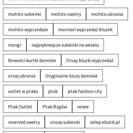
mohito sukienki
mohito swetry
mohito ubrania
mohito wyprzedaże
monnari wyprzedaż bluzek
msngr
najpiękniejsze sukienki na weselu
Nowości kurtki damskie
Orsay bluzki wyprzedaż
orsay ubrania
Oryginalne bluzy damskie
outlet w ptaku
ptak
ptak fashion city
Ptak Outlet
Ptak Rzgów
renee
reserved swetry
sinsay sukienki
sklep ebutik.pl