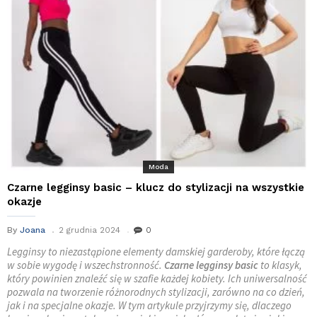
Moda
Czarne legginsy basic – klucz do stylizacji na wszystkie
okazje
By
Joana
2 grudnia 2024
0
Legginsy to niezastąpione elementy damskiej garderoby, które łączą
w sobie wygodę i wszechstronność.
Czarne legginsy basic
to klasyk,
który powinien znaleźć się w szafie każdej kobiety. Ich uniwersalność
pozwala na tworzenie różnorodnych stylizacji, zarówno na co dzień,
jak i na specjalne okazje. W tym artykule przyjrzymy się, dlaczego