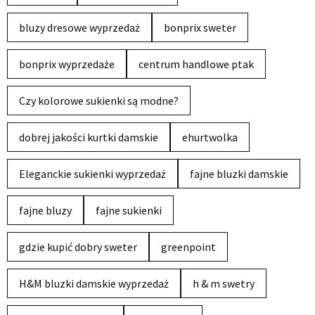
bluzy dresowe wyprzedaż
bonprix sweter
bonprix wyprzedaże
centrum handlowe ptak
Czy kolorowe sukienki są modne?
dobrej jakości kurtki damskie
ehurtwolka
Eleganckie sukienki wyprzedaż
fajne bluzki damskie
fajne bluzy
fajne sukienki
gdzie kupić dobry sweter
greenpoint
H&M bluzki damskie wyprzedaż
h & m swetry