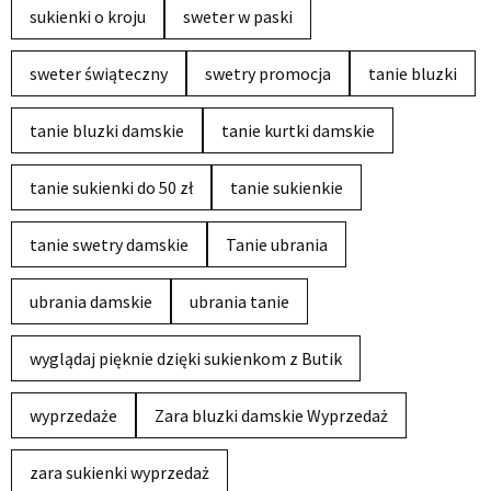
sukienki o kroju
sweter w paski
sweter świąteczny
swetry promocja
tanie bluzki
tanie bluzki damskie
tanie kurtki damskie
tanie sukienki do 50 zł
tanie sukienkie
tanie swetry damskie
Tanie ubrania
ubrania damskie
ubrania tanie
wyglądaj pięknie dzięki sukienkom z Butik
wyprzedaże
Zara bluzki damskie Wyprzedaż
zara sukienki wyprzedaż