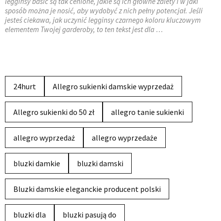
legginsy basic są tak cenione, jakie są ich główne zalety i w jaki
sposób można je nosić, aby wydobyć z nich pełny potencjał. Jeśli
jesteś ciekawa, jak uczynić legginsy czarnego koloru kluczowym
elementem Twojej garderoby, to ten tekst jest dla …
24hurt
Allegro sukienki damskie wyprzedaż
Allegro sukienki do 50 zł
allegro tanie sukienki
allegro wyprzedaż
allegro wyprzedaże
bluzki damkie
bluzki damski
Bluzki damskie eleganckie producent polski
bluzki dla
bluzki pasują do