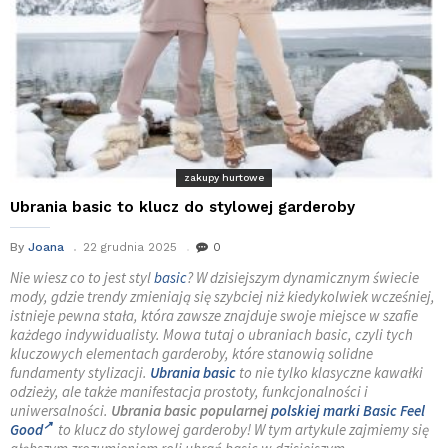
zakupy hurtowe
Ubrania basic to klucz do stylowej garderoby
By
Joana
22 grudnia 2025
0
Nie wiesz co to jest styl
basic
? W dzisiejszym dynamicznym świecie
mody, gdzie trendy zmieniają się szybciej niż kiedykolwiek wcześniej,
istnieje pewna stała, która zawsze znajduje swoje miejsce w szafie
każdego indywidualisty. Mowa tutaj o ubraniach basic, czyli tych
kluczowych elementach garderoby, które stanowią solidne
fundamenty stylizacji.
Ubrania basic
to nie tylko klasyczne kawałki
odzieży, ale także manifestacja prostoty, funkcjonalności i
uniwersalności.
Ubrania basic popularnej
polskiej marki Basic Feel
Good
to klucz do stylowej garderoby! W tym artykule zajmiemy się