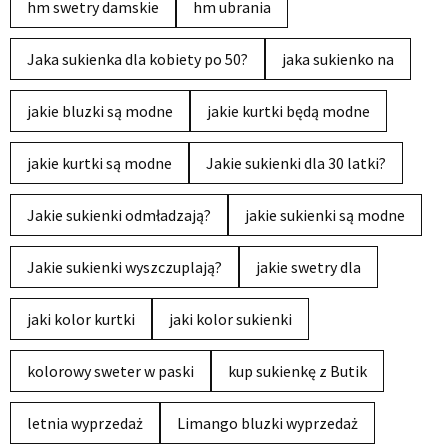
hm swetry damskie
hm ubrania
Jaka sukienka dla kobiety po 50?
jaka sukienko na
jakie bluzki są modne
jakie kurtki będą modne
jakie kurtki są modne
Jakie sukienki dla 30 latki?
Jakie sukienki odmładzają?
jakie sukienki są modne
Jakie sukienki wyszczuplają?
jakie swetry dla
jaki kolor kurtki
jaki kolor sukienki
kolorowy sweter w paski
kup sukienkę z Butik
letnia wyprzedaż
Limango bluzki wyprzedaż