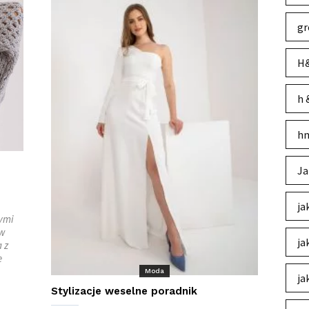
gr
H&
h 
hm
Ja
ja
tymi
 w
ja
 z
e
Moda
ja
Stylizacje weselne poradnik