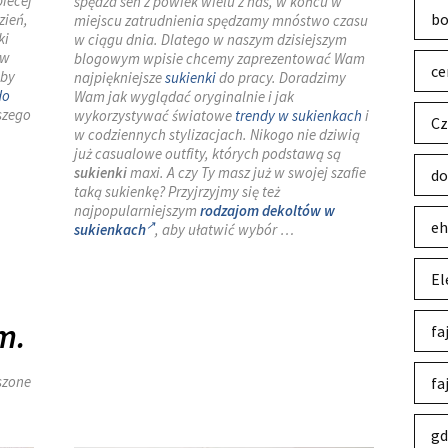
biecej
spędza sen z powiek wielu z nas, w końcu w
bo
zień,
miejscu zatrudnienia spędzamy mnóstwo czasu
ki
w ciągu dnia. Dlatego w naszym dzisiejszym
 w
blogowym wpisie chcemy zaprezentować Wam
ce
 by
najpiękniejsze
sukienki
do pracy. Doradzimy
do
Wam jak wyglądać oryginalnie i jak
szego
wykorzystywać światowe
trendy w sukienkach
i
Cz
w codziennych stylizacjach. Nikogo nie dziwią
już casualowe outfity, których podstawą są
sukienki
maxi. A czy Ty masz już w swojej szafie
do
taką sukienkę? Przyjrzyjmy się też
najpopularniejszym
rodzajom dekoltów w
eh
sukienkach
, aby ułatwić wybór …
El
m.
fa
szone
fa
gd