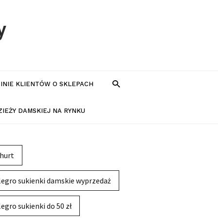
y
PINIE KLIENTÓW O SKLEPACH
IEŻY DAMSKIEJ NA RYNKU
hurt
legro sukienki damskie wyprzedaż
legro sukienki do 50 zł