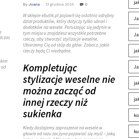
ja
By
Joana
13 grudnia 2024
0
W sklepie ebutik.pl pojawił się ostatnio odrębny
Ja
dział produktów, który dotyczy tylko ubrań i
dodatków na wesele. Poruszając się jedynie w
ą
tym miejscu znajdziesz wszystkie potrzebne
Ja
dczas
rzeczy, aby stworzyć stylizacje weselne.
Ubierzemy Cię od stóp do głów. Zobacz, jakie
ja
rzeczy będą Ci niezbędne.
ckim
Kompletując
Ja
 od
stylizacje weselne nie
ja
można zacząć od
innej rzeczy niż
ja
sukienka
ko
Kiedy dostajemy zaproszenie na wesele w
ku
głowie od razu zaczyna pojawiać się myśl – jaką