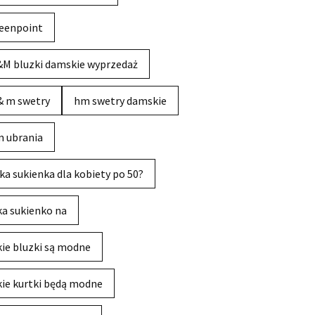
eenpoint
M bluzki damskie wyprzedaż
& m swetry
hm swetry damskie
 ubrania
ka sukienka dla kobiety po 50?
ka sukienko na
kie bluzki są modne
kie kurtki będą modne