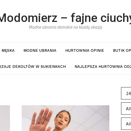
Modomierz – fajne ciuch
Modne ubrania damskie na każdą okazję
 MĘSKA
MODNE UBRANIA
HURTOWNIA OPINIE
BUTIK O
DZAJE DEKOLTÓW W SUKIENKACH
NAJLEPSZA HURTOWNIA ODZ
24
Al
Al