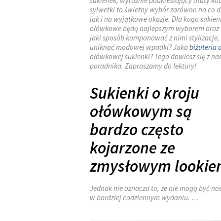
sukienek, wyraźnie podkreślający atuty ko
sylwetki to świetny wybór zarówno na co d
jak i na wyjątkowe okazje. Dla kogo sukien
ołówkowe będą najlepszym wyborem oraz
jaki sposób komponować z nimi stylizacje,
uniknąć modowej wpadki? Jaka
biżuteria 
ołówkowej sukienki? Tego dowiesz się z na
poradnika. Zapraszamy do lektury!
Sukienki o kroju
ołówkowym są
bardzo często
kojarzone ze
zmysłowym lookie
Jednak nie oznacza to, że nie mogą być no
w bardziej codziennym wydaniu. …