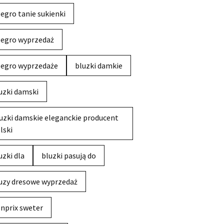
legro tanie sukienki
legro wyprzedaż
legro wyprzedaże
bluzki damkie
uzki damski
uzki damskie eleganckie producent
lski
uzki dla
bluzki pasują do
uzy dresowe wyprzedaż
nprix sweter