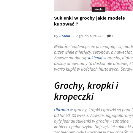
Moda
Sukienki w grochy jakie modele
kupować ?
By
Joana
2 grudnia 2024
0
Niektóre tendencje nie przemijają i są mod
przez wiele miesięcy, sezonów, a nawet lat.
Zawsze modne są
sukienki
w grochy, dlate
dzisiaj omawiamy to doskonałe ubranie, k
warto kupić w ilościach hurtowych. Spraw
Grochy, kropki i
kropeczki
Ubrania
w grochy, kropki i groszki są popu
od lat 60. XX wieku. Zawsze najpopularniej
były jednak sukienki w grochy – subtelne,
kobiece i pełne szyku. Najczęściej sukienki 
zdobieniem były tworzone w taki sposób, 