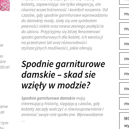
kobiety, zapewniając nie tylko elegancję, ale
również wszechstronność i komfort noszenia. Od
ma
czasów, gdy spodnie garniturowe wprowadzono
do damskiej mody, stały się one symbolem
pewności siebie oraz nowoczesnego podejścia
ma
do ubioru. Przyjrzyjmy się bliżej fenomenowi
spodni garniturowych dla kobiet, ich ewolucji
na przestrzeni lat oraz różnorodności
mo
ne
stylizacyjnych możliwości, jakie oferują.
go
mo
Spodnie garniturowe
tóre
dźcie!
damskie – skad sie
mo
wzięły w modzie?
mo
Spodnie garniturowe damskie
mają
mo
interesującą historię, sięgającą czasów, gdy
larne
kobiety zaczęły walczyć o równouprawnienie i
sze
zmieniać swoje role społeczne. Wprowadzenie
MO
…
z tym
wy
aby