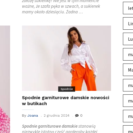
założę sukienkę? Nie jest w tym momencie
ważne, że szafa pęka w szwach, a sukienek
le
mamy około dziesięciu. Żadna …
Li
Lu
ma
Ma
ma
Spodnie
Spodnie garniturowe damskie nowości
ma
w butikach
ma
By
Joana
2 grudnia 2024
0
Spodnie garniturowe damskie
stanowią
ma
niezwykle istotną część garderoby każdej