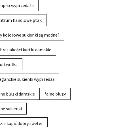
nprix wyprzedaże
ntrum handlowe ptak
y kolorowe sukienki są modne?
brej jakości kurtki damskie
urtwolka
eganckie sukienki wyprzedaż
jne bluzki damskie
fajne bluzy
jne sukienki
zie kupić dobry sweter