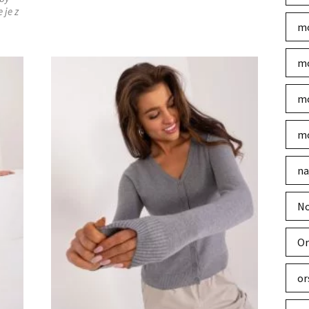
 je z
mo
mo
mo
mo
na
No
Or
or