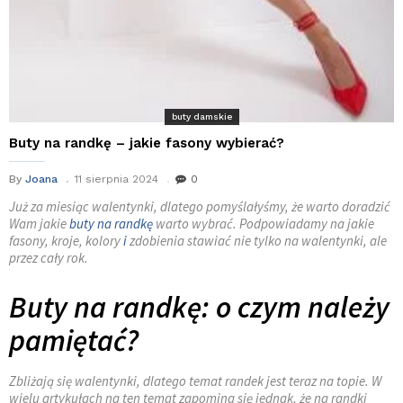
buty damskie
Buty na randkę – jakie fasony wybierać?
By
Joana
11 sierpnia 2024
0
Już za miesiąc walentynki, dlatego pomyślałyśmy, że warto doradzić
Wam jakie
buty na randkę
warto wybrać. Podpowiadamy na jakie
fasony, kroje, kolory
i
zdobienia stawiać nie tylko na walentynki, ale
przez cały rok.
Buty na randkę: o czym należy
pamiętać?
Zbliżają się walentynki, dlatego temat randek jest teraz na topie. W
wielu artykułach na ten temat zapomina się jednak, że na randki