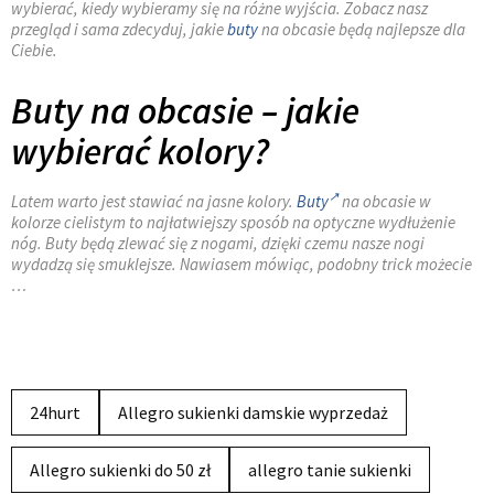
wybierać, kiedy wybieramy się na różne wyjścia. Zobacz nasz
przegląd i sama zdecyduj, jakie
buty
na obcasie będą najlepsze dla
Ciebie.
Buty na obcasie – jakie
wybierać kolory?
Latem warto jest stawiać na jasne kolory.
Buty
na obcasie w
kolorze cielistym to najłatwiejszy sposób na optyczne wydłużenie
nóg. Buty będą zlewać się z nogami, dzięki czemu nasze nogi
wydadzą się smuklejsze. Nawiasem mówiąc, podobny trick możecie
…
24hurt
Allegro sukienki damskie wyprzedaż
Allegro sukienki do 50 zł
allegro tanie sukienki