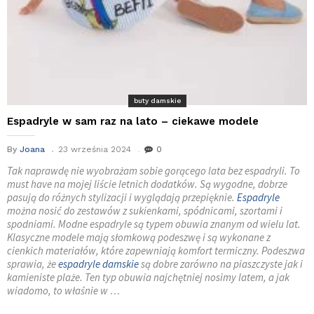
buty damskie
Espadryle w sam raz na lato – ciekawe modele
By
Joana
23 września 2024
0
Tak naprawdę nie wyobrażam sobie gorącego lata bez espadryli. To
must have na mojej liście letnich dodatków. Są wygodne, dobrze
pasują do różnych stylizacji i wyglądają przepięknie.
Espadryle
można nosić do zestawów z sukienkami, spódnicami, szortami i
spodniami. Modne espadryle są typem obuwia znanym od wielu lat.
Klasyczne modele mają słomkową podeszwę i są wykonane z
cienkich materiałów, które zapewniają komfort termiczny. Podeszwa
sprawia, że
espadryle damskie
są dobre zarówno na piaszczyste jak i
kamieniste plaże. Ten typ obuwia najchętniej nosimy latem, a jak
wiadomo, to właśnie w …