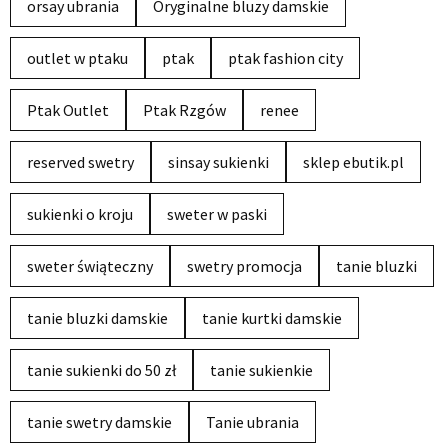
orsay ubrania
Oryginalne bluzy damskie
outlet w ptaku
ptak
ptak fashion city
Ptak Outlet
Ptak Rzgów
renee
reserved swetry
sinsay sukienki
sklep ebutik.pl
sukienki o kroju
sweter w paski
sweter świąteczny
swetry promocja
tanie bluzki
tanie bluzki damskie
tanie kurtki damskie
tanie sukienki do 50 zł
tanie sukienkie
tanie swetry damskie
Tanie ubrania