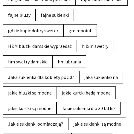
fajne bluzy
fajne sukienki
gdzie kupić dobry sweter
greenpoint
H&M bluzki damskie wyprzedaż
h & m swetry
hm swetry damskie
hm ubrania
Jaka sukienka dla kobiety po 50?
jaka sukienko na
jakie bluzki są modne
jakie kurtki będą modne
jakie kurtki są modne
Jakie sukienki dla 30 latki?
Jakie sukienki odmładzają?
jakie sukienki są modne