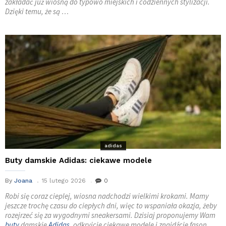
zakładać już wiosną do typowo miejskich i codziennych stylizacji.
Dzięki temu, że są …
adidas
Buty damskie Adidas: ciekawe modele
By
Joana
15 lutego 2026
0
Robi się coraz cieplej, wiosna nadchodzi wielkimi krokami. Mamy
jeszcze trochę czasu do ciepłych dni, więc to wspaniała okazja, żeby
rozejrzeć się za wygodnymi sneakersami. Dzisiaj proponujemy Wam
buty
damskie
Adidas
, odkryjcie ciekawe modele i znajdźcie fason