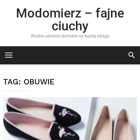
Modomierz – fajne
ciuchy
Modne ubrania damskie na każdą okazję
TAG:
OBUWIE