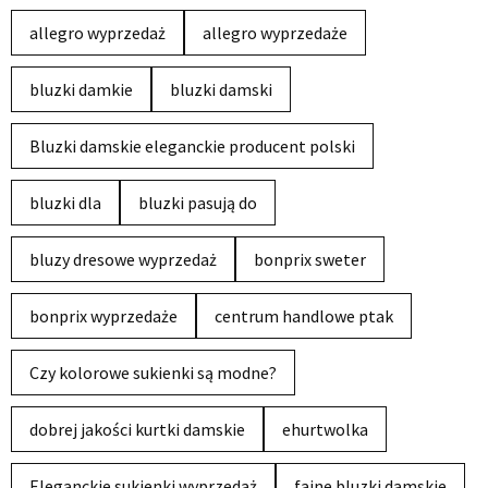
allegro wyprzedaż
allegro wyprzedaże
bluzki damkie
bluzki damski
Bluzki damskie eleganckie producent polski
bluzki dla
bluzki pasują do
bluzy dresowe wyprzedaż
bonprix sweter
bonprix wyprzedaże
centrum handlowe ptak
Czy kolorowe sukienki są modne?
dobrej jakości kurtki damskie
ehurtwolka
Eleganckie sukienki wyprzedaż
fajne bluzki damskie