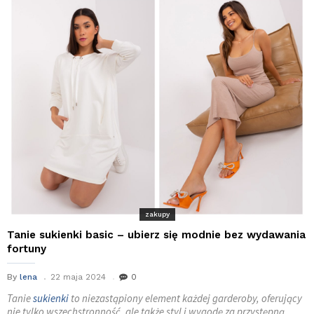
zakupy
Tanie sukienki basic – ubierz się modnie bez wydawania
fortuny
By
lena
22 maja 2024
0
Tanie
sukienki
to niezastąpiony element każdej garderoby, oferujący
nie tylko wszechstronność, ale także styl i wygodę za przystępną