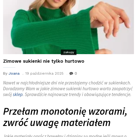
zakupy
Zimowe sukienki nie tylko hurtowo
By
Joana
19 października 2025
0
Nawet w najchłodniejsze dni nie przestajemy chodzić w sukienkach.
Doradzamy Wam w jakie zimowe sukienki hurtowo warto
zaopatrzyć
swój
sklep
. Sprawdźcie najnowsze trendy i obowiązujące tendencje.
Przełam monotonię wzorami,
zwróć uwagę materiałem
Jakie materiały oprócz bawełny i dzianiny są modne jeśli mowa o