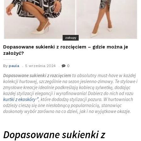
zakupy
Dopasowane sukienki z rozcięciem – gdzie można je
założyć?
By
paula
5 września 2024
0
Dopasowane sukienki z rozcięciem
to absolutny must-have w każdej
kolekcji hurtowej, szczególnie na sezon jesienno-zimowy. Te stylowe i
zmysłowe kreacje idealnie podkreślają kobiecą sylwetkę, dodając
każdej stylizacji elegancji i wyrafinowania! Dobierz do nich od razu
kurtki z ekoskóry
, które dodadzą stylizacji pazura. W hurtowniach
odzieży cieszą się one niesłabnącą popularnością, stanowiąc
doskonały wybór zarówno na co dzień, jak i na wyjątkowe okazje.
Dopasowane sukienki z