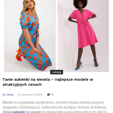
zakupy
Tanie sukienki na wesela – najlepsze modele w
atrakcyjnych cenach
By
lena
8 czerwca 2024
0
Wesele to wyjątkowe wydarzenie, na które każda kobieta pragnie
wyglądać olśniewająco, niekoniecznie wydając fortunę na kreację.
Tanie
sukienki
na wesela
to doskonałe rozwiązanie dla tych, którzy