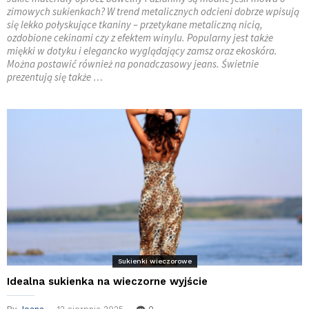
zimowych sukienkach? W trend metalicznych odcieni dobrze wpisują
się lekko połyskujące tkaniny – przetykane metaliczną nicią,
ozdobione cekinami czy z efektem winylu. Popularny jest także
miękki w dotyku i elegancko wyglądający zamsz oraz ekoskóra.
Można postawić również na ponadczasowy jeans. Świetnie
prezentują się także …
Sukienki wieczorowe
Idealna sukienka na wieczorne wyjście
By
Joana
12 sierpnia 2025
0