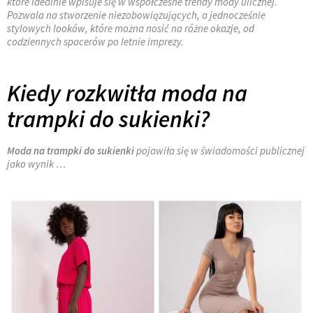
które idealnie wpisuje się w współczesne trendy mody ulicznej.
Pozwala na stworzenie niezobowiązujących, a jednocześnie
stylowych looków, które można nosić na różne okazje, od
codziennych spacerów po letnie imprezy.
Kiedy rozkwitła moda na
trampki do sukienki?
Moda na trampki do sukienki
pojawiła się w świadomości publicznej
jako wynik …