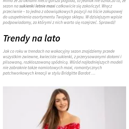
Mimo że za oknami nieco gorsza pogoda, to jednak nie oznacza to, że
sezon na
sukienki letnie maxi
całkowicie się zakończył. Wręcz
przeciwnie – to jedna z obowiązkowych pozycji na liście zakupowej
do uzupełnienia asortymentu Twojego sklepu. W dzisiejszym wpisie
podpowiadamy, za którymi z nich warto się rozejrzeć. Sprawdź!
Trendy na lato
Jak co roku w trendach na wakacyjny sezon znajdziemy przede
wszystkim zwiewne, kwieciste sukienki, z przerysowanymi dołami i
plisowaną, rozkloszowaną spódnicą. Wśród najładniejszych modeli
nie zabraknie także namiotowych maxi, romantycznych
patchworkowych kreacji w stylu Bridgitte Bardot …