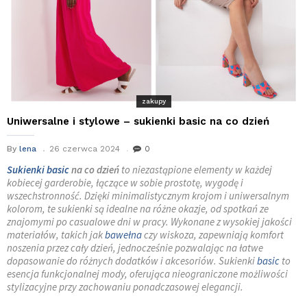
zakupy
Uniwersalne i stylowe – sukienki basic na co dzień
By
lena
26 czerwca 2024
0
Sukienki basic
na co dzień
to niezastąpione elementy w każdej
kobiecej garderobie, łączące w sobie prostotę, wygodę i
wszechstronność. Dzięki minimalistycznym krojom i uniwersalnym
kolorom, te sukienki są idealne na różne okazje, od spotkań ze
znajomymi po casualowe dni w pracy. Wykonane z wysokiej jakości
materiałów, takich jak
bawełna
czy wiskoza, zapewniają komfort
noszenia przez cały dzień, jednocześnie pozwalając na łatwe
dopasowanie do różnych dodatków i akcesoriów. Sukienki
basic
to
esencja funkcjonalnej mody, oferująca nieograniczone możliwości
stylizacyjne przy zachowaniu ponadczasowej elegancji.