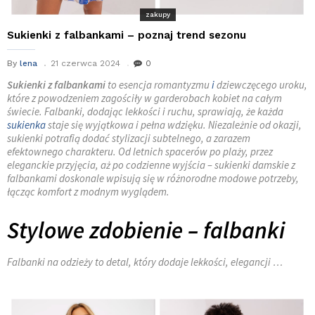
zakupy
Sukienki z falbankami – poznaj trend sezonu
By
lena
21 czerwca 2024
0
Sukienki z falbankami
to esencja romantyzmu
i
dziewczęcego uroku,
które z powodzeniem zagościły w garderobach kobiet na całym
świecie. Falbanki, dodając lekkości i ruchu, sprawiają, że każda
sukienka
staje się wyjątkowa i pełna wdzięku. Niezależnie od okazji,
sukienki potrafią dodać stylizacji subtelnego, a zarazem
efektownego charakteru. Od letnich spacerów po plaży, przez
eleganckie przyjęcia, aż po codzienne wyjścia – sukienki damskie z
falbankami doskonale wpisują się w różnorodne modowe potrzeby,
łącząc komfort z modnym wyglądem.
Stylowe zdobienie – falbanki
Falbanki na odzieży to detal, który dodaje lekkości, elegancji …