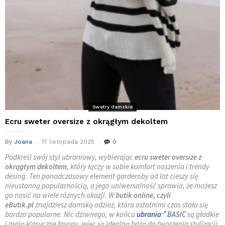
Swetry damskie
Ecru sweter oversize z okrągłym dekoltem
By
Joana
17 listopada 2025
0
Podkreśl swój styl ubraniowy, wybierając
ecru sweter oversize z
okrągłym dekoltem
, który łączy w sobie komfort noszenia i trendy
desing. Ten ponadczasowy element garderoby od lat cieszy się
nieustanną popularnością, a jego uniwersalność sprawia, że możesz
go nosić na wiele różnych okazji. W
butik online, czyli
eButik.pl
znajdziesz damską odzież, która ostatnimi czas stała się
bardzo popularne. Nic dziwnego, w końcu
ubrania
BASIC
są gładkie
i mają klasyczne fasony, więc są idealną bazą do tworzenia stylizacji.