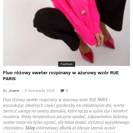
Fashion
Fluo różowy sweter rozpinany w ażurowy wzór RUE
PARIS
By
Joana
6 listopada 2025
0
Fluo różowy sweter rozpinany w ażurowy wzór RUE PARIS –
wyszukując idealnych części garderoby na chłodniejsze dni, warto
zwrócić uwagę na swetry damskie, które łączą w sobie styl i komfort
noszenia. Kiedy temperatura zaczyna spadać, odpowiednio dobrany
sweter może nie tylko ogrzać, ale także dodać stylizacji wyjątkowego
charakteru.
Sklep
internetowy eButik.pl oferuje szeroki wybór