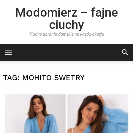
Modomierz – fajne
ciuchy
Modne ubrania damskie na każdą okazję
TAG:
MOHITO SWETRY