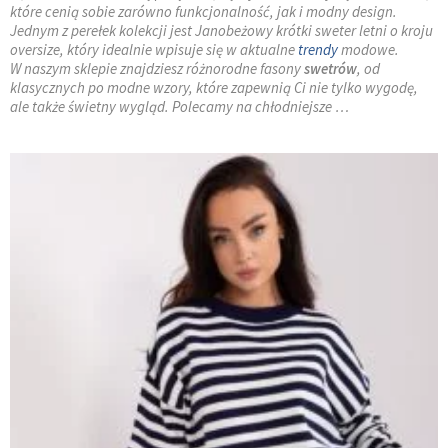
które cenią sobie zarówno funkcjonalność, jak i modny design.
Jednym z perełek kolekcji jest Janobeżowy krótki sweter letni o kroju
oversize, który idealnie wpisuje się w aktualne
trendy
modowe.
W naszym sklepie znajdziesz różnorodne fasony
swetrów
, od
klasycznych po modne wzory, które zapewnią Ci nie tylko wygodę,
ale także świetny wygląd. Polecamy na chłodniejsze …