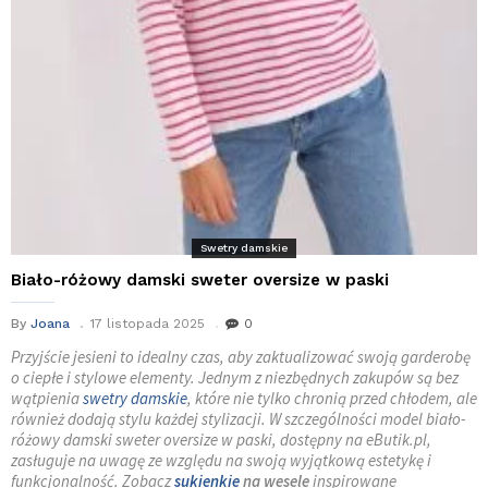
Swetry damskie
Biało-różowy damski sweter oversize w paski
By
Joana
17 listopada 2025
0
Przyjście jesieni to idealny czas, aby zaktualizować swoją garderobę
o ciepłe i stylowe elementy. Jednym z niezbędnych zakupów są bez
wątpienia
swetry damskie
, które nie tylko chronią przed chłodem, ale
również dodają stylu każdej stylizacji. W szczególności model biało-
różowy damski sweter oversize w paski, dostępny na eButik.pl,
zasługuje na uwagę ze względu na swoją wyjątkową estetykę i
funkcjonalność. Zobacz
sukienkie
na wesele
inspirowane