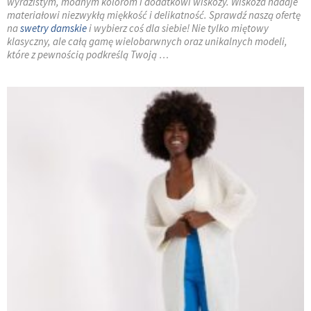
wyrazistym, modnym kolorom i dodatkowi wiskozy. Wiskoza nadaje
materiałowi niezwykłą miękkość i delikatność. Sprawdź naszą ofertę
na
swetry damskie
i wybierz coś dla siebie! Nie tylko miętowy
klasyczny, ale całą gamę wielobarwnych oraz unikalnych modeli,
które z pewnością podkreślą Twoją …