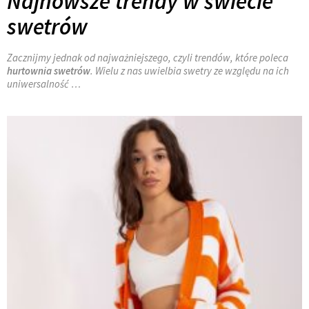
Najnowsze trendy w świecie
swetrów
Zacznijmy jednak od najważniejszego, czyli trendów, które poleca
hurtownia swetrów
. Wielu z nas uwielbia swetry ze względu na ich
uniwersalność
…