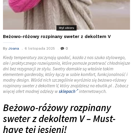
Styl ubioru
Beżowo-różowy rozpinany sweter z dekoltem V
By
Joana
6 listopada 2025
0
Kiedy temperatury zaczynają spadać, każda z nas szuka stylowego,
ale i praktycznego rozwiązania, które pomoże przetrwać chłodniejsze
dni bez rezygnacji ze stylu. Swetry damskie są właśnie takim
elementem garderoby, który łączy w sobie komfort, funkcjonalność i
modny design. Wśród nich szczególnie wyróżnia się beżowo-różowy
rozpinany sweter z dekoltem V, który znajdziesz na ebutik.pl . Zobacz
więcej ofert modnej odzieży w
sklepach
internetowych.
Beżowo-różowy rozpinany
sweter z dekoltem V – Must-
have tej jesieni!