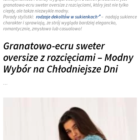
granatowo-ecru sweter oversize z rozcięciami, który jest nie tylko
ciepły, ale także niezwykle modny.
Porady stylistki:
rodzaje dekoltów w sukienkach
– nadają sukience
charakter i sprawiają, że strój wygląda bardziej elegancko,
romantycznie, zmysłowo lub casualowo!
Granatowo-ecru sweter
oversize z rozcięciami – Modny
Wybór na Chłodniejsze Dni
…