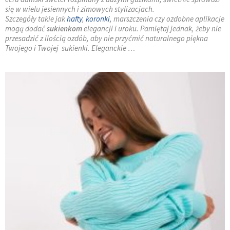
się w wielu jesiennych i zimowych stylizacjach.
Szczegóły takie jak
hafty
,
koronki
, marszczenia czy ozdobne aplikacje
mogą dodać
sukienkom
elegancji i uroku. Pamiętaj jednak, żeby nie
przesadzić z ilością ozdób, aby nie przyćmić naturalnego piękna
Twojego i Twojej sukienki. Eleganckie …