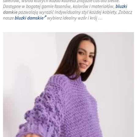
swetrów, wśród których każda kobieta znajdzie coś dla siebie.
Dostępne w bogatej gamie fasonów, kolorów i materiałów,
bluzki
damkie
pozwalają wyrazić indywidualny styl każdej kobiety. Zobacz
nasze
bluzki damskie
wybierz idealny wzór i krój …