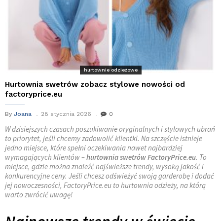
hurtownie odzieżowe
Hurtownia swetrów zobacz stylowe nowości od
factoryprice.eu
By
Joana
28 stycznia 2026
0
W dzisiejszych czasach poszukiwanie oryginalnych i stylowych ubrań
to priorytet, jeśli chcemy zadowolić klientki. Na szczęście istnieje
jedno miejsce, które spełni oczekiwania nawet najbardziej
wymagających klientów –
hurtownia swetrów
FactoryPrice.eu
. To
miejsce, gdzie można znaleźć najświeższe trendy, wysoką jakość i
konkurencyjne ceny. Jeśli chcesz odświeżyć swoją garderobę i dodać
jej nowoczesności, FactoryPrice.eu to
hurtownia odzieży
, na którą
warto zwrócić uwagę!