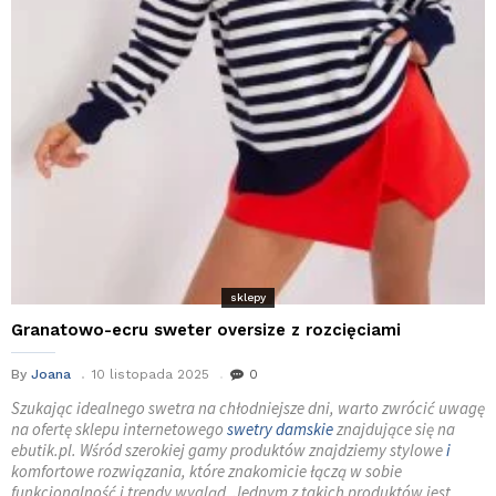
sklepy
Granatowo-ecru sweter oversize z rozcięciami
By
Joana
10 listopada 2025
0
Szukając idealnego swetra na chłodniejsze dni, warto zwrócić uwagę
na ofertę sklepu internetowego
swetry damskie
znajdujące się na
ebutik.pl. Wśród szerokiej gamy produktów znajdziemy stylowe
i
komfortowe rozwiązania, które znakomicie łączą w sobie
funkcjonalność i trendy wygląd. Jednym z takich produktów jest