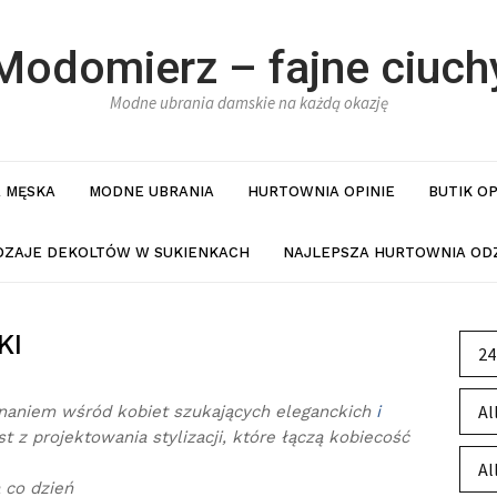
Modomierz – fajne ciuch
Modne ubrania damskie na każdą okazję
 MĘSKA
MODNE UBRANIA
HURTOWNIA OPINIE
BUTIK O
DZAJE DEKOLTÓW W SUKIENKACH
NAJLEPSZA HURTOWNIA ODZ
KI
24
Al
uznaniem wśród kobiet szukających eleganckich
i
 z projektowania stylizacji, które łączą kobiecość
Al
a co dzień