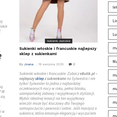
le
Li
my
jakie
ć
Lu
Sukienki damskie
ma
Sukienki włoskie i francuskie najlepszy
ę
sklep z sukienkami
Ma
By
Joana
19 sierpnia 2025
0
Sukienki włoskie i francuskie: Zobacz
eButik.pl –
ma
najlepszy
sklep
z sukienkami
na Sylwestra i nie
tylko! Sylwester to jedna z najbardziej
są
oczekiwanych nocy w roku, pełna blasku,
ma
? W
szampańskiej zabawy i wyjątkowych stylizacji.
się
Wybór idealnej kreacji na ten wyjątkowy
ma
wieczór może być kluczowy dla Twojego
z
samopoczucia i pewności siebie. Jeśli marzysz o
i w
sukience, która emanuje elegancją i wyczuciem
ma
z