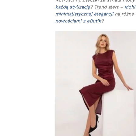
Nowości i ploteczki ze świata mod
każdą stylizację
? Trend alert –
Mohit
minimalistycznej elegancji
na różne 
nowościami z eButik
?