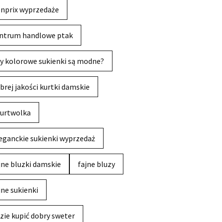
nprix wyprzedaże
ntrum handlowe ptak
y kolorowe sukienki są modne?
brej jakości kurtki damskie
urtwolka
eganckie sukienki wyprzedaż
jne bluzki damskie
fajne bluzy
jne sukienki
zie kupić dobry sweter