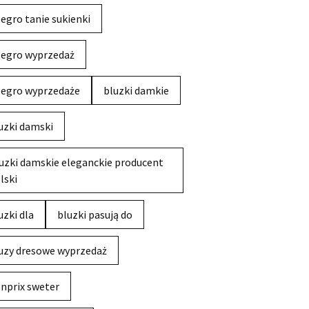
legro tanie sukienki
legro wyprzedaż
legro wyprzedaże
bluzki damkie
uzki damski
uzki damskie eleganckie producent
lski
uzki dla
bluzki pasują do
uzy dresowe wyprzedaż
nprix sweter