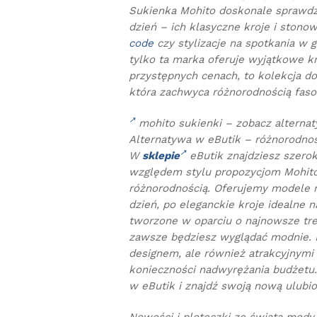
Sukienka Mohito doskonale sprawdza
dzień – ich klasyczne kroje i stono
code
czy stylizacje na spotkania w 
tylko ta marka oferuje wyjątkowe k
przystępnych cenach, to kolekcja d
która zachwyca różnorodnością fas
mohito sukienki – zobacz alterna
Alternatywa w eButik – różnorodnoś
W
sklepie
eButik znajdziesz szerok
względem stylu propozycjom Mohito
różnorodnością. Oferujemy modele 
dzień, po eleganckie kroje idealne n
tworzone w oparciu o najnowsze tr
zawsze będziesz wyglądać modnie. 
designem, ale również atrakcyjnymi
konieczności nadwyrężania budżetu. 
w eButik i znajdź swoją nową ulubi