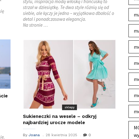
stylu, inspiracja modą włoską i francuską to
strzał w dziesiątkę. Te dwa style różnią się od
się
siebie, ale łączy je jedno – wyjątkowa dbałość o
ma
detal i ponadczasowa elegancja.
Na stronie …
ma
mo
mo
mo
mo
ście
sklepy
mo
Sukieneczki na wesele – odkryj
najbardziej urocze modele
MO
wy
By
Joana
28 kwietnia 2025
0
ie.