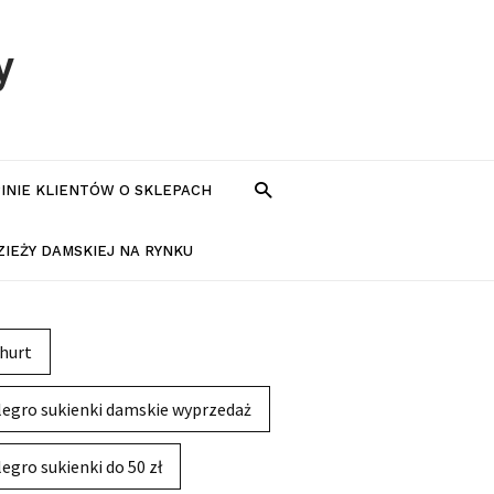
y
PINIE KLIENTÓW O SKLEPACH
IEŻY DAMSKIEJ NA RYNKU
hurt
legro sukienki damskie wyprzedaż
legro sukienki do 50 zł