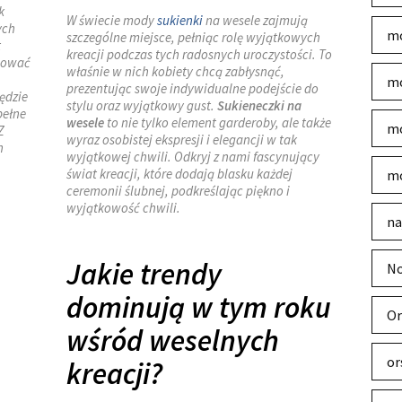
k
W świecie mody
sukienki
na wesele zajmują
ych
mo
szczególne miejsce, pełniąc rolę wyjątkowych
t
kreacji podczas tych radosnych uroczystości. To
nować
właśnie w nich kobiety chcą zabłysnąć,
mo
prezentując swoje indywidualne podejście do
ędzie
stylu oraz wyjątkowy gust.
Sukieneczki na
pełne
wesele
to nie tylko element garderoby, ale także
mo
Z
wyraz osobistej ekspresji i elegancji w tak
h
wyjątkowej chwili. Odkryj z nami fascynujący
świat kreacji, które dodają blasku każdej
mo
ceremonii ślubnej, podkreślając piękno i
wyjątkowość chwili.
na
Jakie trendy
No
dominują w tym roku
Or
wśród weselnych
or
kreacji?