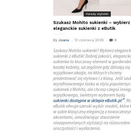
Porady stylistki
Szukasz Mohito sukienki – wybierz
eleganckie sukienki z eButik
By
Joana
13 czerwca 2026
0
Szukasz Mohito sukienki? Wybierz eleganck
sukienki z eButik! Dobrej jakości, eleganck
sukienka to kluczowy element w garderobi
każdej kobiety, szczególnie gdy zbliżają się
wyjątkowe okazje, na których chcemy
prezentować się stylowo i z klasą. Jeśli szu
wyrafinowanego looku w stylu popularnyc
sukienek z Mohito, ale chcesz czegoś innego
wyjątkowego, świetnym wyborem będą
sukienki dostępne w sklepie eButik.pl
. M
eButik oferuje szeroki wybór modeli, które 
w sobie klasyczną elegancję z nowoczesny
akcentami, umożliwiając stworzenie
niezapomnianych stylizacji na różnorodne
uroczystości i wydarzenia.