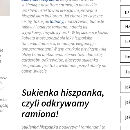
sukienką z dekoltem carmen, to niezwykle
urokliwa i efektowna kreacja inspirowana
gr
hiszpańskim folklorem. Jej charakterystyczne
cechy, takie jak
falbany
, marszczenia, bufiaste
H&
rękawy i odkryte ramiona, nadają jej
wyjątkowy, zmysłowy urok. W tej sukience każda
kobieta może poczuć się jak hiszpańska
h 
tancerka flamenco, emanując elegancją i
temperamentem! W tym artykule przyjrzymy się
ie
bliżej temu unikalnemu elementowi damskiej
a
hm
garderoby, odkrywając, dlaczego sukienka
e
hiszpańska jest tak uwielbiana przez kobiety na
całym świecie.
Ja
kasz
h
ja
 i
Sukienka hiszpanka,
arka
czyli odkrywamy
ja
łączą
mi
ramiona!
ja
Sukienka hiszpanka
z odkrytymi ramionami to