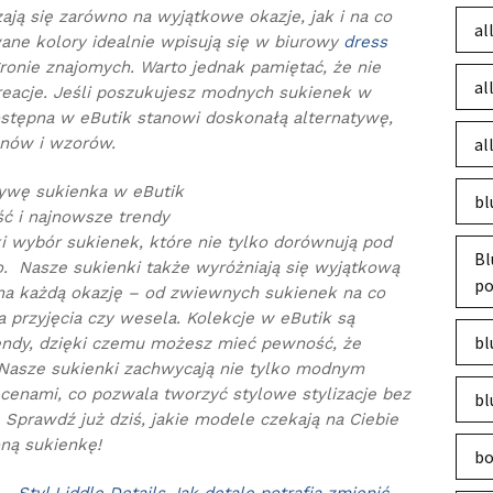
ją się zarówno na wyjątkowe okazje, jak i na co
al
wane kolory idealnie wpisują się w biurowy
dress
gronie znajomych. Warto jednak pamiętać, że nie
al
reacje. Jeśli poszukujesz modnych sukienek w
ostępna w eButik stanowi doskonałą alternatywę,
onów i wzorów.
al
tywę sukienka w eButik
bl
ć i najnowsze trendy
i wybór sukienek, które nie tylko dorównują pod
Bl
. Nasze sukienki także wyróżniają się wyjątkową
po
na każdą okazję – od zwiewnych sukienek na co
a przyjęcia czy wesela. Kolekcje w eButik są
bl
endy, dzięki czemu możesz mieć pewność, że
Nasze sukienki zachwycają nie tylko modnym
 cenami, co pozwala tworzyć stylowe stylizacje bez
bl
Sprawdź już dziś, jakie modele czekają na Ciebie
oną sukienkę!
bo