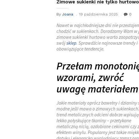
Zimowe sukienki nie tylko hurtowo
By
Joana
19 października 2025
0
Nawet w najchłodniejsze dni nie przestaje
chodzić w sukienkach. Doradzamy Wam w 
zimowe sukienki hurtowo warto
zaopatrzy
swój
sklep
. Sprawdźcie najnowsze trendy i
obowiązujące tendencje.
Przełam monotoni
wzorami, zwróć
uwagę materiałem
Jakie materiały oprócz bawełny i dzianiny 
modne jeśli mowa o zimowych sukienkach
trend metalicznych odcieni dobrze wpisują 
lekko połyskujące tkaniny – przetykane
metaliczną nicią, ozdobione cekinami czy 
efektem winylu. Popularny jest także miękk
dotyku i elegancko wyglądający zamsz ora