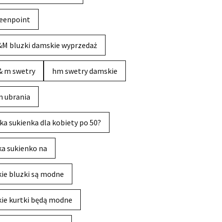
eenpoint
M bluzki damskie wyprzedaż
& m swetry
hm swetry damskie
 ubrania
ka sukienka dla kobiety po 50?
ka sukienko na
kie bluzki są modne
kie kurtki będą modne