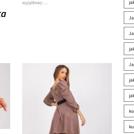
ja
wyjątkowy …
ka
Ja
Ja
ja
Ja
ja
ja
ko
ku