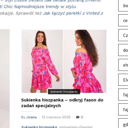
y –
Styl Liddle Details Jak detale potrafią zmienić
bo
i Chic Najmodniejsze trendy w stylu
okazje. Sprawdź też
Jak łączyć perełki z Vinted z
ce
Cz
do
eh
El
Sukienki hiszpanki
fa
Sukienka hiszpanka – odkryj fason do
zadań specjalnych
fa
By
Joana
12 czerwca 2026
0
gd
Sukienka hiszpanka
, nazywana również