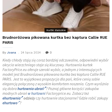
Kurtki damskie
Brudnoróżowa pikowana kurtka bez kaptura Callie RUE
PARIS
By
Joana
24 lipca 2024
0
Kiedy chłody stają się coraz bardziej odczuwalne, odpowiedni wybór
okrycia wierzchniego staje się kluczowy. Hurtownia kurtek
FactoryPrice.eu oferuje szeroki wybór, a jednym z interesujących
modeli jest Brudnoróżowa pikowana kurtka bez kaptura Callie RUE
PARIS. Jest to wyjątkowa propozycja dla pań, które cenią sobie
elegancję połączoną z wysokim komfortem noszenia. Czym wyróżnia
się dobra
hurtownia ubrań
? Poznaj główne korzyści zakupów
modnych ubrań
w hurtowni
Factoryprice.eu. Zobacz też
ehurtownia
odzieży
czy hurtownie stacjonarne? Gdzie robić zakupy
ehurtowo
?