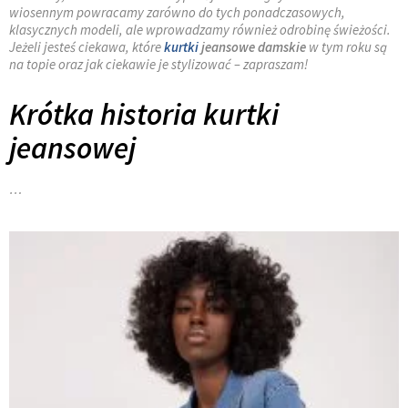
wiosennym powracamy zarówno do tych ponadczasowych,
klasycznych modeli, ale wprowadzamy również odrobinę świeżości.
Jeżeli jesteś ciekawa, które
kurtki
jeansowe damskie
w tym roku są
na topie oraz jak ciekawie je stylizować – zapraszam!
Krótka historia kurtki
jeansowej
…