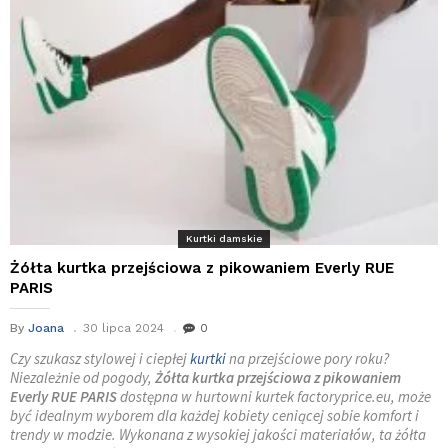
Kurtki damskie
Żółta kurtka przejściowa z pikowaniem Everly RUE
PARIS
By
Joana
30 lipca 2024
0
Czy szukasz stylowej i ciepłej
kurtki
na przejściowe pory roku?
Niezależnie od pogody,
Żółta kurtka przejściowa z pikowaniem
Everly RUE PARIS
dostępna w hurtowni kurtek factoryprice.eu, może
być idealnym wyborem dla każdej kobiety ceniącej sobie komfort i
trendy w modzie. Wykonana z wysokiej jakości materiałów, ta żółta