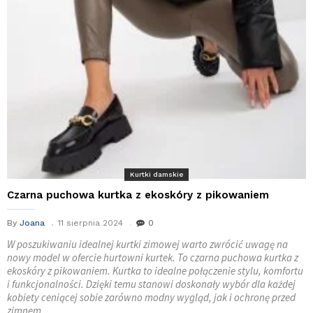
Kurtki damskie
Czarna puchowa kurtka z ekoskóry z pikowaniem
By
Joana
11 sierpnia 2024
0
W poszukiwaniu idealnej kurtki zimowej warto zwrócić uwagę na
nowy model w ofercie hurtowni kurtek. To czarna puchowa kurtka z
ekoskóry z pikowaniem. Kurtka to idealne połączenie stylu, komfortu
i funkcjonalności. Dzięki temu stanowi doskonały wybór dla każdej
kobiety ceniącej sobie zarówno modny wygląd, jak i ochronę przed
zimnem.