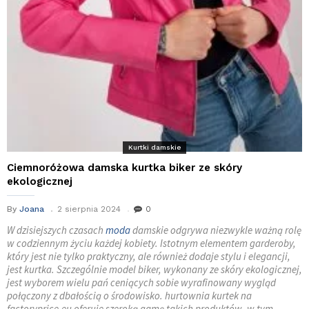
Kurtki damskie
Ciemnoróżowa damska kurtka biker ze skóry
ekologicznej
By
Joana
2 sierpnia 2024
0
W dzisiejszych czasach
moda
damskie odgrywa niezwykle ważną rolę
w codziennym życiu każdej kobiety. Istotnym elementem garderoby,
który jest nie tylko praktyczny, ale również dodaje stylu i elegancji,
jest kurtka. Szczególnie model biker, wykonany ze skóry ekologicznej,
jest wyborem wielu pań ceniących sobie wyrafinowany wygląd
połączony z dbałością o środowisko. hurtownia kurtek na
factoryprice.eu oferuje szeroką gamę takich produktów, w tym