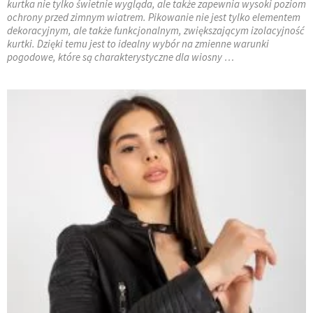
kurtka nie tylko świetnie wygląda, ale także zapewnia wysoki poziom
ochrony przed zimnym wiatrem. Pikowanie nie jest tylko elementem
dekoracyjnym, ale także funkcjonalnym, zwiększającym izolacyjność
kurtki. Dzięki temu jest to idealny wybór na zmienne warunki
pogodowe, które są charakterystyczne dla wiosny …