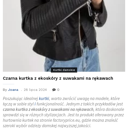
Kurtki damskie
Czarna kurtka z ekoskóry z suwakami na rękawach
By
Joana
28 lipca 2024
0
Poszukując idealnej
kurtki
, warto zwrócić uwagę na modele, które
łączą w sobie styl
i
funkcjonalność. Jednym z takich przykładów jest
czarna kurtka z ekoskóry z suwakami na rękawach
, która doskonale
sprawdzi się w różnych stylizacjach. Jest to produkt oferowany przez
hurtownia kurtek na stronie factoryprice.eu, gdzie można znaleźć
szeroki wybór odzieży damskej najwyższej jakości.