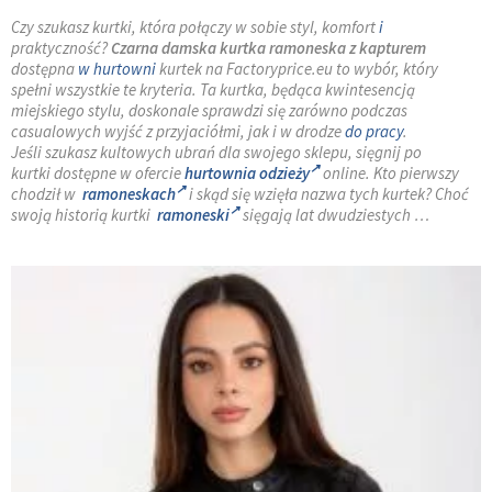
Czy szukasz kurtki, która połączy w sobie styl, komfort
i
praktyczność?
Czarna damska kurtka ramoneska z kapturem
dostępna
w hurtowni
kurtek na Factoryprice.eu to wybór, który
spełni wszystkie te kryteria. Ta kurtka, będąca kwintesencją
miejskiego stylu, doskonale sprawdzi się zarówno podczas
casualowych wyjść z przyjaciółmi, jak i w drodze
do pracy
.
Jeśli szukasz kultowych ubrań dla swojego sklepu, sięgnij po
kurtki dostępne w ofercie
hurtownia odzieży
online. Kto pierwszy
chodził w
ramoneskach
i skąd się wzięła nazwa tych kurtek? Choć
swoją historią kurtki
ramoneski
sięgają lat dwudziestych …