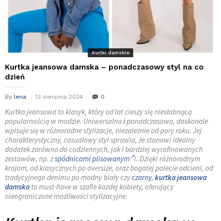
Kurtki damskie
Kurtka jeansowa damska – ponadczasowy styl na co
dzień
By
lena
13 sierpnia 2024
0
Kurtka jeansowa to klasyk, który od lat cieszy się niesłabnącą
popularnością w modzie. Uniwersalna
i
ponadczasowa, doskonale
wpisuje się w różnorodne stylizacje, niezależnie od pory roku. Jej
charakterystyczny, casualowy styl sprawia, że stanowi idealny
dodatek zarówno do codziennych, jak i bardziej wyrafinowanych
zestawów, np. z
spódnicami plisowanym
i. Dzięki różnorodnym
krojom, od klasycznych po oversize, oraz bogatej palecie odcieni, od
tradycyjnego denimu po modny biały czy
czarny
,
kurtka jeansowa
damska
to must-have w szafie każdej kobiety, oferujący
nieograniczone możliwości stylizacyjne.