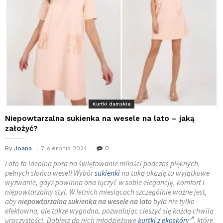
Kurtki damskie
Niepowtarzalna sukienka na wesele na lato – jaką
założyć?
By
Joana
7 sierpnia 2024
0
Lato to idealna pora na świętowanie miłości podczas pięknych,
pełnych słońca wesel! Wybór
sukienki
na taką okazję to wyjątkowe
wyzwanie, gdyż powinna ona łączyć w sobie elegancję, komfort i
niepowtarzalny styl. W letnich miesiącach szczególnie ważne jest,
aby
niepowtarzalna sukienka na wesele
na lato
była nie tylko
efektowna, ale także wygodna, pozwalając cieszyć się każdą chwilą
uroczystości. Dobierz do nich młodzieżowe
kurtki z ekoskóry
, które