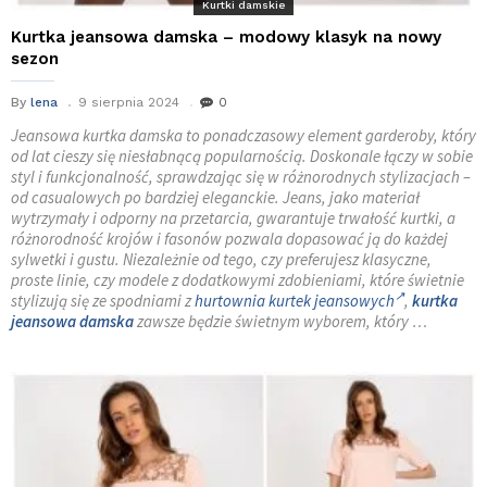
Kurtki damskie
Kurtka jeansowa damska – modowy klasyk na nowy
sezon
By
lena
9 sierpnia 2024
0
Jeansowa kurtka damska to ponadczasowy element garderoby, który
od lat cieszy się niesłabnącą popularnością. Doskonale łączy w sobie
styl i funkcjonalność, sprawdzając się w różnorodnych stylizacjach –
od casualowych po bardziej eleganckie. Jeans, jako materiał
wytrzymały i odporny na przetarcia, gwarantuje trwałość kurtki, a
różnorodność krojów i fasonów pozwala dopasować ją do każdej
sylwetki i gustu. Niezależnie od tego, czy preferujesz klasyczne,
proste linie, czy modele z dodatkowymi zdobieniami, które świetnie
stylizują się ze spodniami z
hurtownia kurtek jeansowych
,
kurtka
jeansowa damska
zawsze będzie świetnym wyborem, który …