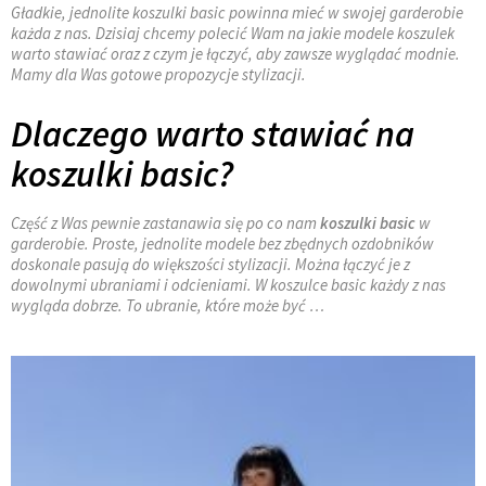
Gładkie, jednolite koszulki basic powinna mieć w swojej garderobie
każda z nas. Dzisiaj chcemy polecić Wam na jakie modele koszulek
warto stawiać oraz z czym je łączyć, aby zawsze wyglądać modnie.
Mamy dla Was gotowe propozycje stylizacji.
Dlaczego warto stawiać na
koszulki basic?
Część z Was pewnie zastanawia się po co nam
koszulki basic
w
garderobie. Proste, jednolite modele bez zbędnych ozdobników
doskonale pasują do większości stylizacji. Można łączyć je z
dowolnymi ubraniami i odcieniami. W koszulce basic każdy z nas
wygląda dobrze. To ubranie, które może być …