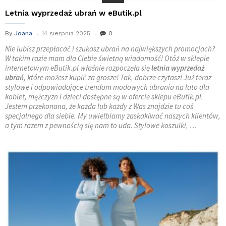
Letnia wyprzedaż ubrań w eButik.pl
By
Joana
14 sierpnia 2025
0
Nie lubisz przepłacać i szukasz ubrań na największych promocjach?
W takim razie mam dla Ciebie świetną wiadomość! Otóż w sklepie
internetowym eButik.pl właśnie rozpoczęła się
letnia wyprzedaż
ubrań
, które możesz kupić za grosze! Tak, dobrze czytasz! Już teraz
stylowe i odpowiadające trendom modowych ubrania na lato dla
kobiet, mężczyzn i dzieci dostępne są w ofercie sklepu eButik.pl.
Jestem przekonana, że każda lub każdy z Was znajdzie tu coś
specjalnego dla siebie. My uwielbiamy zaskakiwać naszych klientów,
a tym razem z pewnością się nam to uda. Stylowe koszulki, …