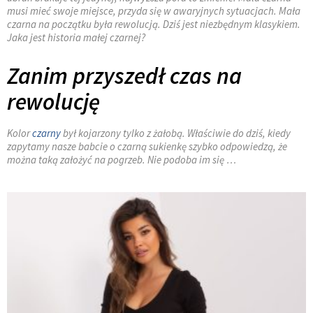
musi mieć swoje miejsce, przyda się w awaryjnych sytuacjach. Mała
czarna na początku była rewolucją. Dziś jest niezbędnym klasykiem.
Jaka jest historia małej czarnej?
Zanim przyszedł czas na
rewolucję
Kolor
czarny
był kojarzony tylko z żałobą. Właściwie do dziś, kiedy
zapytamy nasze babcie o czarną sukienkę szybko odpowiedzą, że
można taką założyć na pogrzeb. Nie podoba im się …