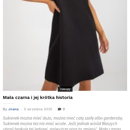
zakupy
Mała czarna i jej krótka historia
By
Joana
5 września 2025
0
Sukienek można mieć dużo, można mieć całą szafę albo garderobę.
Sukienek można też nie mieć wcale. Jeśli jednak wśród Waszych
ubrań brakuje tej jedynej, najwyższa pora to zmienić. Mała czarna