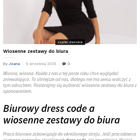
szpilki damskie
Wiosenne zestawy do biura
By
Joana
5 września 2025
0
Wiosna, wiosna. Każda z nas o tej porze roku chce wyglądać
zniewalająco. To silniejsze od nas, dlatego nie ma sensu walczyć z
tym odruchem. Postarajmy się wybierać wiosenne zestawy do biura z
opanowaniem.
Biurowy dress code a
wiosenne zestawy do biura
Praca biurowa zobowiązuje do określonego stroju. Jeśli pracodawca
wymaga zestawów określonych
dress code
, nie poszalejesz. Musisz