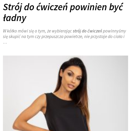
Strój do ćwiczeń powinien być
ładny
W kółko mówi się o tym, że wybierając
strój do ćwiczeń
powinnyśmy
się skupić na tym czy przepuszcza powietrze, nie przystaje do ciała i
…