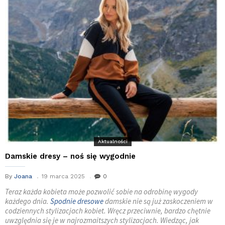
Aktualności
Damskie dresy – noś się wygodnie
By
Joana
19 marca 2025
0
Teraz każda kobieta może pozwolić sobie na odrobinę wygody
każdego dnia.
Spodnie dresowe
damskie nie są już zaskoczeniem w
codziennych stylizacjach kobiet. Wręcz przeciwnie, bardzo chętnie
uwzględnia się je w najrozmaitszych stylizacjach. Wiedząc, jak