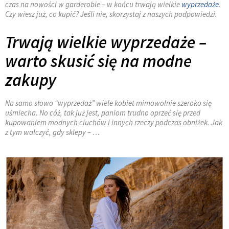
czas na nowości w garderobie – w końcu trwają wielkie
wyprzedaże
.
Czy wiesz już, co kupić? Jeśli nie, skorzystaj z naszych podpowiedzi.
Trwają wielkie wyprzedaże –
warto skusić się na modne
zakupy
Na samo słowo “wyprzedaż” wiele kobiet mimowolnie szeroko się
uśmiecha. No cóż, tak już jest, paniom trudno oprzeć się przed
kupowaniem modnych ciuchów i innych rzeczy podczas obniżek. Jak
z tym walczyć, gdy sklepy – …