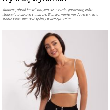
Mianem „ubrań basic” nazywa się te części garderoby, które
stanowią bazę pod stylizacje. W przeciwieństwie do reszty, są w
stanie same stworzyć spójną stylizację, która …