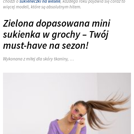
chodzi o
sukieneczki na wesele
, każdego roku pojawia się coraz to
więcej modeli, które są absolutnym hitem.
Zielona dopasowana mini
sukienka w grochy – Twój
must-have na sezon!
Wykonana z miłej dla skóry tkaniny, …