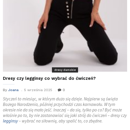
dresy damskie
Dresy czy legginsy co wybrać do ćwiczeń?
By
Joana
5 września 2025
0
Styczeń to miesiąc, w którym dużo się dzieje. Najpierw są święta
Bożego Narodzenia, później przychodzi czas karnawału. W tym
okresie nie da się mało jeść. Inaczej – da się, tylko po co? Być może
właśnie po to, by nie zastanawiać się jaki strój do ćwiczeń – dresy czy
legginsy
– wybrać na siłownię, aby spalić to, co zbędne.