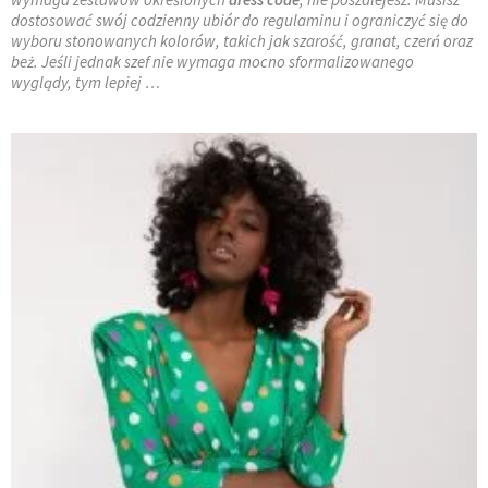
dostosować swój codzienny ubiór do regulaminu i ograniczyć się do
wyboru stonowanych kolorów, takich jak szarość, granat, czerń oraz
beż. Jeśli jednak szef nie wymaga mocno sformalizowanego
wyglądy, tym lepiej …