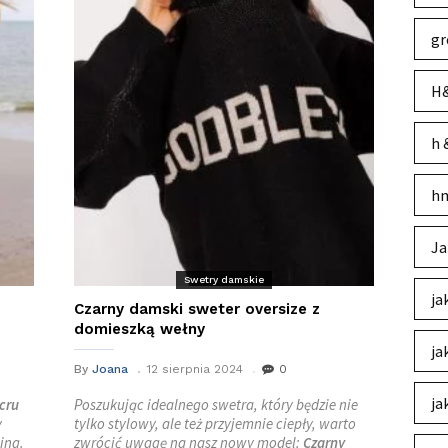
gr
H&
h 
hm
Ja
Swetry damskie
ja
Czarny damski sweter oversize z
domieszką wełny
ja
By
Joana
12 sierpnia 2024
0
ja
cru
Poszukując idealnego swetra, który będzie nie
y
tylko stylowy, ale też przyjemnie ciepły, warto
ing.
zwrócić uwagę na nasz nowy model:
Czarny