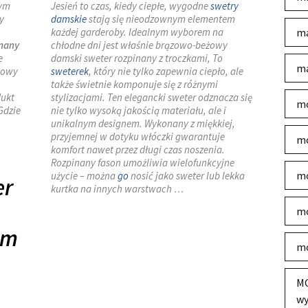
nym
Jesień to czas, kiedy ciepłe, wygodne
swetry
y
damskie
stają się nieodzownym elementem
każdej garderoby. Idealnym wyborem na
ma
inany
chłodne dni jest właśnie brązowo-beżowy
e
damski sweter rozpinany z troczkami, To
ma
towy
sweterek
, który nie tylko zapewnia ciepło, ale
także świetnie komponuje się z różnymi
dukt
stylizacjami. Ten elegancki sweter odznacza się
mo
 Gdzie
nie tylko wysoką jakością materiału, ale i
unikalnym designem. Wykonany z miękkiej,
przyjemnej w dotyku włóczki gwarantuje
mo
komfort nawet przez długi czas noszenia.
Rozpinany fason umożliwia wielofunkcyjne
mo
użycie – można
go
nosić jako sweter lub lekka
er
kurtka na innych warstwach …
mo
em
mo
MO
wy