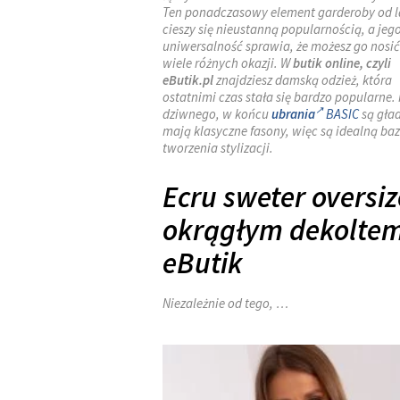
Ten ponadczasowy element garderoby od l
cieszy się nieustanną popularnością, a jeg
uniwersalność sprawia, że możesz go nosić
wiele różnych okazji. W
butik online, czyli
eButik.pl
znajdziesz damską odzież, która
ostatnimi czas stała się bardzo popularne. 
dziwnego, w końcu
ubrania
BASIC
są gład
mają klasyczne fasony, więc są idealną ba
tworzenia stylizacji.
Ecru sweter oversiz
okrągłym dekoltem
eButik
Niezależnie od tego, …