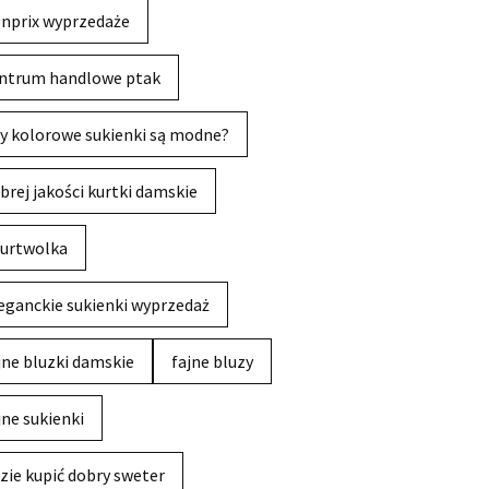
nprix wyprzedaże
ntrum handlowe ptak
y kolorowe sukienki są modne?
brej jakości kurtki damskie
urtwolka
eganckie sukienki wyprzedaż
jne bluzki damskie
fajne bluzy
jne sukienki
zie kupić dobry sweter