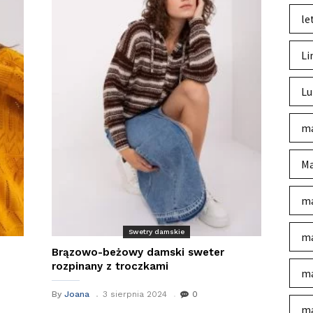
le
Li
Lu
ma
Ma
ma
Swetry damskie
ma
Brązowo-beżowy damski sweter
rozpinany z troczkami
ma
By
Joana
3 sierpnia 2024
0
ma