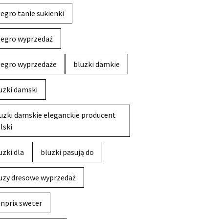
legro tanie sukienki
legro wyprzedaż
legro wyprzedaże
bluzki damkie
uzki damski
uzki damskie eleganckie producent
lski
uzki dla
bluzki pasują do
uzy dresowe wyprzedaż
nprix sweter