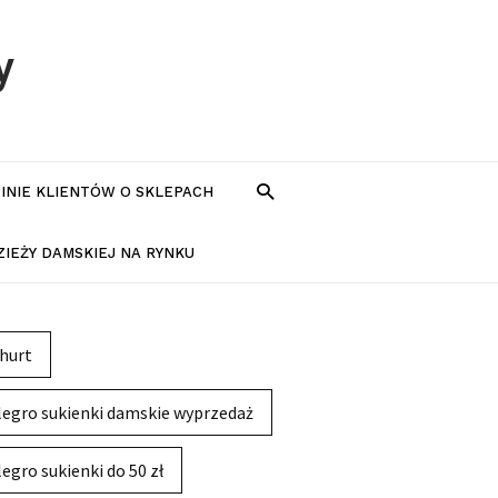
y
PINIE KLIENTÓW O SKLEPACH
IEŻY DAMSKIEJ NA RYNKU
hurt
legro sukienki damskie wyprzedaż
legro sukienki do 50 zł