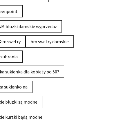
eenpoint
M bluzki damskie wyprzedaż
& m swetry
hm swetry damskie
 ubrania
ka sukienka dla kobiety po 50?
ka sukienko na
kie bluzki są modne
kie kurtki będą modne