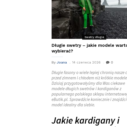
Swetry długie
Długie swetry – jakie modele wart
wybierać?
By
Joana
14 czerwca 2026
0
Długie fasony o wiele lepiej chronią nasze 
przed zimnem i chłodem niż krótkie modele
Dzisiaj przygotowałyśmy dla Was ciekawe
modele długich swetrów i kardiganów z
popularnego polskiego sklepu internetow
eButik.pl. Sprawdźcie koniecznie i znajdźci
model idealny dla siebie.
Jakie kardigany i