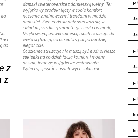
ja
at
damski sweter oversize z domieszką wełny
. Ten
o
wyjątkowy produkt łączy w sobie komfort
 na
noszenia z najnowszymi trendami w modzie
Ja
damskiej. Sweter doskonale sprawdzi się w
chłodniejsze dni, gwarantując ciepło i wygodę.
Nic
Dzięki swojej uniwersalności, idealnie pasuje do
Ja
kie i
wielu stylizacji, od casualowych po bardziej
zą do
eleganckie.
ja
Codzienne stylizacje nie muszą być nudne! Nasze
sukienki na co dzień
łączą komfort i modny
design, tworząc wyjątkowe zestawienia.
e z
Ja
Wybieraj spośród casualowych sukienek …
 z
ja
ja
ko
ku