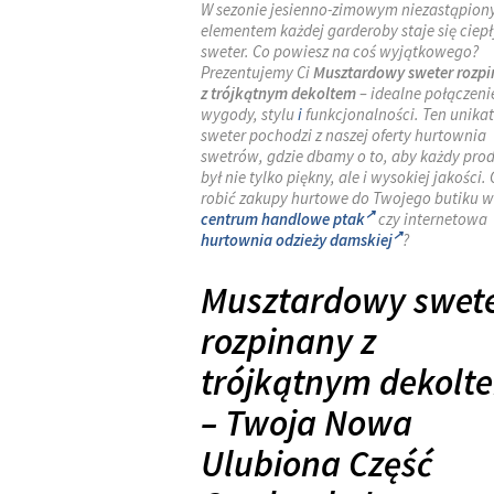
W sezonie jesienno-zimowym niezastąpio
elementem każdej garderoby staje się ciepł
sweter. Co powiesz na coś wyjątkowego?
Prezentujemy Ci
Musztardowy sweter rozp
z trójkątnym dekoltem
– idealne połączeni
wygody, stylu
i
funkcjonalności. Ten unika
sweter pochodzi z naszej oferty hurtownia
swetrów, gdzie dbamy o to, aby każdy pro
był nie tylko piękny, ale i wysokiej jakości.
robić zakupy hurtowe do Twojego butiku w
centrum handlowe ptak
czy internetowa
hurtownia odzieży damskiej
?
Musztardowy swet
rozpinany z
trójkątnym dekolt
– Twoja Nowa
Ulubiona Część