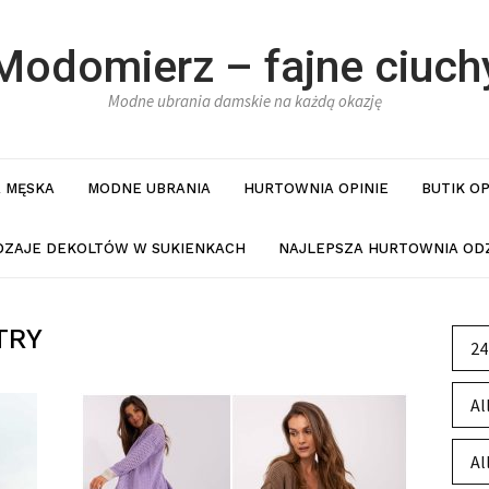
Modomierz – fajne ciuch
Modne ubrania damskie na każdą okazję
 MĘSKA
MODNE UBRANIA
HURTOWNIA OPINIE
BUTIK O
DZAJE DEKOLTÓW W SUKIENKACH
NAJLEPSZA HURTOWNIA ODZ
TRY
24
Al
Al