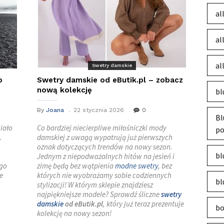
al
al
al
Swetry damskie
o
Swetry damskie od eButik.pl – zobacz
nową kolekcję
bl
By
Joana
22 stycznia 2026
0
Bl
ciało
Co bardziej niecierpliwe miłośniczki mody
po
.
damskiej z uwagą wypatrują już pierwszych
oznak dotyczących trendów na nowy sezon.
bl
Jednym z niepodważalnych hitów na jesień i
ego
zimę będą bez wątpienia
modne swetry
, bez
e
których nie wyobrażamy sobie codziennych
bl
stylizacji! W którym sklepie znajdziesz
najpiękniejsze modele? Sprawdź śliczne
swetry
damskie
od eButik.pl
, który już teraz prezentuje
bo
kolekcję na nowy sezon!