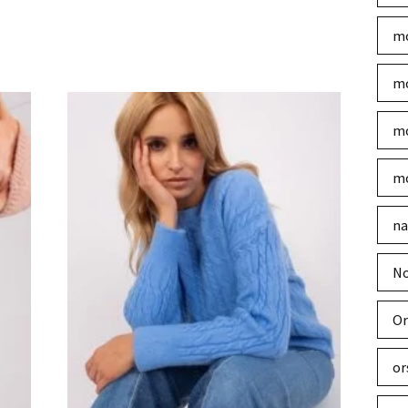
mo
mo
mo
mo
na
No
Or
or