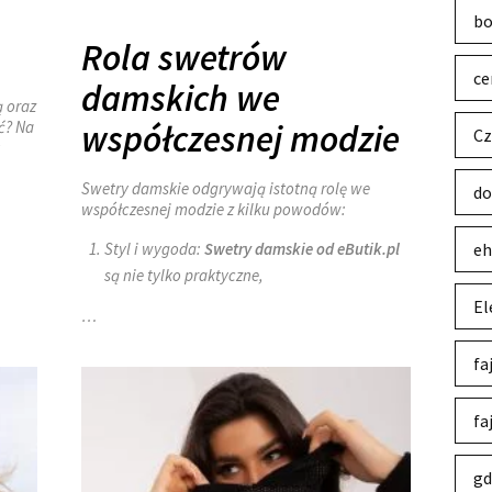
bo
Rola swetrów
ce
damskich we
ą oraz
ć? Na
współczesnej modzie
Cz
Swetry damskie odgrywają istotną rolę we
do
współczesnej modzie z kilku powodów:
Styl i wygoda:
Swetry
damskie
od eButik.pl
eh
są nie tylko praktyczne,
El
…
fa
fa
gd