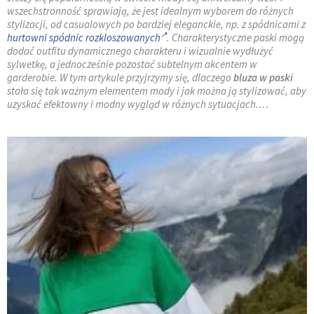
wszechstronność sprawiają, że jest idealnym wyborem do różnych
stylizacji, od casualowych po bardziej eleganckie, np. z spódnicami z
hurtowni spódnic rozkloszowanych
. Charakterystyczne paski mogą
dodać outfitu dynamicznego charakteru i wizualnie wydłużyć
sylwetkę, a jednocześnie pozostać subtelnym akcentem w
garderobie. W tym artykule przyjrzymy się, dlaczego
bluza w paski
stała się tak ważnym elementem mody i jak można ją stylizować, aby
uzyskać efektowny i modny wygląd w różnych sytuacjach.…