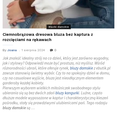
Bluzki damskie
Ciemnobrązowa dresowa bluza bez kaptura z
rozcięciami na rękawach
By
Joana
1 sierpnia 2024
0
Jak znaleźć idealny strój na co dzień, który jest zarówno wygodny,
jak i stylowy? Odpowiedź może być prostsza, niż myślisz. Wśród
różnorodności ubrań, które oferuje rynek,
bluzy damskie
z ebutik.pl
zawsze stanowią świetny wybór. Czy to na spokojny dzień w domu,
czy na casualowe wyjście, bluza jest nieodłącznym elementem
garderoby każdej kobiety.
Pierwszym wyborem wielkich miłośniczek swobodnego stylu
ubierania się są bez dwóch zdań
bluzy kangurki
. Luźne, często
dłuższe modele wyposażone w kaptur i charakterystyczną kieszeń
pośrodku, stały się prawdziwymi ulubienicami pań. Tego rodzaju
bluzy damskie
są …