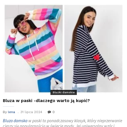
Bluzki damskie
Bluza w paski -dlaczego warto ją kupić?
By
lena
31 lipca 2024
0
Bluza damska
w paski to ponadczasowy klasyk, który nieprzerwanie
cieszy się popularnością w świecie mody. Jej uniwersalny wzór i