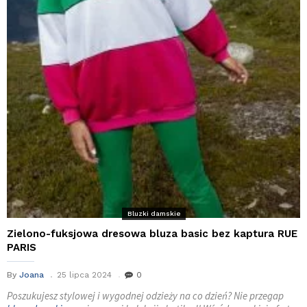
Bluzki damskie
Zielono-fuksjowa dresowa bluza basic bez kaptura RUE
PARIS
By
Joana
25 lipca 2024
0
Poszukujesz stylowej i wygodnej odzieży na co dzień? Nie przegap