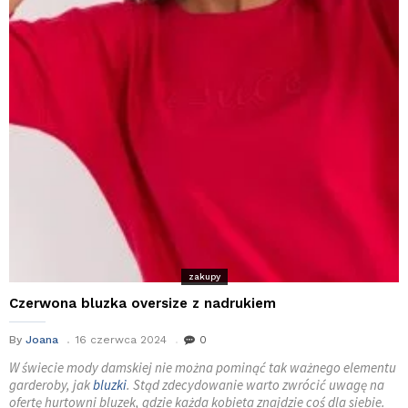
zakupy
Czerwona bluzka oversize z nadrukiem
By
Joana
16 czerwca 2024
0
W świecie mody damskiej nie można pominąć tak ważnego elementu
garderoby, jak
bluzki
. Stąd zdecydowanie warto zwrócić uwagę na
ofertę hurtowni bluzek, gdzie każda kobieta znajdzie coś dla siebie.