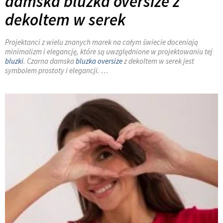
damska bluzka oversize z
dekoltem w serek
Projektanci z wielu znanych marek na całym świecie doceniają
minimalizm i elegancję, które są uwzględnione w projektowaniu tej
bluzki
. Czarna damska
bluzka oversize
z dekoltem w serek jest
symbolem prostoty i elegancji. …