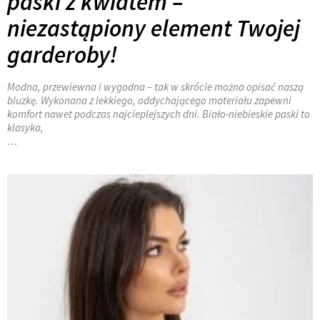
paski z kwiatem –
niezastąpiony element Twojej
garderoby!
Modna, przewiewna i wygodna – tak w skrócie można opisać naszą
bluzkę. Wykonana z lekkiego, oddychającego materiału zapewni
komfort nawet podczas najcieplejszych dni. Biało-niebieskie paski to
klasyka,
…