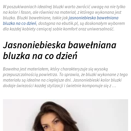
W poszukiwaniach idealnej bluzki warto zwrócić uwagę na nie tylko
na kolor i fason, ale również na materiał, z którego wykonana jest
bluzka. Bluzki bawełniane, takie jak
jasnoniebieska bawełniana
bluzka na co dzień
, dostępna na ebutik.pl, są doskonałym wyborem
dla każdej kobiety ceniącej sobie komfort oraz uniwersalność.
Jasnoniebieska bawełniana
bluzka na co dzień
Bawełna jest materiałem, który charakteryzuje się wysoką
przepuszczalnością powietrza. To sprawia, że bluzki wykonane z tego
materiału są idealne na cieplejsze dni. Jasnoniebieski kolor bluzki
dodaje świeżości każdej stylizacji i świetnie komponuje się z …