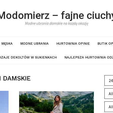
Modomierz – fajne ciuch
Modne ubrania damskie na każdą okazję
 MĘSKA
MODNE UBRANIA
HURTOWNIA OPINIE
BUTIK O
DZAJE DEKOLTÓW W SUKIENKACH
NAJLEPSZA HURTOWNIA ODZ
I DAMSKIE
24
Al
Al