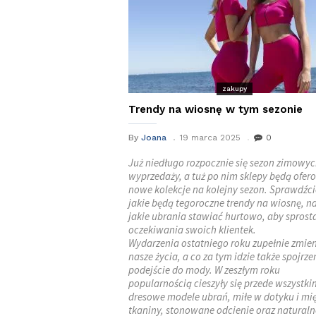
zakupy
Trendy na wiosnę w tym sezonie
By
Joana
19 marca 2025
0
Już niedługo rozpocznie się sezon zimowy
wyprzedaży, a tuż po nim sklepy będą ofe
nowe kolekcje na kolejny sezon. Sprawdźci
jakie będą tegoroczne trendy na wiosnę, n
jakie ubrania stawiać hurtowo, aby sprost
oczekiwania swoich klientek.
Wydarzenia ostatniego roku zupełnie zmien
nasze życia, a co za tym idzie także spojrzen
podejście do mody. W zeszłym roku
popularnością cieszyły się przede wszystki
dresowe modele ubrań, miłe w dotyku i mi
tkaniny, stonowane odcienie oraz naturaln