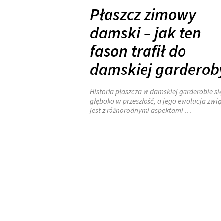
Płaszcz zimowy
damski – jak ten
fason trafił do
damskiej garderob
Historia płaszcza w damskiej garderobie si
głęboko w przeszłość, a jego ewolucja zwi
jest z różnorodnymi aspektami …