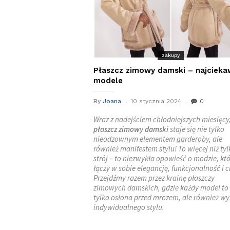
zakupy
Płaszcz zimowy damski – najcieka
modele
By
Joana
10 stycznia 2024
0
Wraz z nadejściem chłodniejszych miesięcy
płaszcz zimowy damski
staje się nie tylko
nieodzownym elementem garderoby, ale
również manifestem stylu! To więcej niż tyl
strój – to niezwykła opowieść o modzie, kt
łączy w sobie elegancję, funkcjonalność i c
Przejdźmy razem przez krainę płaszczy
zimowych damskich, gdzie każdy model to 
tylko osłona przed mrozem, ale również wy
indywidualnego stylu.