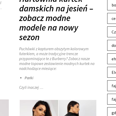
l
bo
damskich na jesień –
…
zobacz modne
ce
modele na nowy
Cz
sezon
do
Puchówki z kapturem obszytym kolorowym
futerkiem, a może tradycyjne trencze
przypominające te z Burberry? Zobacz nasze
eh
modne topowe zestawienie modnych kurtek na
nadchodzące miesiące:
El
Parki
fa
Czyli inaczej
…
fa
gd