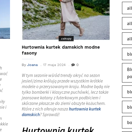
al
al
al
zakupy
Hurtownia kurtek damskich modne
fasony
bl
By
Joana
17 maja 2024
0
ch
Bl
rować
W tym sezonie wśród trendy okryć na sezon
po
e
jesień/zima królują przede wszystkim krótkie
a
modele o przerysowanym kroju. Modne będą nie
ać
bl
tylko bomberki i klasyczne puchówki, lecz także
jeansowe katany z futerkowym podbiciem i
iły
skórzane płaszcze do ziemi obszyte kożuchem.
bl
ie i
Które z nich oferuje nasza
hurtownia kurtek
damskich
? Sprawdź!
m
bo
ękkie
Hurtownia kurtek
e