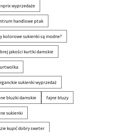
nprix wyprzedaże
ntrum handlowe ptak
y kolorowe sukienki są modne?
brej jakości kurtki damskie
urtwolka
eganckie sukienki wyprzedaż
jne bluzki damskie
fajne bluzy
jne sukienki
zie kupić dobry sweter