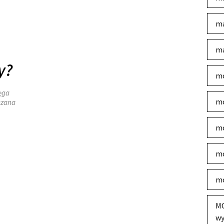
ma
ma
y?
mo
ęga
mo
ązana
mo
mo
mo
MO
wy