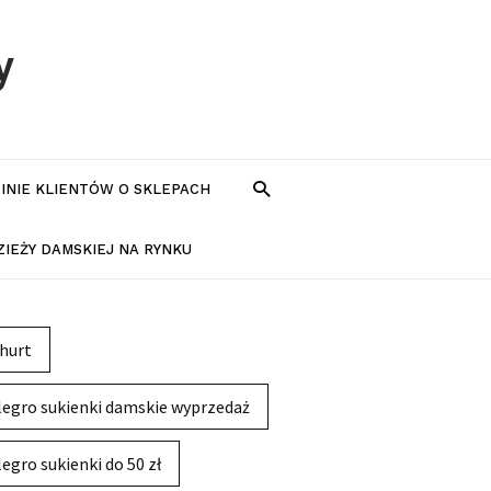
y
PINIE KLIENTÓW O SKLEPACH
IEŻY DAMSKIEJ NA RYNKU
hurt
legro sukienki damskie wyprzedaż
legro sukienki do 50 zł