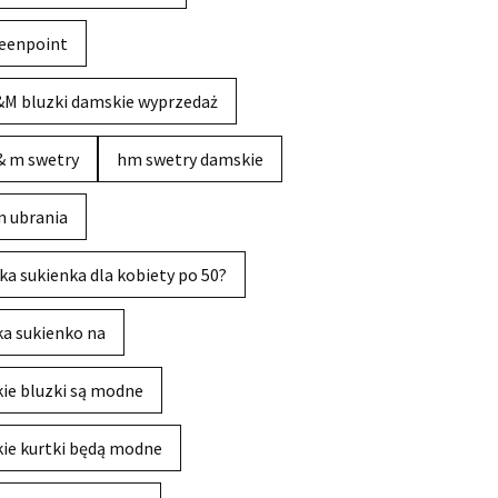
eenpoint
M bluzki damskie wyprzedaż
& m swetry
hm swetry damskie
 ubrania
ka sukienka dla kobiety po 50?
ka sukienko na
kie bluzki są modne
kie kurtki będą modne