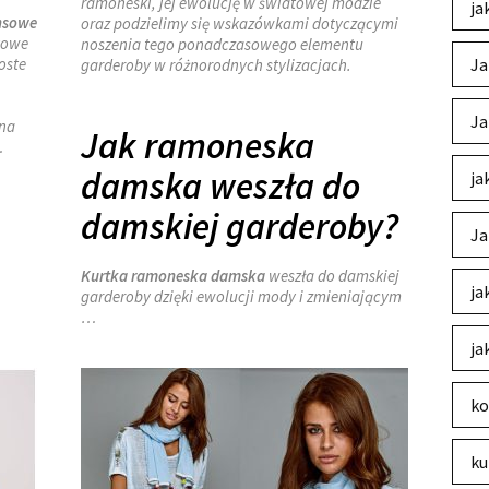
ramoneski, jej ewolucję w światowej modzie
ja
nsowe
oraz podzielimy się wskazówkami dotyczącymi
towe
noszenia tego ponadczasowego elementu
oste
Ja
garderoby w różnorodnych stylizacjach.
Ja
 na
Jak ramoneska
…
damska weszła do
ja
damskiej garderoby?
Ja
Kurtka ramoneska damska
weszła do damskiej
ja
garderoby dzięki ewolucji mody i zmieniającym
…
ja
ko
ku