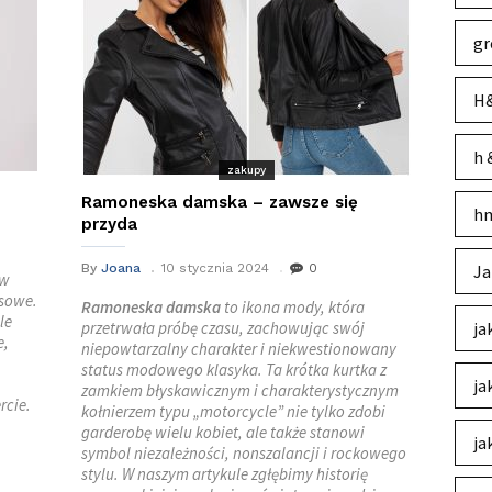
gr
H&
h 
zakupy
Ramoneska damska – zawsze się
hm
przyda
By
Joana
10 stycznia 2024
0
Ja
 w
nsowe.
Ramoneska damska
to ikona mody, która
le
przetrwała próbę czasu, zachowując swój
ja
e,
niepowtarzalny charakter i niekwestionowany
status modowego klasyka. Ta krótka kurtka z
ja
zamkiem błyskawicznym i charakterystycznym
rcie.
kołnierzem typu „motorcycle” nie tylko zdobi
garderobę wielu kobiet, ale także stanowi
ja
symbol niezależności, nonszalancji i rockowego
stylu. W naszym artykule zgłębimy historię