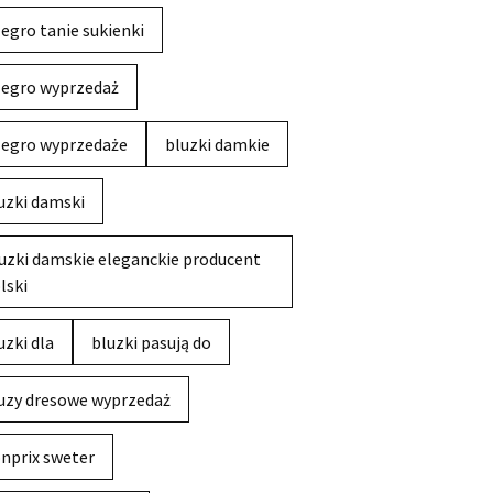
legro tanie sukienki
legro wyprzedaż
legro wyprzedaże
bluzki damkie
uzki damski
uzki damskie eleganckie producent
lski
uzki dla
bluzki pasują do
uzy dresowe wyprzedaż
nprix sweter