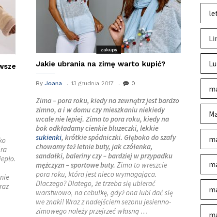
le
Li
zakupy
Lu
Jakie ubrania na zimę warto kupić?
wsze
By
Joana
13 grudnia 2017
0
ma
Zima – pora roku, kiedy na zewnątrz jest bardzo
zimno, a i w domu czy mieszkaniu niekiedy
,
Ma
wcale nie lepiej. Zima to pora roku, kiedy na
bok odkładamy cienkie bluzeczki, lekkie
sukienki
, krótkie spódniczki. Głęboko do szafy
ma
ko
chowamy też letnie buty, jak czółenka,
óra
sandałki, baleriny czy – bardziej w przypadku
iepło.
ma
mężczyzn – sportowe buty.
Zima to wreszcie
pora roku, która jest nieco wymagająca.
nie
Dlaczego? Dlatego, że trzeba się ubierać
raz
ma
warstwowo, na cebulkę, gdyż ona lubi dać się
we znaki! Wraz z nadejściem sezonu jesienno-
zimowego należy przejrzeć własną …
ma