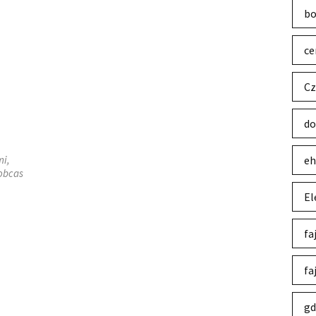
bo
ce
Cz
do
mi,
eh
 obcas
El
fa
fa
gd