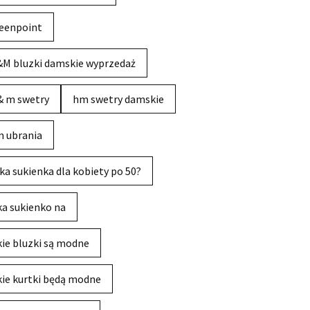
eenpoint
M bluzki damskie wyprzedaż
& m swetry
hm swetry damskie
 ubrania
ka sukienka dla kobiety po 50?
ka sukienko na
kie bluzki są modne
kie kurtki będą modne