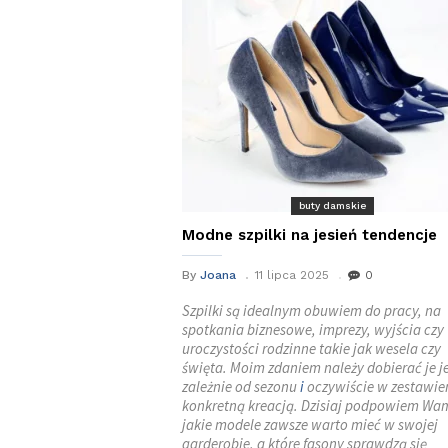
buty damskie
Modne szpilki na jesień tendencje
By
Joana
11 lipca 2025
0
Szpilki są idealnym obuwiem do pracy, na
spotkania biznesowe, imprezy, wyjścia czy
uroczystości rodzinne takie jak wesela czy
święta. Moim zdaniem należy dobierać je 
zależnie od sezonu
i
oczywiście w zestawien
konkretną kreacją. Dzisiaj podpowiem Wa
jakie modele zawsze warto mieć w swojej
garderobie, a które fasony sprawdzą się