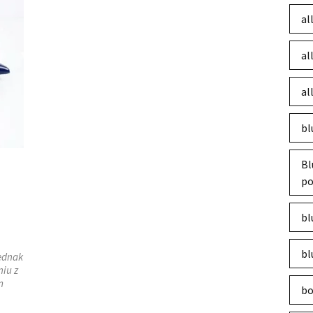
al
al
al
bl
Bl
po
bl
bl
jednak
iu z
m
bo