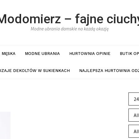
Modomierz – fajne ciuch
Modne ubrania damskie na każdą okazję
 MĘSKA
MODNE UBRANIA
HURTOWNIA OPINIE
BUTIK O
DZAJE DEKOLTÓW W SUKIENKACH
NAJLEPSZA HURTOWNIA ODZ
24
Al
Al