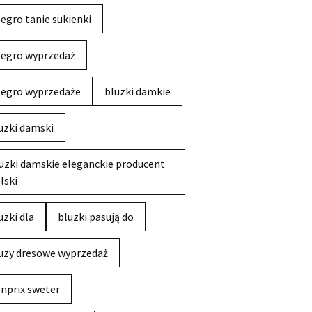
legro tanie sukienki
legro wyprzedaż
legro wyprzedaże
bluzki damkie
uzki damski
uzki damskie eleganckie producent
lski
uzki dla
bluzki pasują do
uzy dresowe wyprzedaż
nprix sweter