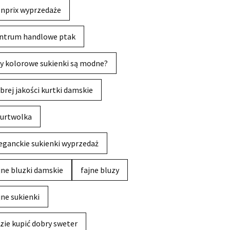
nprix wyprzedaże
ntrum handlowe ptak
y kolorowe sukienki są modne?
brej jakości kurtki damskie
urtwolka
eganckie sukienki wyprzedaż
jne bluzki damskie
fajne bluzy
jne sukienki
zie kupić dobry sweter