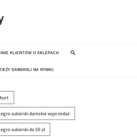
y
PINIE KLIENTÓW O SKLEPACH
IEŻY DAMSKIEJ NA RYNKU
hurt
legro sukienki damskie wyprzedaż
legro sukienki do 50 zł