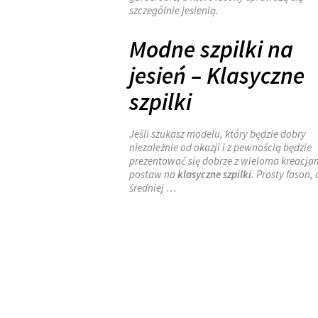
szczególnie jesienią.
Modne szpilki na
jesień – Klasyczne
szpilki
Jeśli szukasz modelu, który będzie dobry
niezależnie od okazji i z pewnością będzie
prezentować się dobrze z wieloma kreacja
postaw na
klasyczne szpilki
. Prosty fason,
średniej …