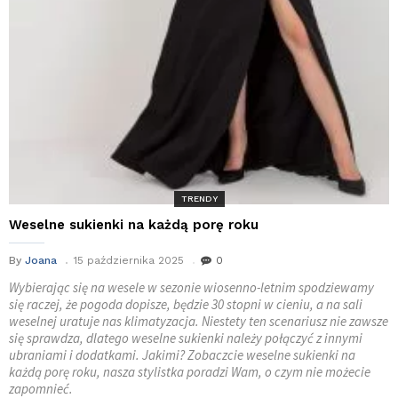
TRENDY
Weselne sukienki na każdą porę roku
By
Joana
15 października 2025
0
Wybierając się na wesele w sezonie wiosenno-letnim spodziewamy
się raczej, że pogoda dopisze, będzie 30 stopni w cieniu, a na sali
weselnej uratuje nas klimatyzacja. Niestety ten scenariusz nie zawsze
się sprawdza, dlatego weselne sukienki należy połączyć z innymi
ubraniami i dodatkami. Jakimi? Zobaczcie weselne sukienki na
każdą porę roku, nasza stylistka poradzi Wam, o czym nie możecie
zapomnieć.