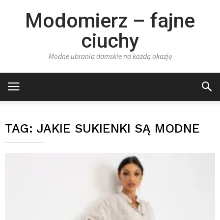
Modomierz – fajne
ciuchy
Modne ubrania damskie na każdą okazję
TAG:
JAKIE SUKIENKI SĄ MODNE