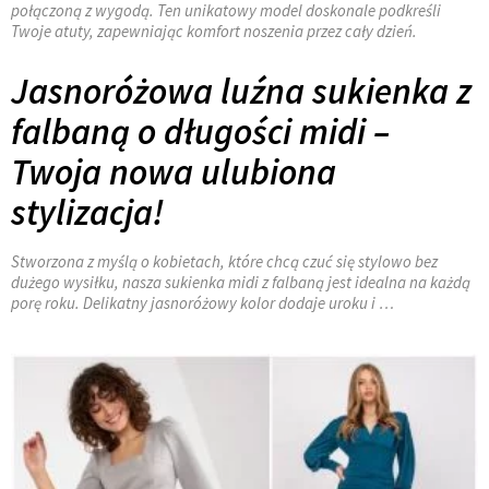
połączoną z wygodą. Ten unikatowy model doskonale podkreśli
Twoje atuty, zapewniając komfort noszenia przez cały dzień.
Jasnoróżowa luźna sukienka z
falbaną o długości midi –
Twoja nowa ulubiona
stylizacja!
Stworzona z myślą o kobietach, które chcą czuć się stylowo bez
dużego wysiłku, nasza sukienka midi z falbaną jest idealna na każdą
porę roku. Delikatny jasnoróżowy kolor dodaje uroku i …