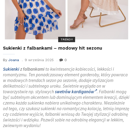
TRENDY
Sukienki z falbankami – modowy hit sezonu
By
Joana
9 września 2025
0
Sukienki
z falbankami
to kwintesencja kobiecości, lekkości i
romantyzmu. Ten ponadczasowy element garderoby, który powraca
w modowych trendach sezon po sezonie, dodaje stylizacjom
delikatności i subtelnego uroku. Świetnie wygląda on w
towarzystwie np. stylowych
swetrów kardiganów
. Falbanki mogą
być subtelnym akcentem lub dominującym elementem kreacji, dzięki
czemu każda sukienka nabiera unikalnego charakteru. Niezależnie
od tego, czy szukasz sukienki na romantyczną kolację, letnią imprezę
czy codzienne wyjście, falbanki wniosą do Twojej stylizacji odrobinę
świeżości i wdzięku. Pozwól sobie na odrobinę elegancji w lekkim,
zwiewnym wydaniu!