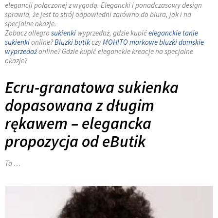
elegancji połączonej z wygodą. Elegancki i ponadczasowy design
sprawia, że jest to strój odpowiedni zarówno do biura, jak i na
specjalne okazje.
Zobacz allegro
sukienki
wyprzedaż, gdzie kupić
eleganckie tanie
sukienki
online?
Bluzki butik
czy
MOHITO
markowe bluzki damskie
wyprzedaż
online? Gdzie kupić eleganckie kreacje na specjalne
okazje?
Ecru-granatowa sukienka
dopasowana z długim
rękawem – elegancka
propozycja od eButik
Ta …