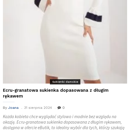
Sukienki damskie
Ecru-granatowa sukienka dopasowana z długim
rękawem
By
Joana
31 sierpnia 2024
0
Każda kobieta chce wyglądać stylowo i modnie bez względu na
okazję. Ecru-granatowa sukienka dopasowana z długim rękawem,
dostępna w ofercie eButik, to idealny wybór dla tych, którzy szukają