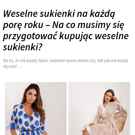
Weselne sukienki na każdą
porę roku – Na co musimy się
przygotować kupując weselne
sukienki?
Na to, że nie każdy lipiec ostatnio bywa słoneczny, tak jak nie każdy
styczeń …