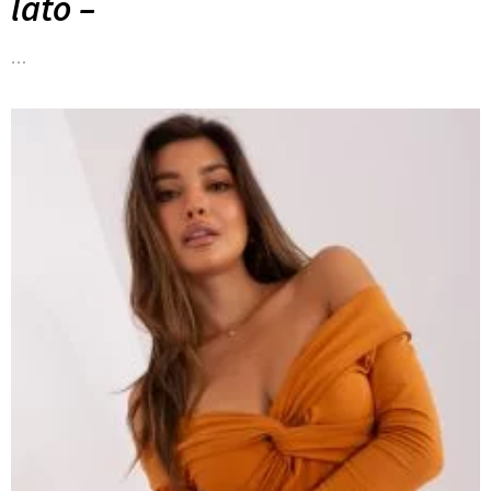
lato –
…