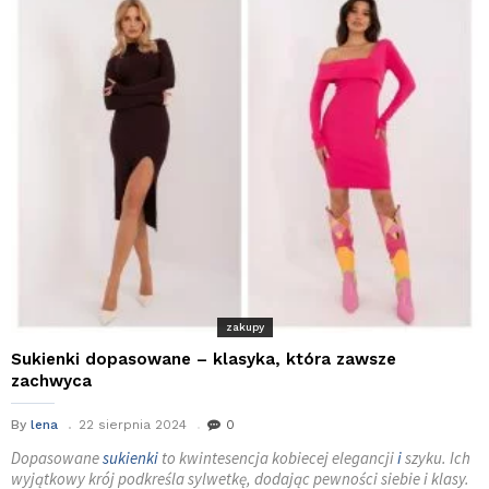
zakupy
Sukienki dopasowane – klasyka, która zawsze
zachwyca
By
lena
22 sierpnia 2024
0
Dopasowane
sukienki
to kwintesencja kobiecej elegancji
i
szyku. Ich
wyjątkowy krój podkreśla sylwetkę, dodając pewności siebie i klasy.