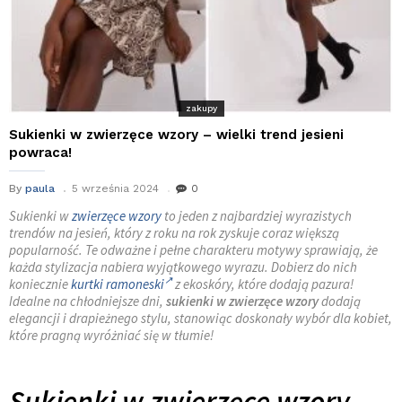
zakupy
Sukienki w zwierzęce wzory – wielki trend jesieni
powraca!
By
paula
5 września 2024
0
Sukienki w
zwierzęce wzory
to jeden z najbardziej wyrazistych
trendów na jesień, który z roku na rok zyskuje coraz większą
popularność. Te odważne i pełne charakteru motywy sprawiają, że
każda stylizacja nabiera wyjątkowego wyrazu. Dobierz do nich
koniecznie
kurtki ramoneski
z ekoskóry, które dodają pazura!
Idealne na chłodniejsze dni,
sukienki w zwierzęce wzory
dodają
elegancji i drapieżnego stylu, stanowiąc doskonały wybór dla kobiet,
które pragną wyróżniać się w tłumie!
Sukienki w zwierzęce wzory –