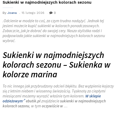
Sukienki w najmodniejszych kolorach sezonu
By
Joana
15 lutego 2026
0
.Odcienie w modzie to coś, za czym trudno nadążyć. Jednak tej
jesieni możecie kupić sukienki w kolorach ponadczasowych.
Zobaczcie, jak je dobrać do swojej cery. Nasza stylistka radzi i
podpowiada jakie sukienki w najmodniejszych kolorach sezonu
wybrać.
Sukienki w najmodniejszych
kolorach sezonu – Sukienka w
kolorze marina
To nic innego jak przybrudzony odcień błękitu. Bez wątpienia kojarzy
się z letnim niebem i wiosenną świeżością. Tęsknotę za ciepłymi
miesiącami możemy wyrazić właśnie tym kolorem.
W sklepie
odzieżowym
ebutik.pl
znajdziecie
sukienki w najmodniejszych
kolorach sezonu
, w tym
oczywiście w
…