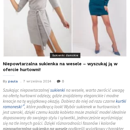
Sukienki damskie
Niepowtarzalna sukienka na wesele – wyszukaj ją w
ofercie hurtowni!
By
paula
7 września 2024
0
Szukając niepowtarzalnej
sukienki
na wesele, warto zwrócić uwagę
na ofertę hurtowni odzieży, gdzie znajdziemy eleganckie i modne
kreacje na tę wyjątkową okazję. Dobierz do niej od razu czarne
kurtki
ramoneski
, które podkręcą look! Wybór sukienek w hurtowniach
jest szeroki, dzięki czemu każda kobieta może znaleźć model idealnie
dopasowany do swojego stylu i sylwetki, jednocześnie wyróżniając
się na tle innych gości. Dzięki różnorodności fasonów i kolorów
niepowtarzalna sukienka na wesele
podkreśli wyjątkowy charakter