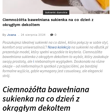
Sukienki damskie
Ciemnożółta bawełniana sukienka na co dzień z
okrągłym dekoltem
By
Joana
24 sierpnia 2024
0
Poszukujesz idealnej sukienki na co dzień, która połączy w sobie styl,
komfort oraz uniwersalność?
Nowa kolekcja
na sukienki na eButik.pl
prezentuje model, który spełni wszystkie te kryteria. Ciemnożółta
bawełniana sukienka z okrągłym dekoltem to wybór, który zaskakuje
swoją prostotą, ale
i
niebanalnym wyglądem. Doskonała na różne
okazje – od nieformalnych spotkań z przyjaciółmi, po bardziej
formalne wyjścia, gdzie wymagany jest casualowy, ale elegancki
strój.
Ciemnożółta bawełniana
sukienka na co dzień z
okrągłym dekoltem