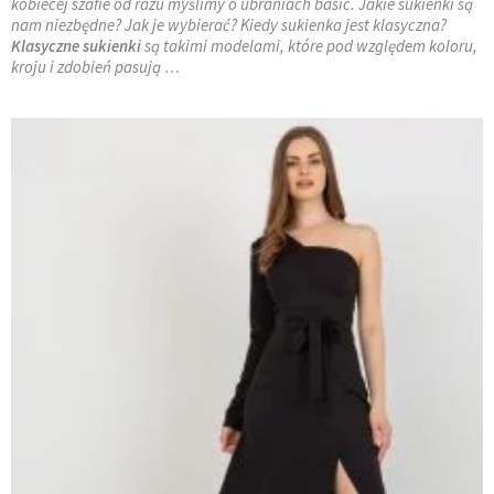
kobiecej szafie od razu myślimy o ubraniach basic. Jakie sukienki są
nam niezbędne? Jak je wybierać? Kiedy sukienka jest klasyczna?
Klasyczne sukienki
są takimi modelami, które pod względem koloru,
kroju i zdobień pasują …