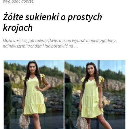
wyglądać dobrze.
Żółte sukienki o prostych
krojach
Możliwości są jak zawsze dwie: można wybrać modele zgodne z
najnowszymi trendami lub postawić na …