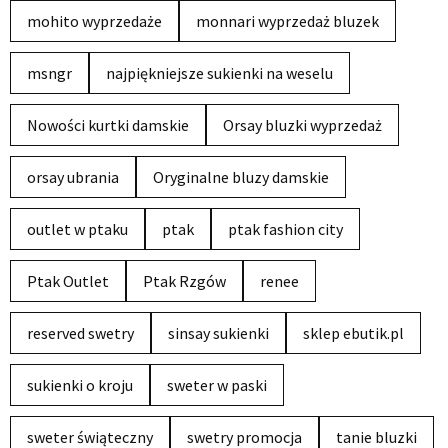
mohito wyprzedaże
monnari wyprzedaż bluzek
msngr
najpiękniejsze sukienki na weselu
Nowości kurtki damskie
Orsay bluzki wyprzedaż
orsay ubrania
Oryginalne bluzy damskie
outlet w ptaku
ptak
ptak fashion city
Ptak Outlet
Ptak Rzgów
renee
reserved swetry
sinsay sukienki
sklep ebutik.pl
sukienki o kroju
sweter w paski
sweter świąteczny
swetry promocja
tanie bluzki