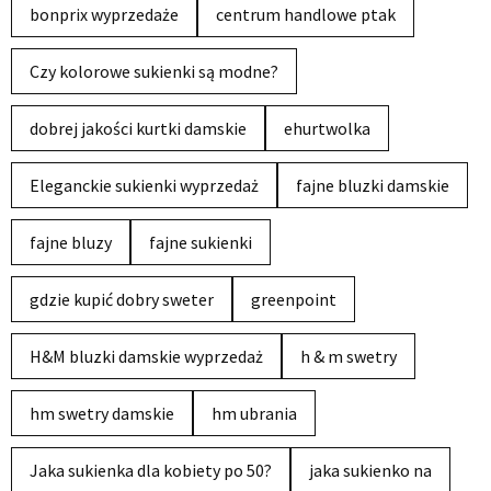
bonprix wyprzedaże
centrum handlowe ptak
Czy kolorowe sukienki są modne?
dobrej jakości kurtki damskie
ehurtwolka
Eleganckie sukienki wyprzedaż
fajne bluzki damskie
fajne bluzy
fajne sukienki
gdzie kupić dobry sweter
greenpoint
H&M bluzki damskie wyprzedaż
h & m swetry
hm swetry damskie
hm ubrania
Jaka sukienka dla kobiety po 50?
jaka sukienko na