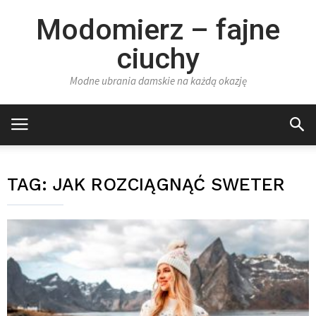
Modomierz – fajne
ciuchy
Modne ubrania damskie na każdą okazję
TAG:
JAK ROZCIĄGNĄĆ SWETER