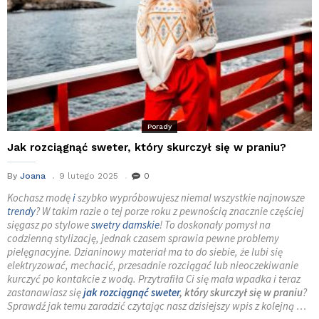
Porady
Jak rozciągnąć sweter, który skurczył się w praniu?
By
Joana
9 lutego 2025
0
Kochasz modę
i
szybko wypróbowujesz niemal wszystkie najnowsze
trendy
? W takim razie o tej porze roku z pewnością znacznie częściej
sięgasz po stylowe
swetry damskie
! To doskonały pomysł na
codzienną stylizację, jednak czasem sprawia pewne problemy
pielęgnacyjne. Dzianinowy materiał ma to do siebie, że lubi się
elektryzować, mechacić, przesadnie rozciągać lub nieoczekiwanie
kurczyć po kontakcie z wodą. Przytrafiła Ci się mała wpadka i teraz
zastanawiasz się
jak rozciągnąć sweter
, który skurczył się w praniu
?
Sprawdź jak temu zaradzić czytając nasz dzisiejszy wpis z kolejną …