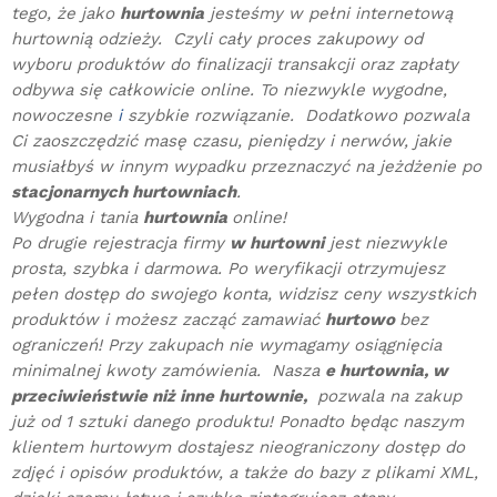
tego, że jako
hurtownia
jesteśmy w pełni internetową
hurtownią odzieży. Czyli cały proces zakupowy od
wyboru produktów do finalizacji transakcji oraz zapłaty
odbywa się całkowicie online. To niezwykle wygodne,
nowoczesne
i
szybkie rozwiązanie. Dodatkowo pozwala
Ci zaoszczędzić masę czasu, pieniędzy i nerwów, jakie
musiałbyś w innym wypadku przeznaczyć na jeżdżenie po
stacjonarnych hurtowniach
.
Wygodna i tania
hurtownia
online!
Po drugie rejestracja firmy
w hurtowni
jest niezwykle
prosta, szybka i darmowa. Po weryfikacji otrzymujesz
pełen dostęp do swojego konta, widzisz ceny wszystkich
produktów i możesz zacząć zamawiać
hurtowo
bez
ograniczeń! Przy zakupach nie wymagamy osiągnięcia
minimalnej kwoty zamówienia. Nasza
e hurtownia, w
przeciwieństwie niż inne hurtownie,
pozwala na zakup
już od 1 sztuki danego produktu! Ponadto będąc naszym
klientem hurtowym dostajesz nieograniczony dostęp do
zdjęć i opisów produktów, a także do bazy z plikami XML,