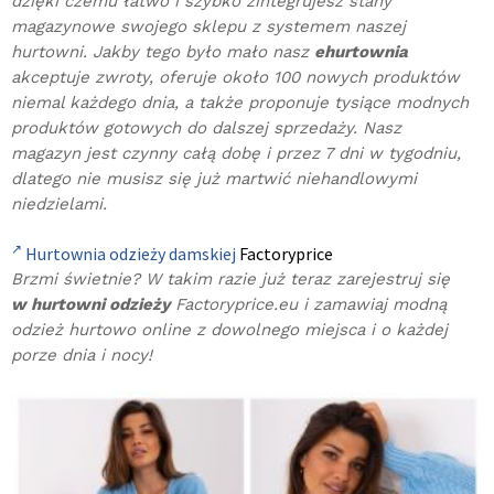
dzięki czemu łatwo i szybko zintegrujesz stany
magazynowe swojego sklepu z systemem naszej
hurtowni. Jakby tego było mało nasz
ehurtownia
akceptuje zwroty, oferuje około 100 nowych produktów
niemal każdego dnia, a także proponuje tysiące modnych
produktów gotowych do dalszej sprzedaży. Nasz
magazyn jest czynny całą dobę i przez 7 dni w tygodniu,
dlatego nie musisz się już martwić niehandlowymi
niedzielami.
Hurtownia odzieży damskiej
Factoryprice
Brzmi świetnie? W takim razie już teraz zarejestruj się
w hurtowni odzieży
Factoryprice.eu i zamawiaj modną
odzież hurtowo online z dowolnego miejsca i o każdej
porze dnia i nocy!