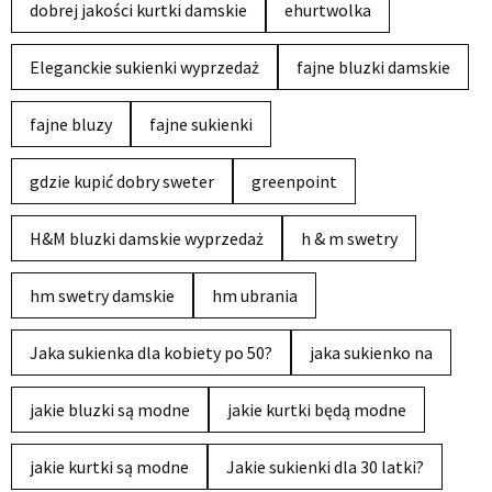
dobrej jakości kurtki damskie
ehurtwolka
Eleganckie sukienki wyprzedaż
fajne bluzki damskie
fajne bluzy
fajne sukienki
gdzie kupić dobry sweter
greenpoint
H&M bluzki damskie wyprzedaż
h & m swetry
hm swetry damskie
hm ubrania
Jaka sukienka dla kobiety po 50?
jaka sukienko na
jakie bluzki są modne
jakie kurtki będą modne
jakie kurtki są modne
Jakie sukienki dla 30 latki?