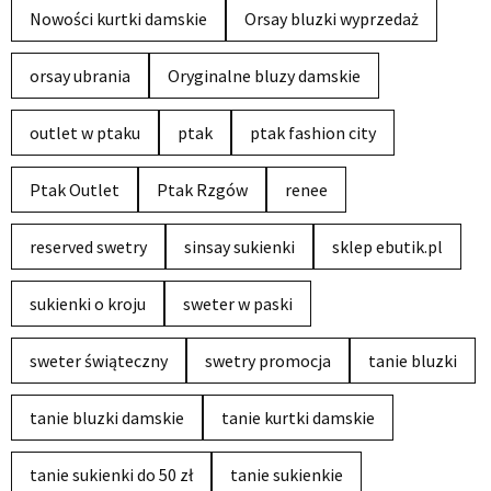
Nowości kurtki damskie
Orsay bluzki wyprzedaż
orsay ubrania
Oryginalne bluzy damskie
outlet w ptaku
ptak
ptak fashion city
Ptak Outlet
Ptak Rzgów
renee
reserved swetry
sinsay sukienki
sklep ebutik.pl
sukienki o kroju
sweter w paski
sweter świąteczny
swetry promocja
tanie bluzki
tanie bluzki damskie
tanie kurtki damskie
tanie sukienki do 50 zł
tanie sukienkie