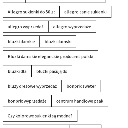
Allegro sukienki do 50 zł
allegro tanie sukienki
allegro wyprzedaż
allegro wyprzedaże
bluzki damkie
bluzki damski
Bluzki damskie eleganckie producent polski
bluzki dla
bluzki pasują do
bluzy dresowe wyprzedaż
bonprix sweter
bonprix wyprzedaże
centrum handlowe ptak
Czy kolorowe sukienki są modne?