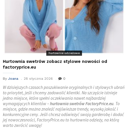
hurtownie odzieżowe
Hurtownia swetrów zobacz stylowe nowości od
factoryprice.eu
By
Joana
28 stycznia 2026
0
W dzisiejszych czasach poszukiwanie oryginalnych i stylowych ubrań
to priorytet, jeśli chcemy zadowolić klientki. Na szczęście istnieje
jedno miejsce, które spełni oczekiwania nawet najbardziej
wymagających klientów –
hurtownia swetrów
FactoryPrice.eu
. To
miejsce, gdzie można znaleźć najświeższe trendy, wysoką jakość i
konkurencyjne ceny. Jeśli chcesz odświeżyć swoją garderobę i dodać
jej nowoczesności, FactoryPrice.eu to
hurtownia odzieży
, na którą
warto zwrócić uwagę!