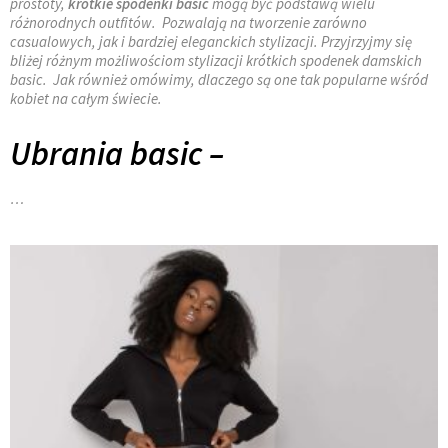
prostoty,
krótkie spodenki basic
mogą być podstawą wielu
różnorodnych outfitów. Pozwalają na tworzenie zarówno
casualowych, jak i bardziej eleganckich stylizacji. Przyjrzyjmy się
bliżej różnym możliwościom stylizacji krótkich spodenek damskich
basic. Jak również omówimy, dlaczego są one tak popularne wśród
kobiet na całym świecie.
Ubrania basic –
…