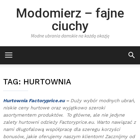
Modomierz – fajne
ciuchy
Modne ubrania damskie na każdą okazję
TAG:
HURTOWNIA
Hurtownia Factoryprice.eu
–
Duży wybór modnych ubrań,
niskie ceny hurtowe oraz wyjątkowo szeroki
asortymentem produktów. To główne, ale nie jedyne
zalety hurtowni odzieży Factoryprice.eu. Warto nawiązać z
nami długofalową współpracę dla szeregu korzyści
bonusów, jakie oferujemy naszym klientom! Zacznijmy od