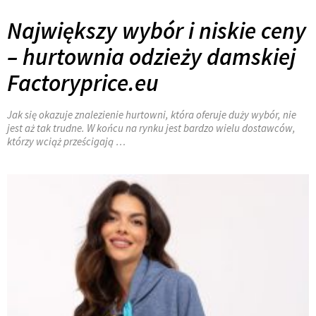
Największy wybór i niskie ceny
– hurtownia odzieży damskiej
Factoryprice.eu
Jak się okazuje znalezienie hurtowni, która oferuje duży wybór, nie
jest aż tak trudne. W końcu na rynku jest bardzo wielu dostawców,
którzy wciąż prześcigają
…