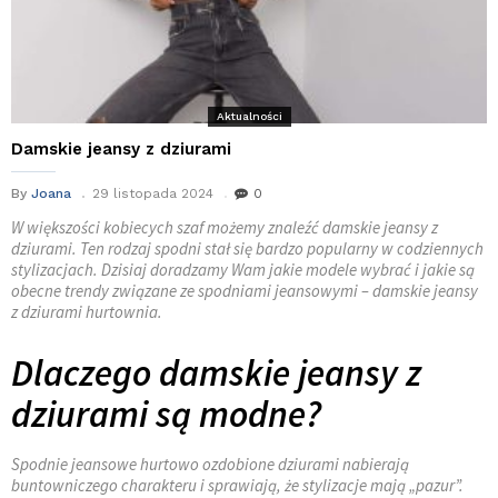
Aktualności
Damskie jeansy z dziurami
By
Joana
29 listopada 2024
0
W większości kobiecych szaf możemy znaleźć damskie jeansy z
dziurami. Ten rodzaj spodni stał się bardzo popularny w codziennych
stylizacjach. Dzisiaj doradzamy Wam jakie modele
wybrać i jakie są
obecne trendy związane ze spodniami jeansowymi – damskie jeansy
z dziurami hurtownia.
Dlaczego damskie jeansy z
dziurami są modne?
Spodnie jeansowe hurtowo ozdobione dziurami nabierają
buntowniczego charakteru i sprawiają, że stylizacje mają „pazur”.