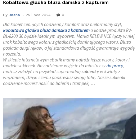
Kobaltowa gładka bluza damska z kapturem
By
Joana
25 lipca 2024
0
Dla kobiet ceniących codzienny komfort oraz nieformalny styl,
kobaltowa gładka bluza damska z kapturem
o kodzie produktu RV-
BL-8200.36 będzie idealnym wyborem. Marka RELEVANCE łączy w niej
urok kobaltowego koloru z gładkością dominującego wzoru. Bluza
posiada długi rękaw, a jej standardowa długość gwarantuje wygodę
noszenia.
W sklepie internetowym eButik mamy najróżniejsze wzory, kolory i
modele sukienek. Na codzienne wyjście do miasta czy
do pracy
,
możesz założyć na przykład supermodną
sukienkę
w kwiaty z
wiązaniem, dzięki czemu podkreślisz swoją talię. Nasze sukienki
codzienne możesz nosić do balerin i trampek, …