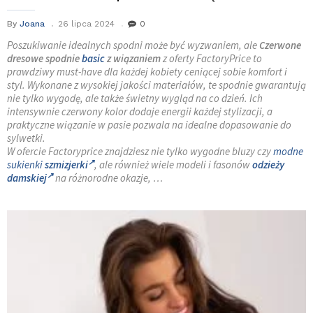
By
Joana
26 lipca 2024
0
Poszukiwanie idealnych spodni może być wyzwaniem, ale
Czerwone
dresowe spodnie
basic
z wiązaniem
z oferty FactoryPrice to
prawdziwy must-have dla każdej kobiety ceniącej sobie komfort i
styl. Wykonane z wysokiej jakości materiałów, te spodnie gwarantują
nie tylko wygodę, ale także świetny wygląd na co dzień. Ich
intensywnie czerwony kolor dodaje energii każdej stylizacji, a
praktyczne wiązanie w pasie pozwala na idealne dopasowanie do
sylwetki.
W ofercie Factoryprice znajdziesz nie tylko wygodne bluzy czy
modne
sukienki
szmizjerki
, ale również wiele modeli i fasonów
odzieży
damskiej
na różnorodne okazje, …