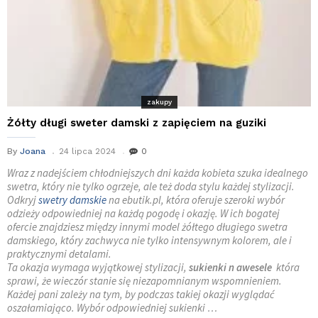
zakupy
Żółty długi sweter damski z zapięciem na guziki
By
Joana
24 lipca 2024
0
Wraz z nadejściem chłodniejszych dni każda kobieta szuka idealnego
swetra, który nie tylko ogrzeje, ale też doda stylu każdej stylizacji.
Odkryj
swetry damskie
na ebutik.pl, która oferuje szeroki wybór
odzieży odpowiedniej na każdą pogodę i okazję. W ich bogatej
ofercie znajdziesz między innymi model żółtego długiego swetra
damskiego, który zachwyca nie tylko intensywnym kolorem, ale i
praktycznymi detalami.
Ta okazja wymaga wyjątkowej stylizacji,
sukienki n awesele
która
sprawi, że wieczór stanie się niezapomnianym wspomnieniem.
Każdej pani zależy na tym, by podczas takiej okazji wyglądać
oszałamiająco. Wybór odpowiedniej sukienki …