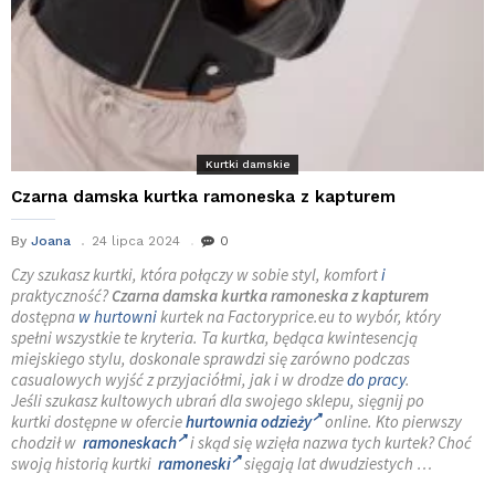
Kurtki damskie
Czarna damska kurtka ramoneska z kapturem
By
Joana
24 lipca 2024
0
Czy szukasz kurtki, która połączy w sobie styl, komfort
i
praktyczność?
Czarna damska kurtka ramoneska z kapturem
dostępna
w hurtowni
kurtek na Factoryprice.eu to wybór, który
spełni wszystkie te kryteria. Ta kurtka, będąca kwintesencją
miejskiego stylu, doskonale sprawdzi się zarówno podczas
casualowych wyjść z przyjaciółmi, jak i w drodze
do pracy
.
Jeśli szukasz kultowych ubrań dla swojego sklepu, sięgnij po
kurtki dostępne w ofercie
hurtownia odzieży
online. Kto pierwszy
chodził w
ramoneskach
i skąd się wzięła nazwa tych kurtek? Choć
swoją historią kurtki
ramoneski
sięgają lat dwudziestych …