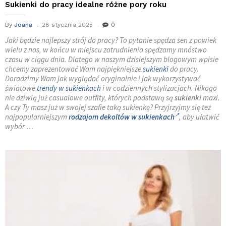
Sukienki do pracy idealne różne pory roku
By
Joana
28 stycznia 2025
0
Jaki będzie najlepszy strój do pracy? To pytanie spędza sen z powiek
wielu z nas, w końcu w miejscu zatrudnienia spędzamy mnóstwo
czasu w ciągu dnia. Dlatego w naszym dzisiejszym blogowym wpisie
chcemy zaprezentować Wam najpiękniejsze
sukienki
do pracy.
Doradzimy Wam jak wyglądać oryginalnie i jak wykorzystywać
światowe
trendy w sukienkach
i w codziennych stylizacjach. Nikogo
nie dziwią już casualowe outfity, których podstawą są
sukienki
maxi.
A czy Ty masz już w swojej szafie taką sukienkę? Przyjrzyjmy się też
najpopularniejszym
rodzajom dekoltów w sukienkach
, aby ułatwić
wybór …