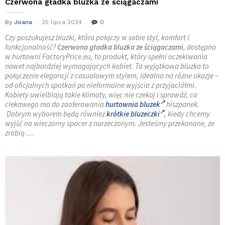
Czerwona gładka bluzka ze ściągaczami
By
Joana
25 lipca 2024
0
Czy poszukujesz bluzki, która połączy w sobie styl, komfort i
funkcjonalność?
Czerwona gładka bluzka ze ściągaczami
, dostępna
w hurtowni FactoryPrice.eu, to produkt, który spełni oczekiwania
nawet najbardziej wymagających kobiet. Ta wyjątkowa bluzka to
połączenie elegancji z casualowym stylem, idealna na różne okazje –
od oficjalnych spotkań po nieformalne wyjścia z przyjaciółmi.
Kobiety uwielbiają takie klimaty, więc nie czekaj i sprawdź, co
ciekawego ma do zaoferowania
hurtownia bluzek
hiszpanek.
Dobrym wyborem będą również
krótkie bluzeczki
, kiedy chcemy
wyjść na wieczorny spacer z narzeczonym. Jesteśmy przekonane, że
zrobią …