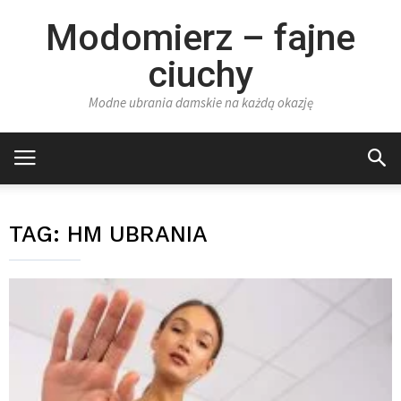
Modomierz – fajne
ciuchy
Modne ubrania damskie na każdą okazję
TAG:
HM UBRANIA