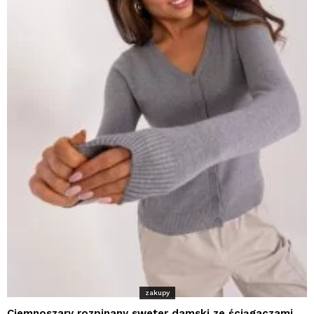
zakupy
Ciemnoszary rozpinany sweter damski ze ściągaczami