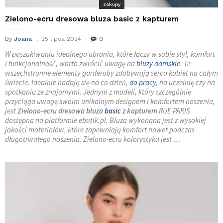
zakupy
Zielono-ecru dresowa bluza basic z kapturem
By
Joana
25 lipca 2024
0
W poszukiwaniu idealnego ubrania, które łączy w sobie styl, komfort
i funkcjonalność, warto zwrócić uwagę na
bluzy damskie
. Te
wszechstronne elementy garderoby zdobywają serca kobiet na całym
świecie. Idealnie nadają się na co dzień,
do pracy
, na uczelnię czy na
spotkania ze znajomymi. Jednym z modeli, który szczególnie
przyciąga uwagę swoim unikalnym designem i komfortem noszenia,
jest
Zielono-ecru dresowa bluza
basic
z kapturem
RUE PARIS
dostępna na platformie ebutik.pl. Bluza wykonana jest z wysokiej
jakości materiałów, które zapewniają komfort nawet podczas
długotrwałego noszenia. Zielono-ecru kolorystyka jest …