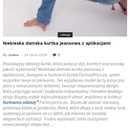
zakupy
Niebieska damska kurtka jeansowa z aplikacjami
By
Joana
24 lipca 2024
0
Poszukujesz idealnej kurtki, która połączy styl, komfort oraz wysoką
jakość wykonania? Niebieska damska kurtka jeansowa z
aplikacjami, dostępna w hurtownii kurtek FactoryPrice.eu, spełni
wszystkie twoje oczekiwania. Ten wyjątkowy model łączy klasyczny
jeans z nowoczesnymi detalami, tworząc niepowtarzalny design,
który przyciąga wzrok i podkreśla indywidualny charakter każdego
stroju.Bogaty wybór najmodniejszych ubrań znajdziesz w kolekcji
hurtownia odzieży
Factoryprice.eu. Bluzeczki damski stanowią
podstawę kobiecej garderoby. Panie, które dbają o swój modny look,
wybierają je zarówno na co dzień, jak również do bardziej
eleganckich stylizacji. Trudno wyobrazić sobie asortyment
nowoczesnego sklepu bez …