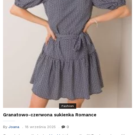
Fashion
Granatowo-czerwona sukienka Romance
By
Joana
18 września 2025
0