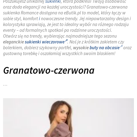
Poszukujesz unikalnej
sukienki
, która podkreśli Twoją osobowość
oraz doda elegancji na każdej uroczystości? Granatowo-czerwona
sukienka Romance dostępna na eButik.pl to model, który łączy w
sobie styl, komfort
i
nowoczesne trendy. Jej niepowtarzalny design i
kolorystyka sprawiają, że jest to idealny wybór na różnego rodzaju
eventy – od formalnych spotkań po rodzinne uroczystości.
Otwórz się na trendy, wybierając najmodniejsze tego sezonu
eleganckie
sukienki wieczorowe
. Noś je z krótkim żakietem czy
bolerkiem, dobierz szykowny portfel,
wysokie
buty na obcasie
oraz
gustowną torebkę i oszałamiaj wszystkich swoim blaskiem!
Granatowo-czerwona
…