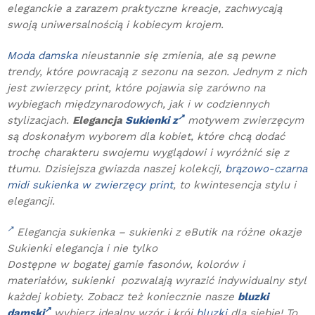
eleganckie a zarazem praktyczne kreacje, zachwycają
swoją uniwersalnością i kobiecym krojem.
Moda damska
nieustannie się zmienia, ale są pewne
trendy, które powracają z sezonu na sezon. Jednym z nich
jest zwierzęcy print, które pojawia się zarówno na
wybiegach międzynarodowych, jak i w codziennych
stylizacjach.
Elegancja
Sukienki z
motywem zwierzęcym
są doskonałym wyborem dla kobiet, które chcą dodać
trochę charakteru swojemu wyglądowi i wyróżnić się z
tłumu. Dzisiejsza gwiazda naszej kolekcji,
brązowo-czarna
midi sukienka w zwierzęcy print
, to kwintesencja stylu i
elegancji.
Elegancja sukienka – sukienki z eButik na różne okazje
Sukienki elegancja i nie tylko
Dostępne w bogatej gamie fasonów, kolorów i
materiałów, sukienki pozwalają wyrazić indywidualny styl
każdej kobiety. Zobacz też koniecznie nasze
bluzki
damski
wybierz idealny wzór i krój
bluzki
dla siebie! To