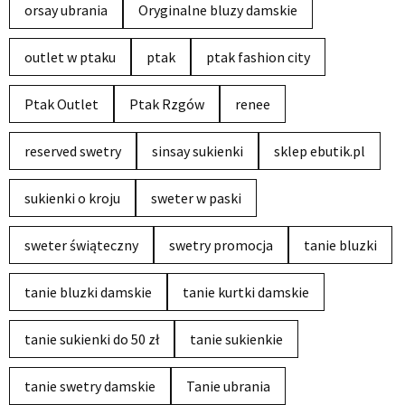
orsay ubrania
Oryginalne bluzy damskie
outlet w ptaku
ptak
ptak fashion city
Ptak Outlet
Ptak Rzgów
renee
reserved swetry
sinsay sukienki
sklep ebutik.pl
sukienki o kroju
sweter w paski
sweter świąteczny
swetry promocja
tanie bluzki
tanie bluzki damskie
tanie kurtki damskie
tanie sukienki do 50 zł
tanie sukienkie
tanie swetry damskie
Tanie ubrania