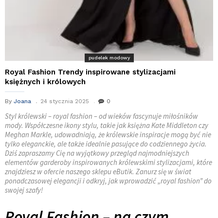
pudelek modowy
Royal Fashion Trendy inspirowane stylizacjami
księżnych i królowych
By
Joana
24 stycznia 2025
0
Styl królewski – royal fashion – od wieków fascynuje miłośników
mody. Współczesne ikony stylu, takie jak księżna Kate Middleton czy
Meghan Markle, udowadniają, że królewskie inspiracje mogą być nie
tylko eleganckie, ale także idealnie pasujące do codziennego życia.
Dziś zapraszamy Cię na wyjątkowy przegląd najmodniejszych
elementów garderoby inspirowanych królewskimi stylizacjami, które
znajdziesz w ofercie naszego sklepu eButik. Zanurz się w świat
ponadczasowej elegancji i odkryj, jak wprowadzić „royal fashion” do
swojej szafy!
Royal Fashion – na czym