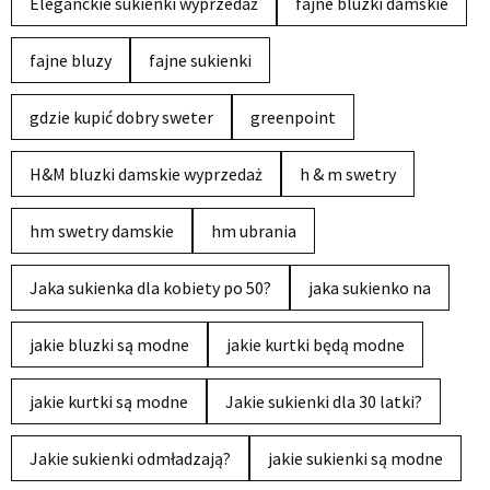
Eleganckie sukienki wyprzedaż
fajne bluzki damskie
fajne bluzy
fajne sukienki
gdzie kupić dobry sweter
greenpoint
H&M bluzki damskie wyprzedaż
h & m swetry
hm swetry damskie
hm ubrania
Jaka sukienka dla kobiety po 50?
jaka sukienko na
jakie bluzki są modne
jakie kurtki będą modne
jakie kurtki są modne
Jakie sukienki dla 30 latki?
Jakie sukienki odmładzają?
jakie sukienki są modne