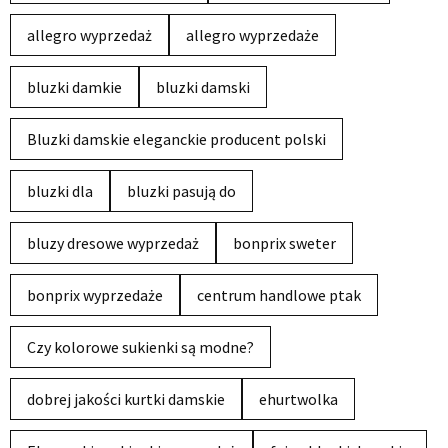
allegro wyprzedaż
allegro wyprzedaże
bluzki damkie
bluzki damski
Bluzki damskie eleganckie producent polski
bluzki dla
bluzki pasują do
bluzy dresowe wyprzedaż
bonprix sweter
bonprix wyprzedaże
centrum handlowe ptak
Czy kolorowe sukienki są modne?
dobrej jakości kurtki damskie
ehurtwolka