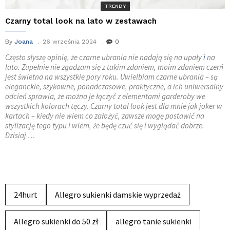
TRENDY
Czarny total look na lato w zestawach
By
Joana
26 września 2024
0
Często słyszę opinię, że czarne ubrania nie nadają się na upały
i
na
lato. Zupełnie nie zgadzam się z takim zdaniem, moim zdaniem czerń
jest świetna na wszystkie pory roku. Uwielbiam czarne ubrania – są
eleganckie, szykowne, ponadczasowe, praktyczne, a ich uniwersalny
odcień sprawia, że można je łączyć z elementami garderoby we
wszystkich kolorach tęczy. Czarny total look jest dla mnie jak joker w
kartach – kiedy nie wiem co założyć, zawsze mogę postawić na
stylizację tego typu i wiem, że będę czuć się i wyglądać dobrze.
Dzisiaj …
24hurt
Allegro sukienki damskie wyprzedaż
Allegro sukienki do 50 zł
allegro tanie sukienki