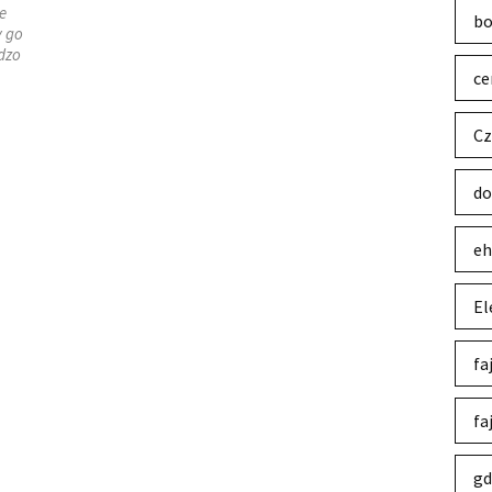
e
bo
y go
dzo
ce
Cz
do
eh
El
fa
fa
gd