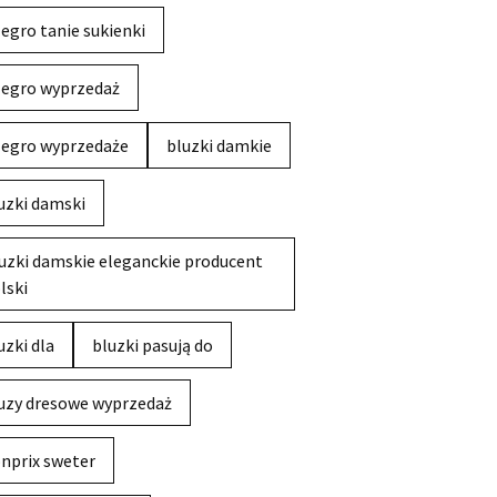
legro tanie sukienki
legro wyprzedaż
legro wyprzedaże
bluzki damkie
uzki damski
uzki damskie eleganckie producent
lski
uzki dla
bluzki pasują do
uzy dresowe wyprzedaż
nprix sweter