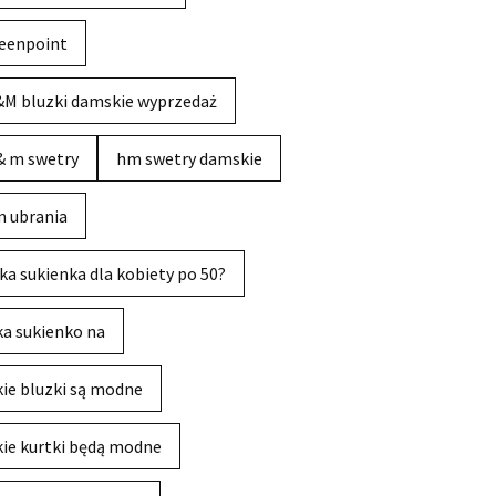
eenpoint
M bluzki damskie wyprzedaż
& m swetry
hm swetry damskie
 ubrania
ka sukienka dla kobiety po 50?
ka sukienko na
kie bluzki są modne
kie kurtki będą modne