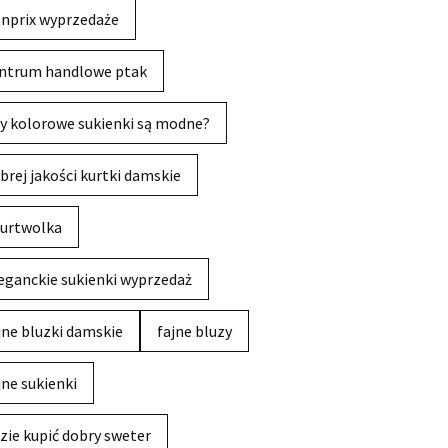
nprix wyprzedaże
ntrum handlowe ptak
y kolorowe sukienki są modne?
brej jakości kurtki damskie
urtwolka
eganckie sukienki wyprzedaż
jne bluzki damskie
fajne bluzy
jne sukienki
zie kupić dobry sweter