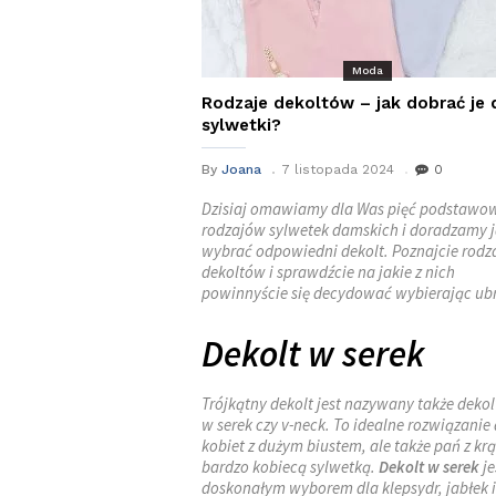
Moda
Rodzaje dekoltów – jak dobrać je 
sylwetki?
By
Joana
7 listopada 2024
0
Dzisiaj omawiamy dla Was pięć podstawo
rodzajów sylwetek damskich i doradzamy 
wybrać odpowiedni dekolt. Poznajcie rodz
dekoltów i sprawdźcie na jakie z nich
powinnyście się decydować wybierając ub
Dekolt w serek
Trójkątny dekolt jest nazywany także deko
w serek czy v-neck. To idealne rozwiązanie 
kobiet z dużym biustem, ale także pań z krą
bardzo kobiecą sylwetką.
Dekolt w serek
je
doskonałym wyborem dla klepsydr, jabłek i