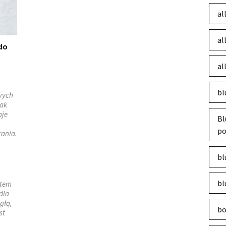
al
al
do
al
bl
wych
jak
aje
Bl
po
rania.
bl
bl
ltem
dla
głą,
bo
st