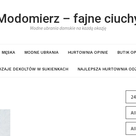
Modomierz – fajne ciuch
Modne ubrania damskie na każdą okazję
 MĘSKA
MODNE UBRANIA
HURTOWNIA OPINIE
BUTIK O
DZAJE DEKOLTÓW W SUKIENKACH
NAJLEPSZA HURTOWNIA ODZ
24
Al
Al