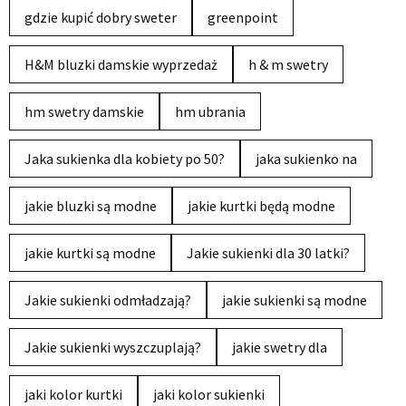
gdzie kupić dobry sweter
greenpoint
H&M bluzki damskie wyprzedaż
h & m swetry
hm swetry damskie
hm ubrania
Jaka sukienka dla kobiety po 50?
jaka sukienko na
jakie bluzki są modne
jakie kurtki będą modne
jakie kurtki są modne
Jakie sukienki dla 30 latki?
Jakie sukienki odmładzają?
jakie sukienki są modne
Jakie sukienki wyszczuplają?
jakie swetry dla
jaki kolor kurtki
jaki kolor sukienki