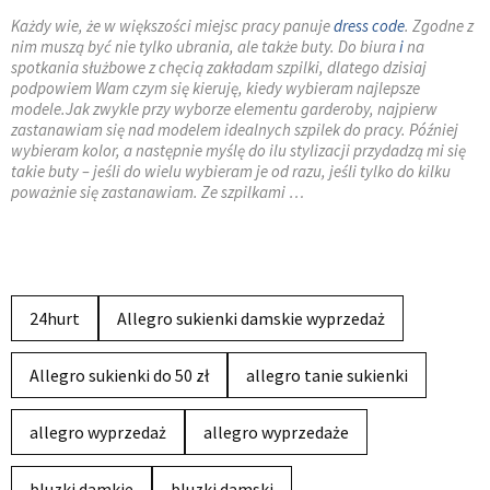
Każdy wie, że w większości miejsc pracy panuje
dress code
. Zgodne z
nim muszą być nie tylko ubrania, ale także buty. Do biura
i
na
spotkania służbowe z chęcią zakładam szpilki, dlatego dzisiaj
podpowiem Wam czym się kieruję, kiedy wybieram najlepsze
modele.Jak zwykle przy wyborze elementu garderoby, najpierw
zastanawiam się nad modelem idealnych szpilek do pracy. Później
wybieram kolor, a następnie myślę do ilu stylizacji przydadzą mi się
takie buty – jeśli do wielu wybieram je od razu, jeśli tylko do kilku
poważnie się zastanawiam. Ze szpilkami …
24hurt
Allegro sukienki damskie wyprzedaż
Allegro sukienki do 50 zł
allegro tanie sukienki
allegro wyprzedaż
allegro wyprzedaże
bluzki damkie
bluzki damski