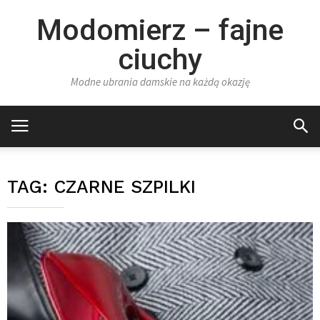
Modomierz – fajne
ciuchy
Modne ubrania damskie na każdą okazję
TAG:
CZARNE SZPILKI