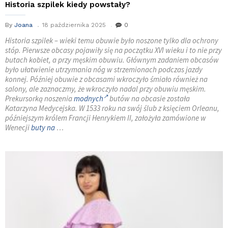
Historia szpilek kiedy powstały?
By
Joana
18 października 2025
0
Historia szpilek – wieki temu obuwie było noszone tylko dla ochrony
stóp. Pierwsze obcasy pojawiły się na początku XVI wieku i to nie przy
butach kobiet, a przy męskim obuwiu. Głównym zadaniem obcasów
było ułatwienie utrzymania nóg w strzemionach podczas jazdy
konnej. Później obuwie z obcasami wkroczyło śmiało również na
salony, ale zaznaczmy, że wkroczyło nadal przy obuwiu męskim.
Prekursorką noszenia
modnych
butów na obcasie została
Katarzyna Medycejska. W 1533 roku na swój ślub z księciem Orleanu,
późniejszym królem Francji Henrykiem II, założyła zamówione w
Wenecji
buty na
…