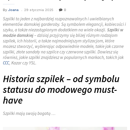
By
Joana
29 stycznia 2025
0
Szpilki to jeden z najbardziej rozpoznawalnych i uwielbianych
elementów damskiej garderoby. Są symbolem elegancji, kobiecości i
szyku, a także niezastąpionym dodatkiem na wiele okazji.
Szpilki w
modzie damskiej
– dzisiaj przyjrzymy się bliżej różnym rodzajom
szpilek, ich historii, a także najmodniejszym stylizacjom, które
możesz stworzyć, wybierając odpowiednie modele, takie jak czarne
szpilki, złote sandały na szpilce czy czerwone szpilki. Dowiesz się
również, jakie szpilki znajdziesz w popularnych markach, takich jak
CCC
, Kazar czy YSL.
Historia szpilek – od symbolu
statusu do modowego must-
have
Szpilki mają swoją bogatą …