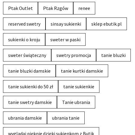
Ptak Outlet
Ptak Rzgów
renee
reserved swetry
sinsay sukienki
sklep ebutik.pl
sukienki o kroju
sweter w paski
sweter świąteczny
swetry promocja
tanie bluzki
tanie bluzki damskie
tanie kurtki damskie
tanie sukienki do 50 zł
tanie sukienkie
tanie swetry damskie
Tanie ubrania
ubrania damskie
ubrania tanie
wyglądaj pięknie dzięki sukienkom z Butik