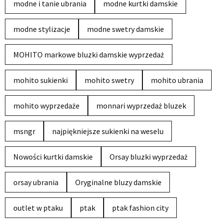
modne i tanie ubrania
modne kurtki damskie
modne stylizacje
modne swetry damskie
MOHITO markowe bluzki damskie wyprzedaż
mohito sukienki
mohito swetry
mohito ubrania
mohito wyprzedaże
monnari wyprzedaż bluzek
msngr
najpiękniejsze sukienki na weselu
Nowości kurtki damskie
Orsay bluzki wyprzedaż
orsay ubrania
Oryginalne bluzy damskie
outlet w ptaku
ptak
ptak fashion city