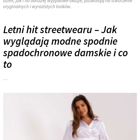
dzień, jak i na bardziej wyjątkowe okazje, pozwalają na stworzenie
oryginalnych i wyrazistych looków.
Letni hit streetwearu – Jak
wyglądają modne spodnie
spadochronowe damskie i co
to
…