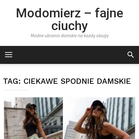
Modomierz – fajne
ciuchy
Modne ubrania damskie na każdą okazję
TAG:
CIEKAWE SPODNIE DAMSKIE