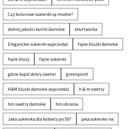
Czy kolorowe sukienki są modne?
dobrej jakości kurtki damskie
ehurtwolka
Eleganckie sukienki wyprzedaż
fajne bluzki damskie
fajne bluzy
fajne sukienki
gdzie kupić dobry sweter
greenpoint
H&M bluzki damskie wyprzedaż
h & m swetry
hm swetry damskie
hm ubrania
Jaka sukienka dla kobiety po 50?
jaka sukienko na