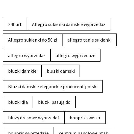
24hurt
Allegro sukienki damskie wyprzedaż
Allegro sukienki do 50 zł
allegro tanie sukienki
allegro wyprzedaż
allegro wyprzedaże
bluzki damkie
bluzki damski
Bluzki damskie eleganckie producent polski
bluzki dla
bluzki pasują do
bluzy dresowe wyprzedaż
bonprix sweter
bonprix wyprzedaże
centrum handlowe ptak