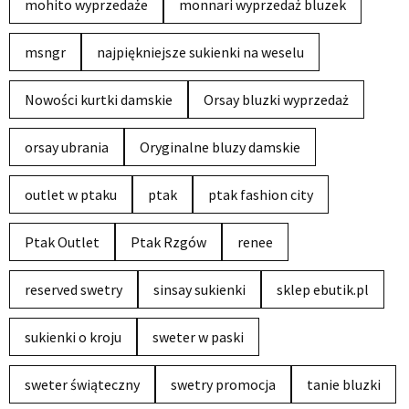
mohito wyprzedaże
monnari wyprzedaż bluzek
msngr
najpiękniejsze sukienki na weselu
Nowości kurtki damskie
Orsay bluzki wyprzedaż
orsay ubrania
Oryginalne bluzy damskie
outlet w ptaku
ptak
ptak fashion city
Ptak Outlet
Ptak Rzgów
renee
reserved swetry
sinsay sukienki
sklep ebutik.pl
sukienki o kroju
sweter w paski
sweter świąteczny
swetry promocja
tanie bluzki