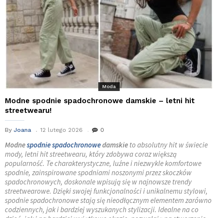
Moda
Modne spodnie spadochronowe damskie – letni hit
streetwearu!
By
Joana
12 lutego 2026
0
Modne
spodnie spadochronowe
damskie
to absolutny hit w świecie
mody, letni hit streetwearu, który zdobywa coraz większą
popularność. Te charakterystyczne, luźne i niezwykle komfortowe
spodnie, zainspirowane spodniami noszonymi przez skoczków
spadochronowych, doskonale wpisują się w najnowsze trendy
streetwearowe. Dzięki swojej funkcjonalności i unikalnemu stylowi,
spodnie spadochronowe stają się nieodłącznym elementem zarówno
codziennych, jak i bardziej wyszukanych stylizacji. Idealne na co