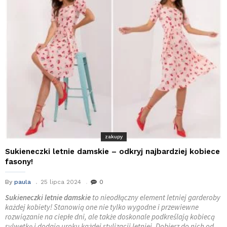
zakupy
Sukieneczki letnie damskie – odkryj najbardziej kobiece
fasony!
By
paula
25 lipca 2024
0
Sukieneczki letnie damskie
to nieodłączny element letniej garderoby
każdej kobiety! Stanowią one nie tylko wygodne i przewiewne
rozwiązanie na ciepłe dni, ale także doskonale podkreślają kobiecą
sylwetkę i dodają uroku każdej stylizacji letniej. Dobierz do nich od