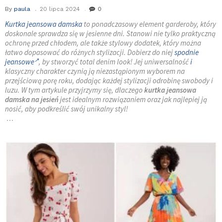
By
paula
20 lipca 2024
0
Kurtka jeansowa damska
to ponadczasowy element garderoby, który
doskonale sprawdza się w jesienne dni. Stanowi nie tylko praktyczną
ochronę przed chłodem, ale także stylowy dodatek, który można
łatwo dopasować do różnych stylizacji. Dobierz do niej
spodnie
jeansowe
, by stworzyć total denim look! Jej uniwersalność
i
klasyczny charakter czynią ją niezastąpionym wyborem na
przejściową porę roku, dodając każdej stylizacji odrobinę swobody i
luzu. W tym artykule przyjrzymy się, dlaczego
kurtka jeansowa
damska na jesień
jest idealnym rozwiązaniem oraz jak najlepiej ją
nosić, aby podkreślić swój unikalny styl!
…