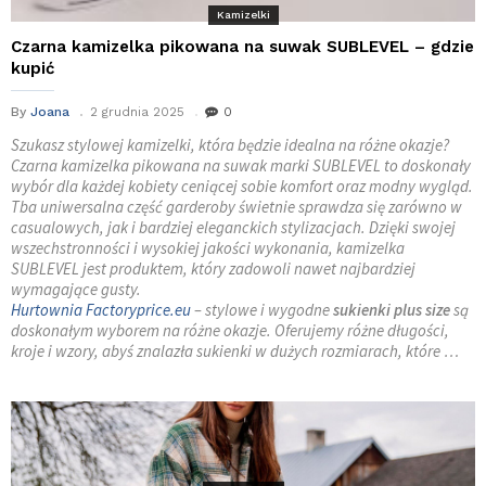
Kamizelki
Czarna kamizelka pikowana na suwak SUBLEVEL – gdzie
kupić
By
Joana
2 grudnia 2025
0
Szukasz stylowej kamizelki, która będzie idealna na różne okazje?
Czarna kamizelka pikowana na suwak marki SUBLEVEL to doskonały
wybór dla każdej kobiety ceniącej sobie komfort oraz modny wygląd.
Tba uniwersalna część garderoby świetnie sprawdza się zarówno w
casualowych, jak i bardziej eleganckich stylizacjach. Dzięki swojej
wszechstronności i wysokiej jakości wykonania, kamizelka
SUBLEVEL jest produktem, który zadowoli nawet najbardziej
wymagające gusty.
Hurtownia Factoryprice.eu
– stylowe i wygodne
sukienki plus size
są
doskonałym wyborem na różne okazje. Oferujemy różne długości,
kroje i wzory, abyś znalazła sukienki w dużych rozmiarach, które …