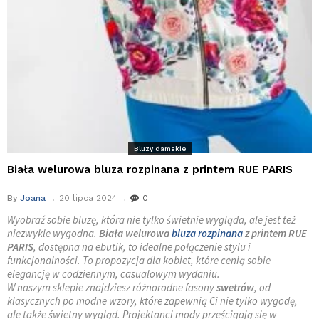
Bluzy damskie
Biała welurowa bluza rozpinana z printem RUE PARIS
By
Joana
20 lipca 2024
0
Wyobraź sobie bluzę, która nie tylko świetnie wygląda, ale jest też
niezwykle wygodna.
Biała welurowa
bluza rozpinana
z printem RUE
PARIS
, dostępna na ebutik, to idealne połączenie stylu i
funkcjonalności. To propozycja dla kobiet, które cenią sobie
elegancję w codziennym, casualowym wydaniu.
W naszym sklepie znajdziesz różnorodne fasony
swetrów
, od
klasycznych po modne wzory, które zapewnią Ci nie tylko wygodę,
ale także świetny wygląd. Projektanci mody prześcigają się w