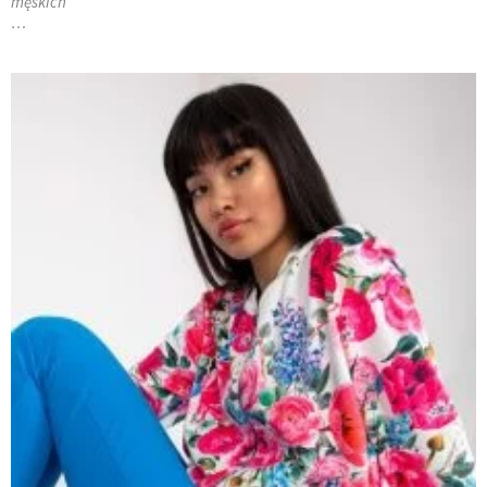
męskich
…