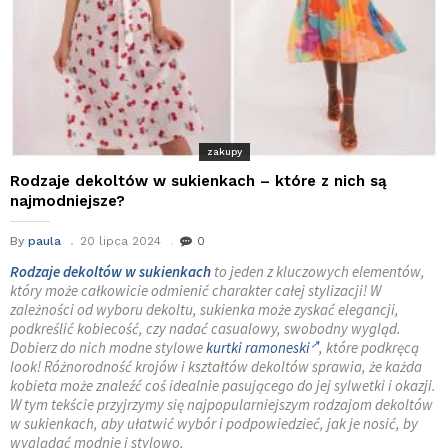
zakupy
Rodzaje dekoltów w sukienkach – które z nich są
najmodniejsze?
By
paula
20 lipca 2024
0
Rodzaje dekoltów w sukienkach
to jeden z kluczowych elementów,
który może całkowicie odmienić charakter całej stylizacji! W
zależności od wyboru dekoltu, sukienka może zyskać elegancji,
podkreślić kobiecość, czy nadać casualowy, swobodny wygląd.
Dobierz do nich modne stylowe
kurtki ramoneski
, które podkręcą
look! Różnorodność krojów i kształtów dekoltów sprawia, że każda
kobieta może znaleźć coś idealnie pasującego do jej sylwetki i okazji.
W tym tekście przyjrzymy się najpopularniejszym rodzajom dekoltów
w sukienkach, aby ułatwić wybór i podpowiedzieć, jak je nosić, by
wyglądać modnie i stylowo.