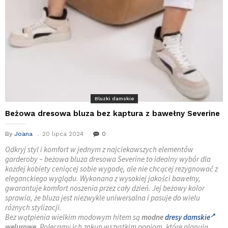
Bluzki damskie
Beżowa dresowa bluza bez kaptura z bawełny Severine
By
Joana
20 lipca 2024
0
Odkryj styl i komfort w jednym z najciekawszych elementów
garderoby – beżowa bluza dresowa Severine to idealny wybór dla
każdej kobiety ceniącej sobie wygodę, ale nie chcącej rezygnować z
eleganckiego wyglądu. Wykonana z wysokiej jakości bawełny,
gwarantuje komfort noszenia przez cały dzień. Jej beżowy kolor
sprawia, że bluza jest niezwykle uniwersalna i pasuje do wielu
różnych stylizacji.
Bez wątpienia wielkim modowym hitem są
modne
dresy damskie
welurowe
. Polecamy ich zakup wszystkim paniom, które planują