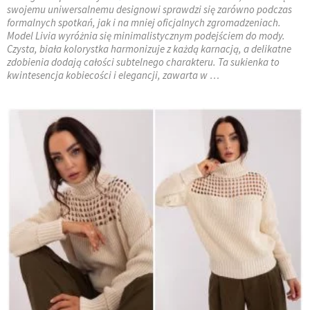
swojemu uniwersalnemu designowi sprawdzi się zarówno podczas
formalnych spotkań, jak i na mniej oficjalnych zgromadzeniach.
Model Livia wyróżnia się minimalistycznym podejściem do mody.
Czysta, biała kolorystka harmonizuje z każdą karnacją, a delikatne
zdobienia dodają całości subtelnego charakteru. Ta sukienka to
kwintesencja kobiecości i elegancji, zawarta w …