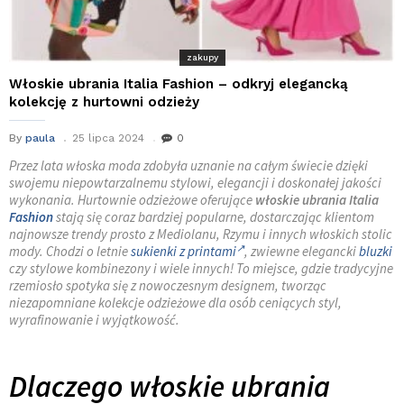
zakupy
Włoskie ubrania Italia Fashion – odkryj elegancką
kolekcję z hurtowni odzieży
By
paula
25 lipca 2024
0
Przez lata włoska moda zdobyła uznanie na całym świecie dzięki
swojemu niepowtarzalnemu stylowi, elegancji i doskonałej jakości
wykonania. Hurtownie odzieżowe oferujące
włoskie ubrania Italia
Fashion
stają się coraz bardziej popularne, dostarczając klientom
najnowsze trendy prosto z Mediolanu, Rzymu i innych włoskich stolic
mody. Chodzi o letnie
sukienki z printami
, zwiewne elegancki
bluzki
czy stylowe kombinezony i wiele innych! To miejsce, gdzie tradycyjne
rzemiosło spotyka się z nowoczesnym designem, tworząc
niezapomniane kolekcje odzieżowe dla osób ceniących styl,
wyrafinowanie i wyjątkowość.
Dlaczego włoskie ubrania