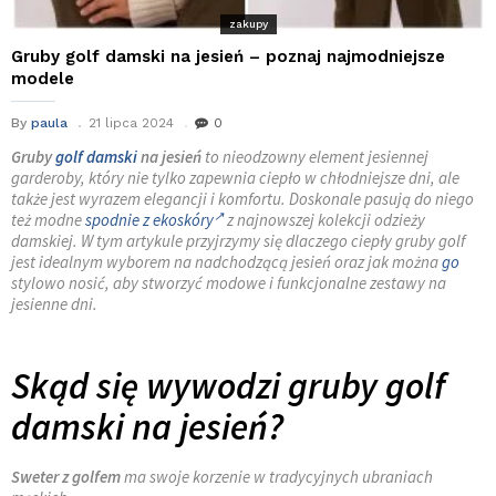
zakupy
Gruby golf damski na jesień – poznaj najmodniejsze
modele
By
paula
21 lipca 2024
0
Gruby
golf damski
na jesień
to nieodzowny element jesiennej
garderoby, który nie tylko zapewnia ciepło w chłodniejsze dni, ale
także jest wyrazem elegancji i komfortu. Doskonale pasują do niego
też modne
spodnie z ekoskóry
z najnowszej kolekcji odzieży
damskiej. W tym artykule przyjrzymy się dlaczego ciepły gruby golf
jest idealnym wyborem na nadchodzącą jesień oraz jak można
go
stylowo nosić, aby stworzyć modowe i funkcjonalne zestawy na
jesienne dni.
Skąd się wywodzi gruby golf
damski na jesień?
Sweter z golfem
ma swoje korzenie w tradycyjnych ubraniach