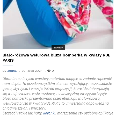
zakupy
Biało-różowa welurowa bluza bomberka w kwiaty RUE
PARIS
By
Joana
20 lipca 2024
0
Ubrania to nie tylko warstwy materiału mające za zadanie zapewnić
nam ciepło. To przede wszystkim element wyrażający nasze osobiste
gusta, styl życia i emocje. Wśród propozycji, które idealnie wpisują
się w najnowsze trendu modowe, na szczególną uwagę zasługuje
bluza bomberka prezentowana przez ebutik.pl. Biało-różowa,
welurowa bluza w kwiaty RUE PARIS to uniwersalna odpowiedź na
chłodniejsze dni i wieczory.
Szczegóły takie jak hafty,
koronki
, marszczenia czy ozdobne aplikacje