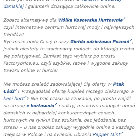
damskiej
i galanterii działająca całkowicie online.
Zobacz alternatywę dla
Wólka Kosowska Hurtownie
czyli internetowe centrum hurtowej mody i największych
trendów!
Być może obiła Ci się o uszy
Giełda odzieżowa Poznań
,
jednak niestety to stacjonarny moloch, do którego trzeba
się pofatygować. Zamiast tego wybierz po prostu
Factoryprice.eu, czyli szybkie, łatwe i wygodne zakupy
towaru online w hurcie!
Nie możesz znaleźć zadowalającej Cię oferty w
Ptak
Łódź
? Przeglądałaś ofertę kupiłeś niczego ciekawego w
kesi hurt
? Nie trać czasu na szukanie, po prostu wejdź
na stronę
e hurtownia
i odkryj mnóstwo modnych ubrań
damskich w najbardziej konkurencyjnych cenach
hurtowych na rynku! Bez szukania, bez jeżdżenia, bez
stresu – u nas zrobisz zakupy wygodnie online z każdego
miejsca w Polsce i na świecie. Ubrania
Pepper Mint