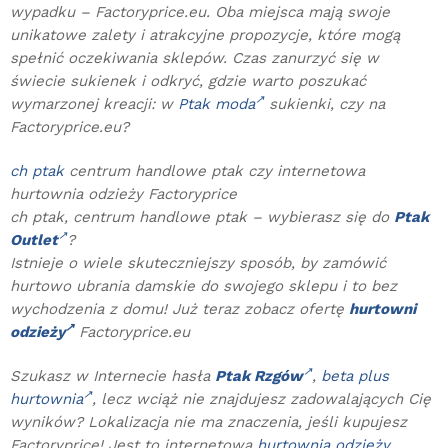
wypadku – Factoryprice.eu. Oba miejsca mają swoje
unikatowe zalety i atrakcyjne propozycje, które mogą
spełnić oczekiwania sklepów. Czas zanurzyć się w
świecie sukienek i odkryć, gdzie warto poszukać
wymarzonej kreacji: w
Ptak moda
sukienki, czy na
Factoryprice.eu?
ch ptak
centrum handlowe ptak czy internetowa
hurtownia odzieży Factoryprice
ch ptak, centrum handlowe ptak – wybierasz się do
Ptak
Outlet
?
Istnieje o wiele skuteczniejszy sposób, by zamówić
hurtowo ubrania damskie do swojego sklepu i to bez
wychodzenia z domu! Już teraz zobacz ofertę
hurtowni
odzieży
Factoryprice.eu
Szukasz w Internecie hasła
Ptak Rzgów
,
beta plus
hurtownia
, lecz wciąż nie znajdujesz zadowalających Cię
wyników? Lokalizacja nie ma znaczenia, jeśli kupujesz
Factoryprice! Jest to internetowa
hurtownia odzieży