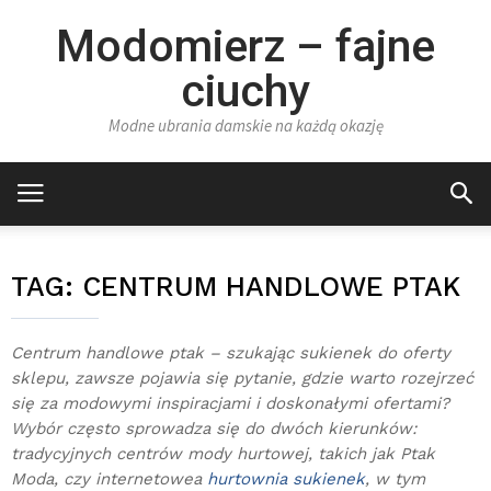
Modomierz – fajne
ciuchy
Modne ubrania damskie na każdą okazję
TAG:
CENTRUM HANDLOWE PTAK
Centrum handlowe ptak – szukając sukienek do oferty
sklepu, zawsze pojawia się pytanie, gdzie warto rozejrzeć
się za modowymi inspiracjami i doskonałymi ofertami?
Wybór często sprowadza się do dwóch kierunków:
tradycyjnych centrów mody hurtowej, takich jak Ptak
Moda, czy internetowea
hurtownia sukienek
, w tym