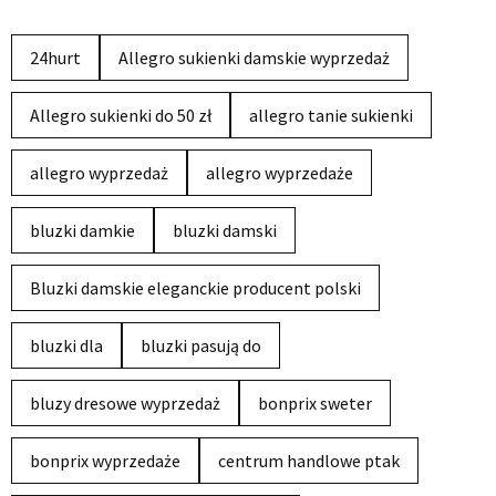
24hurt
Allegro sukienki damskie wyprzedaż
Allegro sukienki do 50 zł
allegro tanie sukienki
allegro wyprzedaż
allegro wyprzedaże
bluzki damkie
bluzki damski
Bluzki damskie eleganckie producent polski
bluzki dla
bluzki pasują do
bluzy dresowe wyprzedaż
bonprix sweter
bonprix wyprzedaże
centrum handlowe ptak