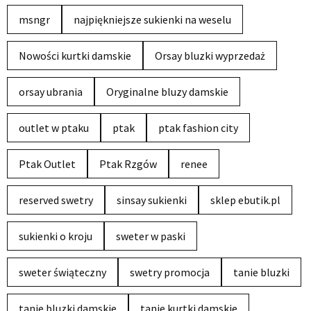
msngr
najpiękniejsze sukienki na weselu
Nowości kurtki damskie
Orsay bluzki wyprzedaż
orsay ubrania
Oryginalne bluzy damskie
outlet w ptaku
ptak
ptak fashion city
Ptak Outlet
Ptak Rzgów
renee
reserved swetry
sinsay sukienki
sklep ebutik.pl
sukienki o kroju
sweter w paski
sweter świąteczny
swetry promocja
tanie bluzki
tanie bluzki damskie
tanie kurtki damskie