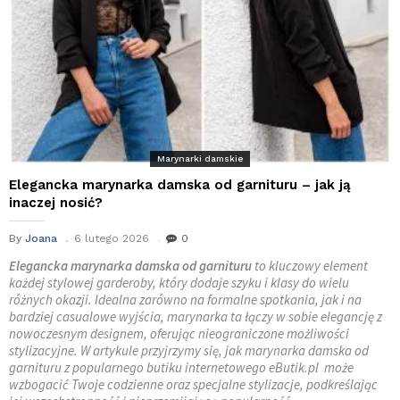
Marynarki damskie
Elegancka marynarka damska od garnituru – jak ją
inaczej nosić?
By
Joana
6 lutego 2026
0
Elegancka marynarka damska od garnituru
to kluczowy element
każdej stylowej garderoby, który dodaje szyku i klasy do wielu
różnych okazji. Idealna zarówno na formalne spotkania, jak i na
bardziej casualowe wyjścia, marynarka ta łączy w sobie elegancję z
nowoczesnym designem, oferując nieograniczone możliwości
stylizacyjne. W artykule przyjrzymy się, jak marynarka damska od
garnituru z popularnego butiku internetowego eButik.pl może
wzbogacić Twoje codzienne oraz specjalne stylizacje, podkreślając