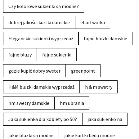
Czy kolorowe sukienki są modne?
dobrej jakości kurtki damskie
ehurtwolka
Eleganckie sukienki wyprzedaż
fajne bluzki damskie
fajne bluzy
fajne sukienki
gdzie kupić dobry sweter
greenpoint
H&M bluzki damskie wyprzedaż
h & m swetry
hm swetry damskie
hm ubrania
Jaka sukienka dla kobiety po 50?
jaka sukienko na
jakie bluzki są modne
jakie kurtki będą modne