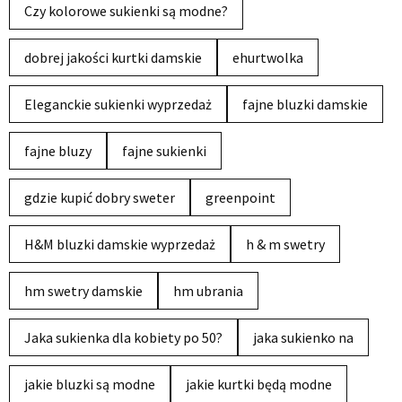
Czy kolorowe sukienki są modne?
dobrej jakości kurtki damskie
ehurtwolka
Eleganckie sukienki wyprzedaż
fajne bluzki damskie
fajne bluzy
fajne sukienki
gdzie kupić dobry sweter
greenpoint
H&M bluzki damskie wyprzedaż
h & m swetry
hm swetry damskie
hm ubrania
Jaka sukienka dla kobiety po 50?
jaka sukienko na
jakie bluzki są modne
jakie kurtki będą modne