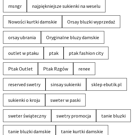
msngr
najpiękniejsze sukienki na weselu
Nowości kurtki damskie
Orsay bluzki wyprzedaż
orsay ubrania
Oryginalne bluzy damskie
outlet w ptaku
ptak
ptak fashion city
Ptak Outlet
Ptak Rzgów
renee
reserved swetry
sinsay sukienki
sklep ebutik.pl
sukienki o kroju
sweter w paski
sweter świąteczny
swetry promocja
tanie bluzki
tanie bluzki damskie
tanie kurtki damskie