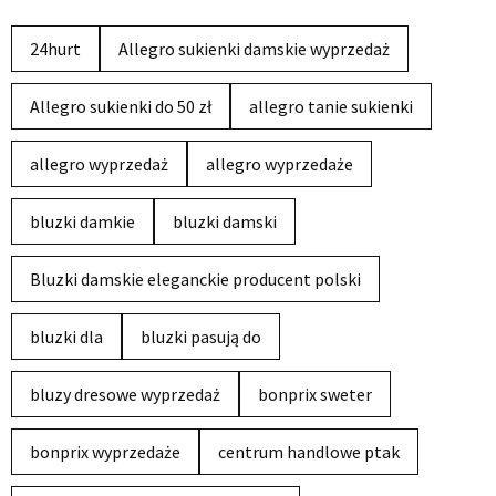
24hurt
Allegro sukienki damskie wyprzedaż
Allegro sukienki do 50 zł
allegro tanie sukienki
allegro wyprzedaż
allegro wyprzedaże
bluzki damkie
bluzki damski
Bluzki damskie eleganckie producent polski
bluzki dla
bluzki pasują do
bluzy dresowe wyprzedaż
bonprix sweter
bonprix wyprzedaże
centrum handlowe ptak