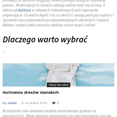
produkty to synonim wygody, nowoczesnego designu i wysokiej
jakości. W dzisiejszych czasach zakupy online stały się normą, a
oferta od
Adidasa
w sklepach internetowych jest naprawdę
imponująca. Co warto kupić i na co zwrócić uwagę podczas wyboru?
Sprawdź nasz przewodnik po najmodniejszych ubraniach i butach
Adidas i zobacz jakie ubrania addidas warto kupić online!
Dlaczego warto wybrać
…
dresy damskie
Hurtownia dresów damskich
By
Joana
6 września 2025
0
W ostatnim roku dresowe modele ubrań bardzo zyskały na
popularności. Wiele sklepów zastanawia się jaka hurtownia dresów