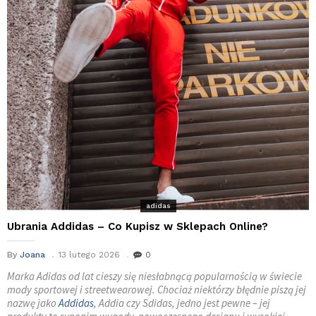
adidas
Ubrania Addidas – Co Kupisz w Sklepach Online?
By
Joana
13 lutego 2026
0
Marka Adidas od lat cieszy się niesłabnącą popularnością w świecie
mody sportowej i streetwearowej. Chociaż niektórzy błędnie piszą jej
nazwę jako
Addidas
, Addia czy Sdidas, jedno jest pewne – jej