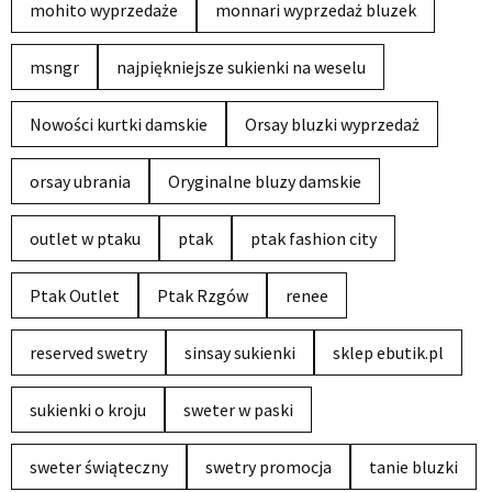
mohito wyprzedaże
monnari wyprzedaż bluzek
msngr
najpiękniejsze sukienki na weselu
Nowości kurtki damskie
Orsay bluzki wyprzedaż
orsay ubrania
Oryginalne bluzy damskie
outlet w ptaku
ptak
ptak fashion city
Ptak Outlet
Ptak Rzgów
renee
reserved swetry
sinsay sukienki
sklep ebutik.pl
sukienki o kroju
sweter w paski
sweter świąteczny
swetry promocja
tanie bluzki