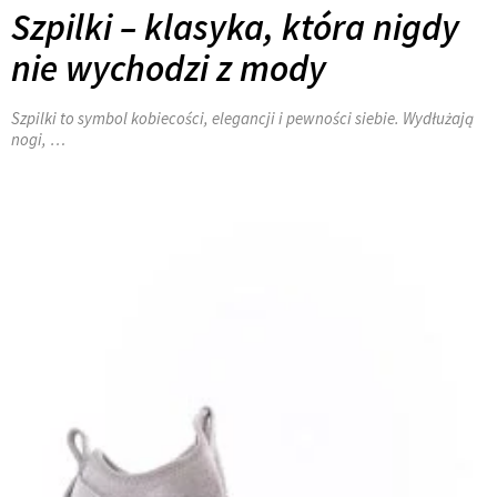
Szpilki – klasyka, która nigdy
nie wychodzi z mody
Szpilki to symbol kobiecości, elegancji i pewności siebie. Wydłużają
nogi, …