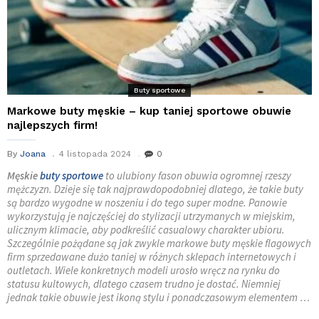
Buty sportowe
Markowe buty męskie – kup taniej sportowe obuwie
najlepszych firm!
By
Joana
4 listopada 2024
0
Męskie
buty sportowe
to ulubiony fason obuwia ogromnej rzeszy
mężczyzn. Dzieje się tak najprawdopodobniej dlatego, że takie buty
są bardzo wygodne w noszeniu i do tego super modne. Panowie
wykorzystują je najczęściej do stylizacji utrzymanych w miejskim,
ulicznym klimacie, aby podkreślić casualowy charakter ubioru.
Szczególnie pożądane są jak zwykle markowe buty męskie flagowych
firm sprzedawane dużo taniej w różnych sklepach internetowych i
outletach. Wiele konkretnych modeli urosło wręcz na rynku do
statusu kultowych, dlatego czasem trudno je dostać. Niemniej
jednak takie obuwie jest ikoną stylu i ponadczasowym elementem …