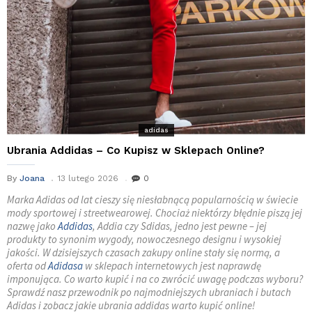
adidas
Ubrania Addidas – Co Kupisz w Sklepach Online?
By
Joana
13 lutego 2026
0
Marka Adidas od lat cieszy się niesłabnącą popularnością w świecie
mody sportowej i streetwearowej. Chociaż niektórzy błędnie piszą jej
nazwę jako
Addidas
, Addia czy Sdidas, jedno jest pewne – jej
produkty to synonim wygody, nowoczesnego designu i wysokiej
jakości. W dzisiejszych czasach zakupy online stały się normą, a
oferta od
Adidasa
w sklepach internetowych jest naprawdę
imponująca. Co warto kupić i na co zwrócić uwagę podczas wyboru?
Sprawdź nasz przewodnik po najmodniejszych ubraniach i butach
Adidas i zobacz jakie ubrania addidas warto kupić online!