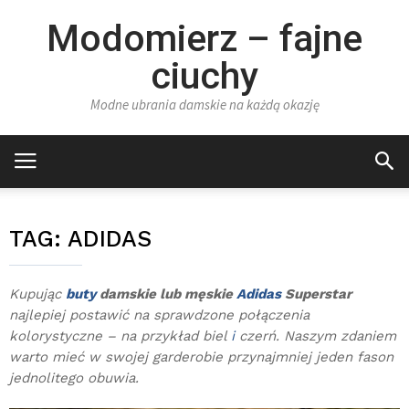
Modomierz – fajne
ciuchy
Modne ubrania damskie na każdą okazję
TAG:
ADIDAS
Kupując
buty
damskie lub męskie
Adidas
Superstar
najlepiej postawić na sprawdzone połączenia
kolorystyczne – na przykład biel
i
czerń. Naszym zdaniem
warto mieć w swojej garderobie przynajmniej jeden fason
jednolitego obuwia.