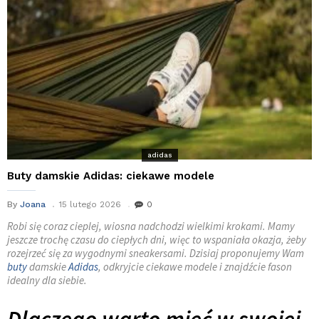
adidas
Buty damskie Adidas: ciekawe modele
By
Joana
15 lutego 2026
0
Robi się coraz cieplej, wiosna nadchodzi wielkimi krokami. Mamy
jeszcze trochę czasu do ciepłych dni, więc to wspaniała okazja, żeby
rozejrzeć się za wygodnymi sneakersami. Dzisiaj proponujemy Wam
buty
damskie
Adidas
, odkryjcie ciekawe modele i znajdźcie fason
idealny dla siebie.