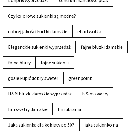
bonprix wyprzedaże
centrum handlowe ptak
Czy kolorowe sukienki są modne?
dobrej jakości kurtki damskie
ehurtwolka
Eleganckie sukienki wyprzedaż
fajne bluzki damskie
fajne bluzy
fajne sukienki
gdzie kupić dobry sweter
greenpoint
H&M bluzki damskie wyprzedaż
h & m swetry
hm swetry damskie
hm ubrania
Jaka sukienka dla kobiety po 50?
jaka sukienko na