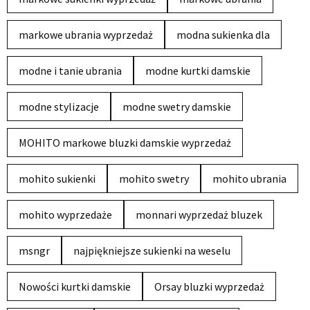
markowe ubrania wyprzedaż
modna sukienka dla
modne i tanie ubrania
modne kurtki damskie
modne stylizacje
modne swetry damskie
MOHITO markowe bluzki damskie wyprzedaż
mohito sukienki
mohito swetry
mohito ubrania
mohito wyprzedaże
monnari wyprzedaż bluzek
msngr
najpiękniejsze sukienki na weselu
Nowości kurtki damskie
Orsay bluzki wyprzedaż