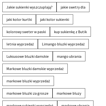
Jakie sukienki wyszczuplają?
jakie swetry dla
jaki kolor kurtki
jaki kolor sukienki
kolorowy sweter w paski
kup sukienkę z Butik
letnia wyprzedaż
Limango bluzki wyprzedaż
Luksusowe bluzki damskie
mango ubrania
Markowe bluzki damskie wyprzedaż
markowe bluzki wyprzedaż
markowe bluzki za grosze
markowe bluzy
markowe sukienki wyprzedaż
markowe ubrania