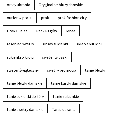
orsay ubrania
Oryginalne bluzy damskie
outlet w ptaku
ptak
ptak fashion city
Ptak Outlet
Ptak Rzgów
renee
reserved swetry
sinsay sukienki
sklep ebutik.pl
sukienki o kroju
sweter w paski
sweter świąteczny
swetry promocja
tanie bluzki
tanie bluzki damskie
tanie kurtki damskie
tanie sukienki do 50 zł
tanie sukienkie
tanie swetry damskie
Tanie ubrania