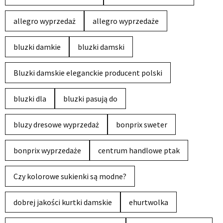
allegro wyprzedaż
allegro wyprzedaże
bluzki damkie
bluzki damski
Bluzki damskie eleganckie producent polski
bluzki dla
bluzki pasują do
bluzy dresowe wyprzedaż
bonprix sweter
bonprix wyprzedaże
centrum handlowe ptak
Czy kolorowe sukienki są modne?
dobrej jakości kurtki damskie
ehurtwolka