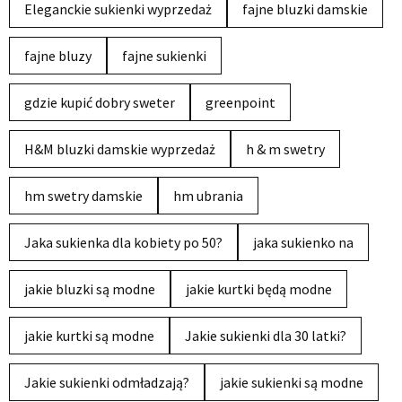
Eleganckie sukienki wyprzedaż
fajne bluzki damskie
fajne bluzy
fajne sukienki
gdzie kupić dobry sweter
greenpoint
H&M bluzki damskie wyprzedaż
h & m swetry
hm swetry damskie
hm ubrania
Jaka sukienka dla kobiety po 50?
jaka sukienko na
jakie bluzki są modne
jakie kurtki będą modne
jakie kurtki są modne
Jakie sukienki dla 30 latki?
Jakie sukienki odmładzają?
jakie sukienki są modne