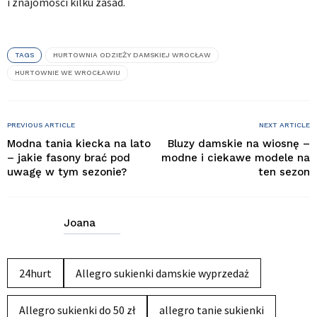
i znajomości kilku zasad.
TAGS
HURTOWNIA ODZIEŻY DAMSKIEJ WROCŁAW
HURTOWNIE WE WROCŁAWIU
PREVIOUS ARTICLE
NEXT ARTICLE
Modna tania kiecka na lato
Bluzy damskie na wiosnę –
– jakie fasony brać pod
modne i ciekawe modele na
uwagę w tym sezonie?
ten sezon
Joana
24hurt
Allegro sukienki damskie wyprzedaż
Allegro sukienki do 50 zł
allegro tanie sukienki