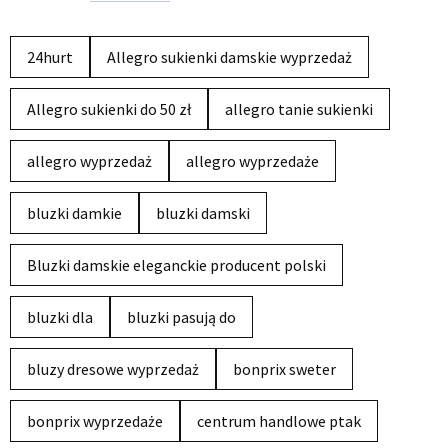
24hurt
Allegro sukienki damskie wyprzedaż
Allegro sukienki do 50 zł
allegro tanie sukienki
allegro wyprzedaż
allegro wyprzedaże
bluzki damkie
bluzki damski
Bluzki damskie eleganckie producent polski
bluzki dla
bluzki pasują do
bluzy dresowe wyprzedaż
bonprix sweter
bonprix wyprzedaże
centrum handlowe ptak