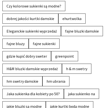
Czy kolorowe sukienki są modne?
dobrej jakości kurtki damskie
ehurtwolka
Eleganckie sukienki wyprzedaż
fajne bluzki damskie
fajne bluzy
fajne sukienki
gdzie kupić dobry sweter
greenpoint
H&M bluzki damskie wyprzedaż
h & m swetry
hm swetry damskie
hm ubrania
Jaka sukienka dla kobiety po 50?
jaka sukienko na
jakie bluzki są modne
jakie kurtki będą modne