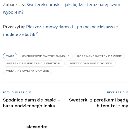
Zobacz też:
Sweterek damski – jaki będzie teraz nalepszym
wyborem?
Przeczytaj:
Płaszcz zimowy damski – poznaj najciekawsze
modele z ebutik
TAGS
OVERSIZOWE SWETRY DAMSKIE
ROZPINANE SWETRY DAMSKIE
SWETRY DAMSKIE BASIC Z EBUTIK.PL
SWETRY DAMSKIE Z GOLFEM
WEŁNIANE SWETRY DAMSKIE
PREVIOUS ARTICLE
NEXT ARTICLE
Spódnice damskie basic –
Sweterki z perełkami będą
baza codziennego looku
hitem tej zimy
alexandra