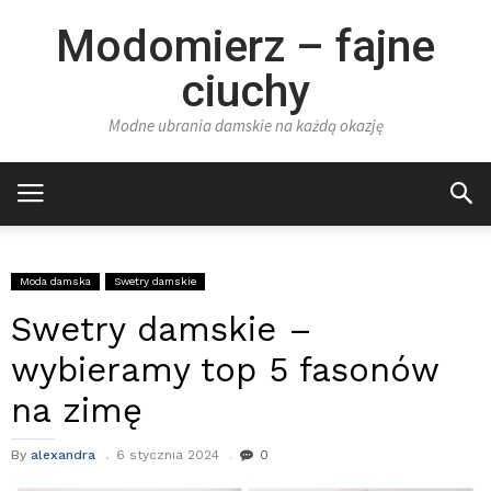
Modomierz – fajne
ciuchy
Modne ubrania damskie na każdą okazję
Moda damska
Swetry damskie
Swetry damskie –
wybieramy top 5 fasonów
na zimę
By
alexandra
6 stycznia 2024
0