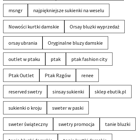
msngr
najpiękniejsze sukienki na weselu
Nowości kurtki damskie
Orsay bluzki wyprzedaż
orsay ubrania
Oryginalne bluzy damskie
outlet w ptaku
ptak
ptak fashion city
Ptak Outlet
Ptak Rzgów
renee
reserved swetry
sinsay sukienki
sklep ebutik.pl
sukienki o kroju
sweter w paski
sweter świąteczny
swetry promocja
tanie bluzki