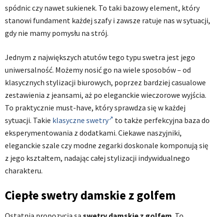
spódnic czy nawet sukienek. To taki bazowy element, który
stanowi fundament każdej szafy i zawsze ratuje nas w sytuacji,
gdy nie mamy pomysłu na strój.
Jednym z największych atutów tego typu swetra jest jego
uniwersalność. Możemy nosić go na wiele sposobów – od
klasycznych stylizacji biurowych, poprzez bardziej casualowe
zestawienia z jeansami, aż po eleganckie wieczorowe wyjścia.
To praktycznie must-have, który sprawdza się w każdej
sytuacji. Takie
klasyczne swetry
to także perfekcyjna baza do
eksperymentowania z dodatkami. Ciekawe naszyjniki,
eleganckie szale czy modne zegarki doskonale komponują się
z jego kształtem, nadając całej stylizacji indywidualnego
charakteru.
Ciepłe swetry damskie z golfem
Ostatnią propozycją są
swetry damskie z golfem
. To