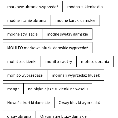
markowe ubrania wyprzedaż
modna sukienka dla
modne i tanie ubrania
modne kurtki damskie
modne stylizacje
modne swetry damskie
MOHITO markowe bluzki damskie wyprzedaż
mohito sukienki
mohito swetry
mohito ubrania
mohito wyprzedaże
monnari wyprzedaż bluzek
msngr
najpiękniejsze sukienki na weselu
Nowości kurtki damskie
Orsay bluzki wyprzedaż
orsay ubrania
Oryginalne bluzy damskie