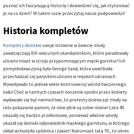
poznać ich fascynującą historię i dowiedzieć się, jak stylizować
je na co dzień? W takim razie przeczytaj nasze podpowiedzi!
Historia kompletów
Komplety damskie
swoje istnienie w świecie mody
zawdzięczają XIX-wiecznym skandalistkom, które paradowały
ulicami miast w stroju przypominającym męski garnitur! Ich
pomysłodawczynią była George Sand, która uwielbiała
przechadzać się paryskimi ulicami w męskich ubraniach.
Wywoływało to jednak wiele kontrowersji wśród ówczesnego
ludu! Choć w tamtych czasach noszenie spodni przez kobiety
wydawało się być niemożliwe, to protesty dziewcząt miały na
celu pokazanie panom, że obie płcie są sobie równe! Lata 40.
okazały się bardzo przełomowe, ponieważ właśnie wtedy
ukazał się damski odpowiednik męskiego garnituru, w którego
skład wchodziła spódnica i żakiet! Natomiast lata 70., to okres