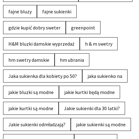
fajne bluzy
fajne sukienki
gdzie kupić dobry sweter
greenpoint
H&M bluzki damskie wyprzedaż
h & m swetry
hm swetry damskie
hm ubrania
Jaka sukienka dla kobiety po 50?
jaka sukienko na
jakie bluzki są modne
jakie kurtki będą modne
jakie kurtki są modne
Jakie sukienki dla 30 latki?
Jakie sukienki odmładzają?
jakie sukienki są modne