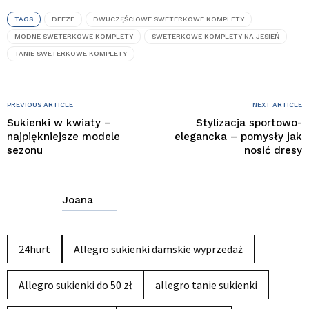
TAGS
DEEZE
DWUCZĘŚCIOWE SWETERKOWE KOMPLETY
MODNE SWETERKOWE KOMPLETY
SWETERKOWE KOMPLETY NA JESIEŃ
TANIE SWETERKOWE KOMPLETY
PREVIOUS ARTICLE
NEXT ARTICLE
Sukienki w kwiaty –
Stylizacja sportowo-
najpiękniejsze modele
elegancka – pomysły jak
sezonu
nosić dresy
Joana
24hurt
Allegro sukienki damskie wyprzedaż
Allegro sukienki do 50 zł
allegro tanie sukienki