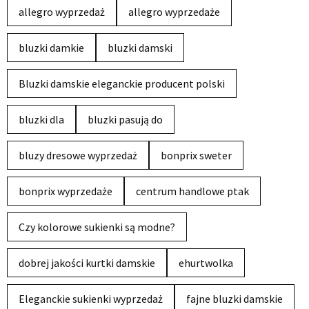
allegro wyprzedaż
allegro wyprzedaże
bluzki damkie
bluzki damski
Bluzki damskie eleganckie producent polski
bluzki dla
bluzki pasują do
bluzy dresowe wyprzedaż
bonprix sweter
bonprix wyprzedaże
centrum handlowe ptak
Czy kolorowe sukienki są modne?
dobrej jakości kurtki damskie
ehurtwolka
Eleganckie sukienki wyprzedaż
fajne bluzki damskie