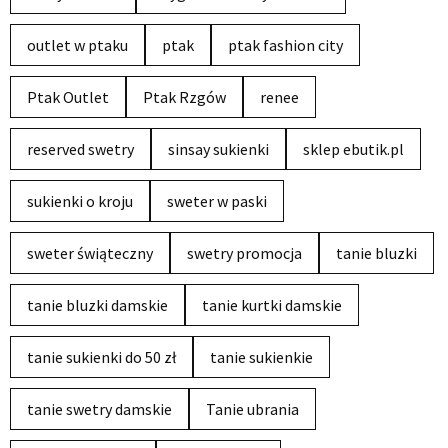
outlet w ptaku
ptak
ptak fashion city
Ptak Outlet
Ptak Rzgów
renee
reserved swetry
sinsay sukienki
sklep ebutik.pl
sukienki o kroju
sweter w paski
sweter świąteczny
swetry promocja
tanie bluzki
tanie bluzki damskie
tanie kurtki damskie
tanie sukienki do 50 zł
tanie sukienkie
tanie swetry damskie
Tanie ubrania