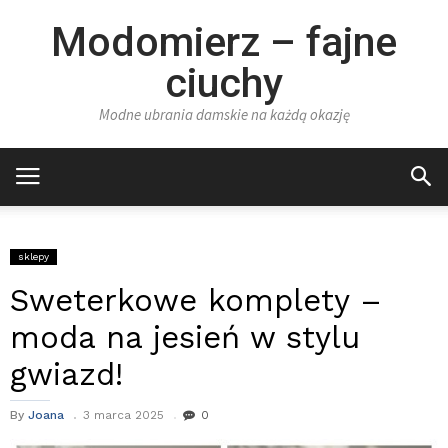
Modomierz – fajne
ciuchy
Modne ubrania damskie na każdą okazję
sklepy
Sweterkowe komplety –
moda na jesień w stylu
gwiazd!
By
Joana
3 marca 2025
0