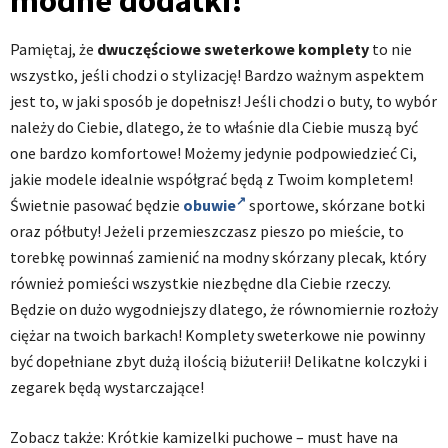
modne dodatki!
Pamiętaj, że
dwuczęściowe sweterkowe komplety
to nie
wszystko, jeśli chodzi o stylizację! Bardzo ważnym aspektem
jest to, w jaki sposób je dopełnisz! Jeśli chodzi o buty, to wybór
należy do Ciebie, dlatego, że to właśnie dla Ciebie muszą być
one bardzo komfortowe! Możemy jedynie podpowiedzieć Ci,
jakie modele idealnie współgrać będą z Twoim kompletem!
Świetnie pasować będzie
obuwie
sportowe, skórzane botki
oraz półbuty! Jeżeli przemieszczasz pieszo po mieście, to
torebkę powinnaś zamienić na modny skórzany plecak, który
również pomieści wszystkie niezbędne dla Ciebie rzeczy.
Będzie on dużo wygodniejszy dlatego, że równomiernie rozłoży
ciężar na twoich barkach! Komplety sweterkowe nie powinny
być dopełniane zbyt dużą ilością biżuterii! Delikatne kolczyki i
zegarek będą wystarczające!
Zobacz także: Krótkie kamizelki puchowe – must have na