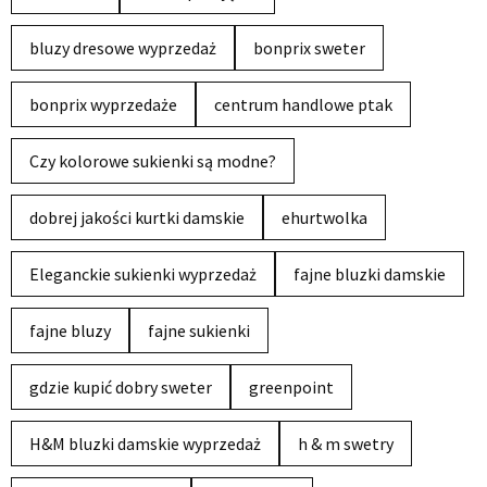
bluzy dresowe wyprzedaż
bonprix sweter
bonprix wyprzedaże
centrum handlowe ptak
Czy kolorowe sukienki są modne?
dobrej jakości kurtki damskie
ehurtwolka
Eleganckie sukienki wyprzedaż
fajne bluzki damskie
fajne bluzy
fajne sukienki
gdzie kupić dobry sweter
greenpoint
H&M bluzki damskie wyprzedaż
h & m swetry