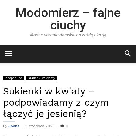
Modomierz – fajne
ciuchy
Modne ubrania damskie na każdą okazję
shoponline
sukienki w kwiaty
Sukienki w kwiaty –
podpowiadamy z czym
łączyć je jesienią?
By
Joana
11 czerwca 2026
0