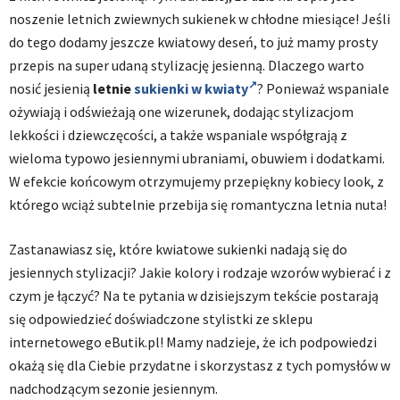
noszenie letnich zwiewnych sukienek w chłodne miesiące! Jeśli
do tego dodamy jeszcze kwiatowy deseń, to już mamy prosty
przepis na super udaną stylizację jesienną. Dlaczego warto
nosić jesienią
letnie
sukienki w kwiaty
? Ponieważ wspaniale
ożywiają i odświeżają one wizerunek, dodając stylizacjom
lekkości i dziewczęcości, a także wspaniale współgrają z
wieloma typowo jesiennymi ubraniami, obuwiem i dodatkami.
W efekcie końcowym otrzymujemy przepiękny kobiecy look, z
którego wciąż subtelnie przebija się romantyczna letnia nuta!
Zastanawiasz się, które kwiatowe sukienki nadają się do
jesiennych stylizacji? Jakie kolory i rodzaje wzorów wybierać i z
czym je łączyć? Na te pytania w dzisiejszym tekście postarają
się odpowiedzieć doświadczone stylistki ze sklepu
internetowego eButik.pl! Mamy nadzieje, że ich podpowiedzi
okażą się dla Ciebie przydatne i skorzystasz z tych pomysłów w
nadchodzącym sezonie jesiennym.