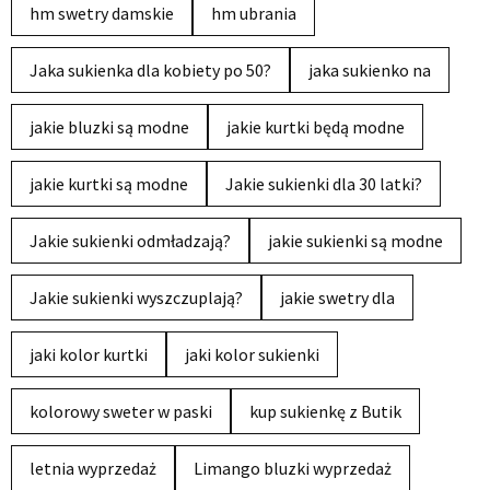
hm swetry damskie
hm ubrania
Jaka sukienka dla kobiety po 50?
jaka sukienko na
jakie bluzki są modne
jakie kurtki będą modne
jakie kurtki są modne
Jakie sukienki dla 30 latki?
Jakie sukienki odmładzają?
jakie sukienki są modne
Jakie sukienki wyszczuplają?
jakie swetry dla
jaki kolor kurtki
jaki kolor sukienki
kolorowy sweter w paski
kup sukienkę z Butik
letnia wyprzedaż
Limango bluzki wyprzedaż