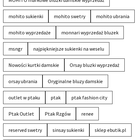
mohito sukienki
mohito swetry
mohito ubrania
mohito wyprzedaże
monnari wyprzedaż bluzek
msngr
najpiękniejsze sukienki na weselu
Nowości kurtki damskie
Orsay bluzki wyprzedaż
orsay ubrania
Oryginalne bluzy damskie
outlet w ptaku
ptak
ptak fashion city
Ptak Outlet
Ptak Rzgów
renee
reserved swetry
sinsay sukienki
sklep ebutik.pl