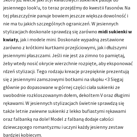
jesiennego look’u, to teraz przejdźmy do kwestii fasonów. Na
tej płaszczyźnie panuje bowiem jeszcze większa dowolność i
nie ma tu jakich szczególnych ograniczeń. W jesiennych
stylizacjach doskonale sprawdzą się zarówno
midi sukienki w
kwiaty
, jak i modele mini. Doskonale wypadną zestawione
zarówno z krótkimi kurtkami przejściowymi, jak i dłuższymi
jesiennymi płaszczami. Jeśli nie jest za zimno to pamiętaj,
żeby wtedy nosić okrycie wierzchnie rozpięte, aby eksponować
rdzeń stylizacji. Tego rodzaju kreacje przepięknie prezentują
się z jesiennymi zamszowymi botkami na słupku <3 Sięgaj
głównie po dopasowane w górnej części ciała sukienki ze
swobodnie rozkloszowanym dołem, dekoltem V oraz długimi
rękawami. W jesiennych stylizacjach świetnie sprawdzą się
także letnie zwiewne sukienki z lekko bufiastymi rękawami
oraz falbanką na dole! Model z falbaną dodaje całości
dziewczęcego romantyzmu i uczyni każdy jesienny zestaw
bardziej kobiecym.