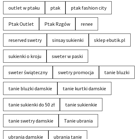
outlet w ptaku
ptak
ptak fashion city
Ptak Outlet
Ptak Rzgów
renee
reserved swetry
sinsay sukienki
sklep ebutik.pl
sukienki o kroju
sweter w paski
sweter świąteczny
swetry promocja
tanie bluzki
tanie bluzki damskie
tanie kurtki damskie
tanie sukienki do 50 zł
tanie sukienkie
tanie swetry damskie
Tanie ubrania
ubrania damskie
ubrania tanie