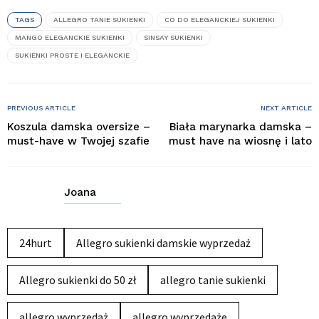
TAGS
ALLEGRO TANIE SUKIENKI
CO DO ELEGANCKIEJ SUKIENKI
MANGO ELEGANCKIE SUKIENKI
SINSAY SUKIENKI
SUKIENKI PROSTE I ELEGANCKIE
PREVIOUS ARTICLE
NEXT ARTICLE
Koszula damska oversize –
Biała marynarka damska –
must-have w Twojej szafie
must have na wiosnę i lato
Joana
24hurt
Allegro sukienki damskie wyprzedaż
Allegro sukienki do 50 zł
allegro tanie sukienki
allegro wyprzedaż
allegro wyprzedaże