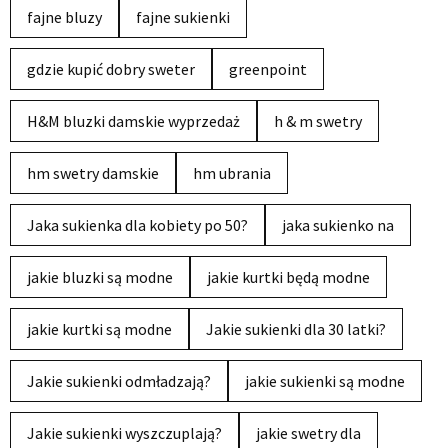
fajne bluzy
fajne sukienki
gdzie kupić dobry sweter
greenpoint
H&M bluzki damskie wyprzedaż
h & m swetry
hm swetry damskie
hm ubrania
Jaka sukienka dla kobiety po 50?
jaka sukienko na
jakie bluzki są modne
jakie kurtki będą modne
jakie kurtki są modne
Jakie sukienki dla 30 latki?
Jakie sukienki odmładzają?
jakie sukienki są modne
Jakie sukienki wyszczuplają?
jakie swetry dla