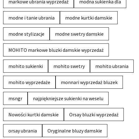
markowe ubrania wyprzedaż
modna sukienka dla
modne i tanie ubrania
modne kurtki damskie
modne stylizacje
modne swetry damskie
MOHITO markowe bluzki damskie wyprzedaż
mohito sukienki
mohito swetry
mohito ubrania
mohito wyprzedaże
monnari wyprzedaż bluzek
msngr
najpiękniejsze sukienki na weselu
Nowości kurtki damskie
Orsay bluzki wyprzedaż
orsay ubrania
Oryginalne bluzy damskie