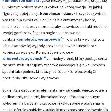
kombinezon damski
zyskał niezwykłą popularność, stając się
ulubionym wyborem wielu kobiet na każdą okazję. Do jakiej
figury najlepiej pasuje
kombinezon damski
i czy rzeczywiście
wyszczupla sylwetkę? Panuje na nie autentyczny boom,
dlatego to najlepszy moment, aby sprawić sobie taki model do
swojej garderoby. Skąd ta nagłe szaleństwo na
punkcie
kompletów welurowych
? To proste – wynika to z
ich niesamowitej wygody noszenia, uniwersalności oraz
kobiecego wdzięku. Komplety welurowe –
dres welurowy damski
to modny trend, który podbija serca
fashionistek. Oferujemy zestawy składające się z welurowych
spodni lub spódniczki i bluzy lub topu, które pozwolą Ci
poczuć się luksusowo i wyjątkowo.
Sukienka z ozdobnymi elementami –
sukienki wieczorowe
z
aplikacjami, cekinami, koronkami czy haftami są idealnym
wyborem na bardziej luksusowe i ekskluzywne wydarzenia. W
naszej ofercie znajdziesz sukienki przeznaczone dosłownie dla