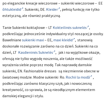
po eleganckie kreacje wieczorowe – sukienki wieczorowe – EE
õhtukleidid
. Sukienki, DE.
Kleider
, pełnią funkcję nie tylko
estetyczną, ale również praktyczną.
Tanie Sukienki koktajlowe – LT
Kokteilinės suknelės
,
podkreślając jednocześnie indywidualny styl noszącej je osoby.
Bawełniane
sukienki maxi
– EE,
maxi kleidid
, stanowią
doskonałe rozwiązanie zarówno na co dzień. Sukienki na co
dzień, LT
Kasdieninės Suknelės
, jak i na wyjątkowe okazje,
oferują nie tylko wygodę noszenia, ale także możliwość
wyrażenia siebie poprzez modę. Tak naprawdę damskie
sukienki, EN. Fashionable dresses są niezmiennie obecne w
światowej modzie. Modne sukienki Ro.
Rochii la modă
,
podkreślając zarówno klasyczny szyk, jak i nowoczesną
kreatywność, co sprawia, że są nieodłącznym elementem
damskiej elegancji i stylu.