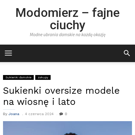
Modomierz – fajne
ciuchy
Modne ubrania damskie na każdą okazję
Sukienki damskie
zakupy
Sukienki oversize modele
na wiosnę i lato
By
Joana
4 czerwca 2024
0