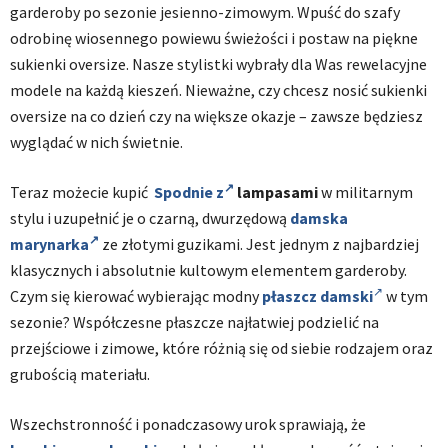
garderoby po sezonie jesienno-zimowym. Wpuść do szafy
odrobinę wiosennego powiewu świeżości i postaw na piękne
sukienki oversize. Nasze stylistki wybrały dla Was rewelacyjne
modele na każdą kieszeń. Nieważne, czy chcesz nosić sukienki
oversize na co dzień czy na większe okazje – zawsze będziesz
wyglądać w nich świetnie.
Teraz możecie kupić
Spodnie z
lampasami
w militarnym
stylu i uzupełnić je o czarną, dwurzędową
damska
marynarka
ze złotymi guzikami. Jest jednym z najbardziej
klasycznych i absolutnie kultowym elementem garderoby.
Czym się kierować wybierając modny
płaszcz damski
w tym
sezonie? Współczesne płaszcze najłatwiej podzielić na
przejściowe i zimowe, które różnią się od siebie rodzajem oraz
grubością materiału.
Wszechstronność i ponadczasowy urok sprawiają, że