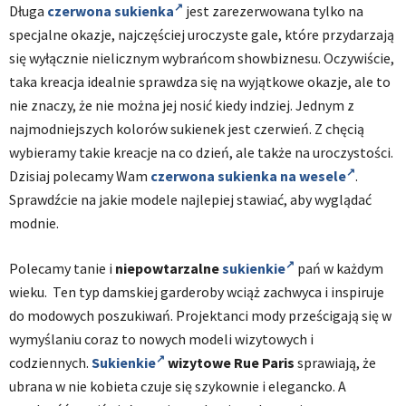
Długa
czerwona sukienka
jest zarezerwowana tylko na
specjalne okazje, najczęściej uroczyste gale, które przydarzają
się wyłącznie nielicznym wybrańcom showbiznesu. Oczywiście,
taka kreacja idealnie sprawdza się na wyjątkowe okazje, ale to
nie znaczy, że nie można jej nosić kiedy indziej. Jednym z
najmodniejszych kolorów sukienek jest czerwień. Z chęcią
wybieramy takie kreacje na co dzień, ale także na uroczystości.
Dzisiaj polecamy Wam
czerwona sukienka na wesele
.
Sprawdźcie na jakie modele najlepiej stawiać, aby wyglądać
modnie.
Polecamy tanie i
niepowtarzalne
sukienkie
pań w każdym
wieku. Ten typ damskiej garderoby wciąż zachwyca i inspiruje
do modowych poszukiwań. Projektanci mody prześcigają się w
wymyślaniu coraz to nowych modeli wizytowych i
codziennych.
Sukienkie
wizytowe Rue Paris
sprawiają, że
ubrana w nie kobieta czuje się szykownie i elegancko. A