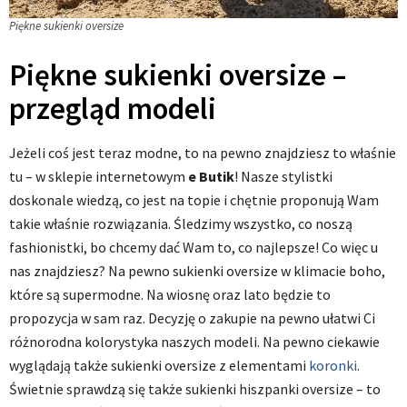
Piękne sukienki oversize
Piękne sukienki oversize –
przegląd modeli
Jeżeli coś jest teraz modne, to na pewno znajdziesz to właśnie
tu – w sklepie internetowym
e Butik
! Nasze stylistki
doskonale wiedzą, co jest na topie i chętnie proponują Wam
takie właśnie rozwiązania. Śledzimy wszystko, co noszą
fashionistki, bo chcemy dać Wam to, co najlepsze! Co więc u
nas znajdziesz? Na pewno sukienki oversize w klimacie boho,
które są supermodne. Na wiosnę oraz lato będzie to
propozycja w sam raz. Decyzję o zakupie na pewno ułatwi Ci
różnorodna kolorystyka naszych modeli. Na pewno ciekawie
wyglądają także sukienki oversize z elementami
koronki
.
Świetnie sprawdzą się także sukienki hiszpanki oversize – to