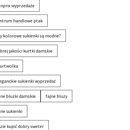
nprix wyprzedaże
ntrum handlowe ptak
y kolorowe sukienki są modne?
brej jakości kurtki damskie
urtwolka
eganckie sukienki wyprzedaż
jne bluzki damskie
fajne bluzy
jne sukienki
zie kupić dobry sweter