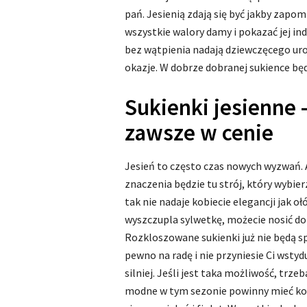
pań. Jesienią zdają się być jakby zapo
wszystkie walory damy i pokazać jej in
bez wątpienia nadają dziewczęcego urok
okazje. W dobrze dobranej sukience bę
Sukienki jesienne
zawsze w cenie
Jesień to często czas nowych wyzwań. A
znaczenia będzie tu strój, który wybier
tak nie nadaje kobiecie elegancji jak o
wyszczupla sylwetkę, możecie nosić do
Rozkloszowane sukienki już nie będą spr
pewno na radę i nie przyniesie Ci wstyd
silniej. Jeśli jest taka możliwość, trze
modne w tym sezonie powinny mieć kolo