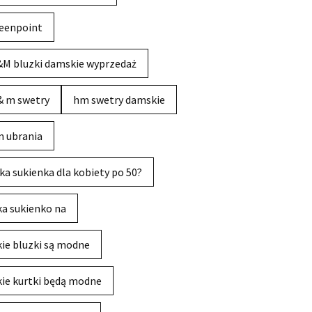
eenpoint
M bluzki damskie wyprzedaż
& m swetry
hm swetry damskie
 ubrania
ka sukienka dla kobiety po 50?
ka sukienko na
kie bluzki są modne
kie kurtki będą modne