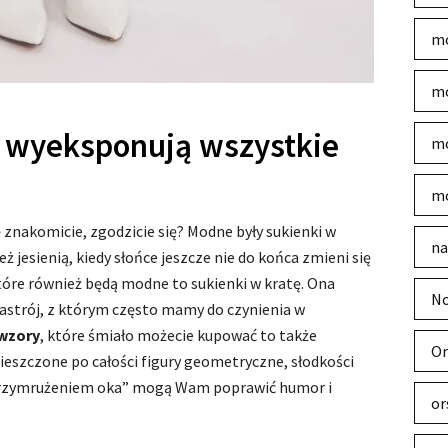
mo
mo
 wyeksponują wszystkie
mo
mo
 znakomicie, zgodzicie się? Modne były sukienki w
na
eż jesienią, kiedy słońce jeszcze nie do końca zmieni się
które również będą modne to sukienki w kratę. Ona
No
nastrój, z którym często mamy do czynienia w
 wzory
, które śmiało możecie kupować to także
Or
eszczone po całości figury geometryczne, słodkości
z przymrużeniem oka” mogą Wam poprawić humor i
or