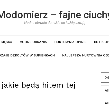
Modomierz – fajne ciuch
Modne ubrania damskie na każdą okazję
 MĘSKA
MODNE UBRANIA
HURTOWNIA OPINIE
BUTIK O
DZAJE DEKOLTÓW W SUKIENKACH
NAJLEPSZA HURTOWNIA ODZ
24
 jakie będą hitem tej
Al
Al