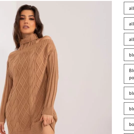
al
al
al
bl
Bl
po
bl
bl
bo