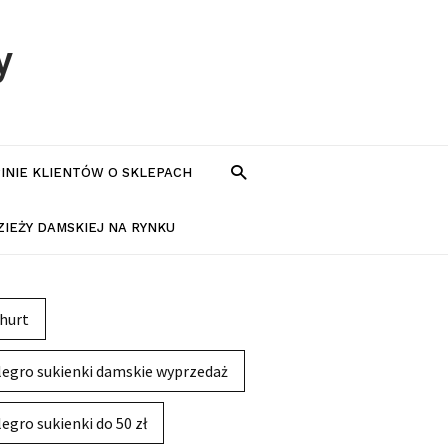
y
PINIE KLIENTÓW O SKLEPACH
IEŻY DAMSKIEJ NA RYNKU
hurt
legro sukienki damskie wyprzedaż
legro sukienki do 50 zł