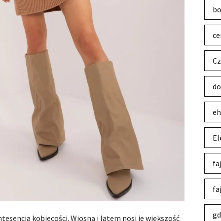
bo
ce
Cz
do
eh
El
fa
fa
gd
ntesencja kobiecości. Wiosną i latem nosi je większość