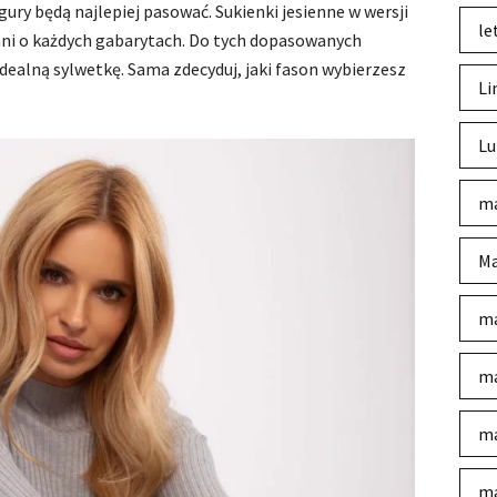
figury będą najlepiej pasować. Sukienki jesienne w wersji
le
ani o każdych gabarytach. Do tych dopasowanych
dealną sylwetkę. Sama zdecyduj, jaki fason wybierzesz
Li
Lu
ma
Ma
ma
ma
ma
ma