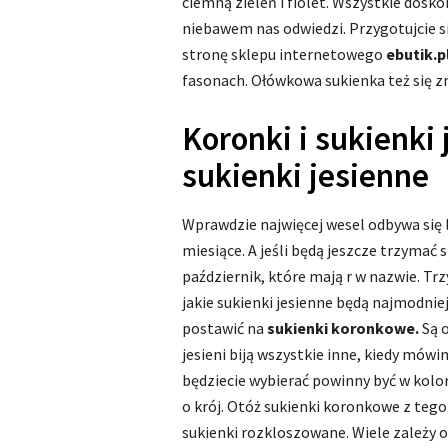
ciemną zieleń i fiolet. Wszystkie dosko
niebawem nas odwiedzi. Przygotujcie się
stronę sklepu internetowego
ebutik.p
fasonach. Ołówkowa sukienka też się zn
Koronki i sukienki 
sukienki jesienne
Wprawdzie najwięcej wesel odbywa się l
miesiące. A jeśli będą jeszcze trzymać
październik, które mają r w nazwie. Tr
jakie sukienki jesienne będą najmodnie
postawić na
sukienki koronkowe.
Są o
jesieni biją wszystkie inne, kiedy mówi
będziecie wybierać powinny być w kolo
o krój. Otóż sukienki koronkowe z teg
sukienki rozkloszowane. Wiele zależy o