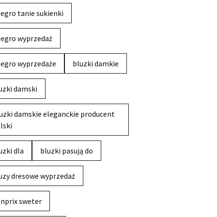
legro tanie sukienki
legro wyprzedaż
legro wyprzedaże
bluzki damkie
uzki damski
uzki damskie eleganckie producent
lski
uzki dla
bluzki pasują do
uzy dresowe wyprzedaż
nprix sweter