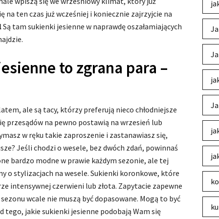
nale wpiszą się we wrześniowy klimat, który już
ja
 na ten czas już wcześniej i koniecznie zajrzyjcie na
l
Są tam sukienki jesienne w naprawdę oszałamiających
Ja
ajdzie.
Ja
jesienne to zgrana para –
ja
Ja
atem, ale są tacy, którzy preferują nieco chłodniejsze
 się przesądów na pewno postawią na wrzesień lub
ja
zymasz w ręku takie zaproszenie i zastanawiasz się,
jsze? Jeśli chodzi o wesele, bez dwóch zdań, powinnaś
ja
ne bardzo modne w prawie każdym sezonie, ale tej
my o stylizacjach na wesele. Sukienki koronkowe, które
ko
rze intensywnej czerwieni lub złota. Zapytacie zapewne
o sezonu wcale nie muszą być dopasowane. Mogą to być
ku
d tego, jakie sukienki jesienne podobają Wam się