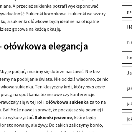
mniane. A przecież sukienka potrafi wyeksponować
gr
dywidualność. Sukienki koronkowe i sukienki we wzory
u, a sukienki ołówkowe będą idealne na oficjalne
H&
dziesz gotowa na każdą okazję.
h 
 – ołówkowa elegancja
hm
by je podjąć, musimy się dobrze nastawić. Nie bez
Ja
zemy na podbijanie świata. Nie od dziś wiadomo, że nic
łówkowa sukienka. Ten klasyczny krój, który
nota
bene
ja
 pracy, na spotkania biznesowe czy konferencje.
awdzały się w tej roli.
Ołówkowa sukienka
za to na
ja
u. Ba! Może nawet sprawić, że poczujesz się pewniej i
ba to wykorzystać.
Sukienki jesienne
, które będą
ja
r stonowany, ale żywy. Do takich zaliczymy bordo,