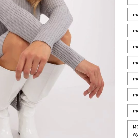
ma
ma
mo
mo
mo
mo
mo
MO
wy