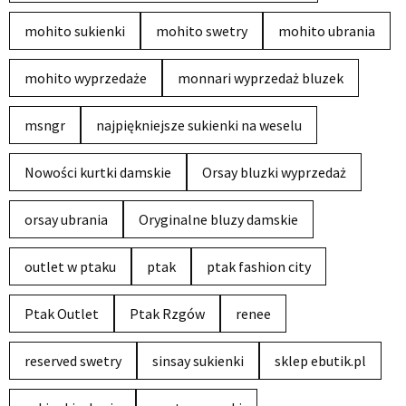
mohito sukienki
mohito swetry
mohito ubrania
mohito wyprzedaże
monnari wyprzedaż bluzek
msngr
najpiękniejsze sukienki na weselu
Nowości kurtki damskie
Orsay bluzki wyprzedaż
orsay ubrania
Oryginalne bluzy damskie
outlet w ptaku
ptak
ptak fashion city
Ptak Outlet
Ptak Rzgów
renee
reserved swetry
sinsay sukienki
sklep ebutik.pl