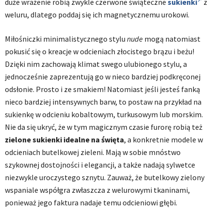
duże wrażenie robią zwykle czerwone świąteczne
sukienki
z
weluru, dlatego poddaj się ich magnetycznemu urokowi.
Miłośniczki minimalistycznego stylu
nude
mogą natomiast
pokusić się o kreacje w odcieniach złocistego brązu i beżu!
Dzięki nim zachowają klimat swego ulubionego stylu, a
jednocześnie zaprezentują go w nieco bardziej podkręconej
odsłonie. Prosto i ze smakiem! Natomiast jeśli jesteś fanką
nieco bardziej intensywnych barw, to postaw na przykład na
sukienkę w odcieniu kobaltowym, turkusowym lub morskim.
Nie da się ukryć, że w tym magicznym czasie furorę robią też
zielone sukienki idealne na święta
, a konkretnie modele w
odcieniach butelkowej zieleni. Mają w sobie mnóstwo
szykownej dostojności i elegancji, a także nadają sylwetce
niezwykle uroczystego sznytu. Zauważ, że butelkowy zielony
wspaniale współgra zwłaszcza z welurowymi tkaninami,
ponieważ jego faktura nadaje temu odcieniowi głębi.