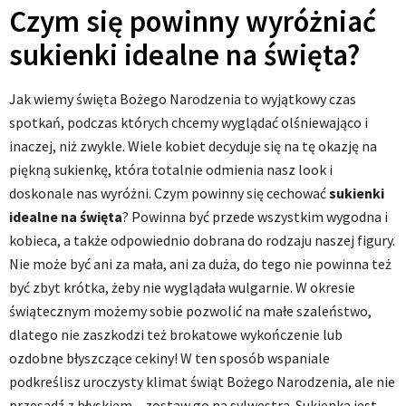
Czym się powinny wyróżniać
sukienki idealne na święta?
Jak wiemy święta Bożego Narodzenia to wyjątkowy czas
spotkań, podczas których chcemy wyglądać olśniewająco i
inaczej, niż zwykle. Wiele kobiet decyduje się na tę okazję na
piękną sukienkę, która totalnie odmienia nasz look i
doskonale nas wyróżni. Czym powinny się cechować
sukienki
idealne na święta
? Powinna być przede wszystkim wygodna i
kobieca, a także odpowiednio dobrana do rodzaju naszej figury.
Nie może być ani za mała, ani za duża, do tego nie powinna też
być zbyt krótka, żeby nie wyglądała wulgarnie. W okresie
świątecznym możemy sobie pozwolić na małe szaleństwo,
dlatego nie zaszkodzi też brokatowe wykończenie lub
ozdobne błyszczące cekiny! W ten sposób wspaniale
podkreślisz uroczysty klimat świąt Bożego Narodzenia, ale nie
przesadź z błyskiem – zostaw go na sylwestra. Sukienka jest