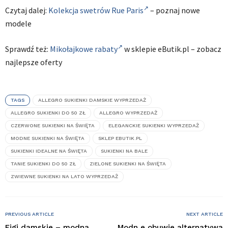
Czytaj dalej:
Kolekcja swetrów Rue Paris
– poznaj nowe
modele
Sprawdź też:
Mikołajkowe rabaty
w sklepie eButik.pl – zobacz
najlepsze oferty
TAGS
ALLEGRO SUKIENKI DAMSKIE WYPRZEDAŻ
ALLEGRO SUKIENKI DO 50 ZŁ
ALLEGRO WYPRZEDAŻ
CZERWONE SUKIENKI NA ŚWIĘTA
ELEGANCKIE SUKIENKI WYPRZEDAŻ
MODNE SUKIENKI NA ŚWIĘTA
SKLEP EBUTIK.PL
SUKIENKI IDEALNE NA ŚWIĘTA
SUKIENKI NA BALE
TANIE SUKIENKI DO 50 ZŁ
ZIELONE SUKIENKI NA ŚWIĘTA
ZWIEWNE SUKIENKI NA LATO WYPRZEDAŻ
PREVIOUS ARTICLE
NEXT ARTICLE
Figi damskie – modna
Modn e obuwie alternatywa