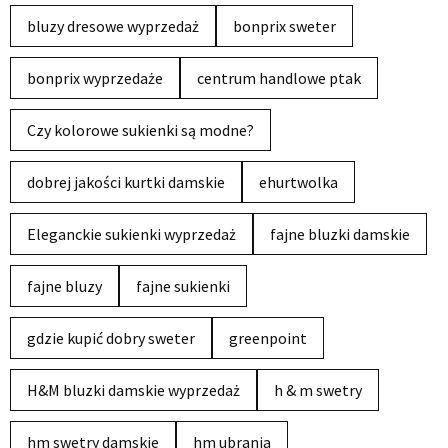
bluzy dresowe wyprzedaż
bonprix sweter
bonprix wyprzedaże
centrum handlowe ptak
Czy kolorowe sukienki są modne?
dobrej jakości kurtki damskie
ehurtwolka
Eleganckie sukienki wyprzedaż
fajne bluzki damskie
fajne bluzy
fajne sukienki
gdzie kupić dobry sweter
greenpoint
H&M bluzki damskie wyprzedaż
h & m swetry
hm swetry damskie
hm ubrania