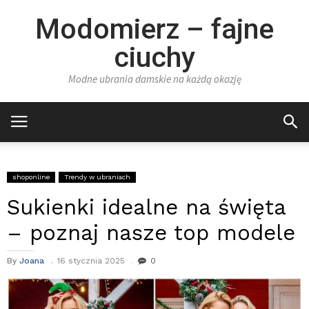
Modomierz – fajne
ciuchy
Modne ubrania damskie na każdą okazję
shoponline
Trendy w ubraniach
Sukienki idealne na święta
– poznaj nasze top modele
By
Joana
16 stycznia 2025
0