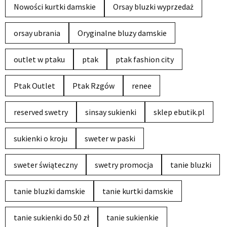
Nowości kurtki damskie
Orsay bluzki wyprzedaż
orsay ubrania
Oryginalne bluzy damskie
outlet w ptaku
ptak
ptak fashion city
Ptak Outlet
Ptak Rzgów
renee
reserved swetry
sinsay sukienki
sklep ebutik.pl
sukienki o kroju
sweter w paski
sweter świąteczny
swetry promocja
tanie bluzki
tanie bluzki damskie
tanie kurtki damskie
tanie sukienki do 50 zł
tanie sukienkie