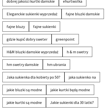
dobrej jakości kurtki damskie
ehurtwolka
Eleganckie sukienki wyprzedaż
fajne bluzki damskie
fajne bluzy
fajne sukienki
gdzie kupić dobry sweter
greenpoint
H&M bluzki damskie wyprzedaż
h & m swetry
hm swetry damskie
hm ubrania
Jaka sukienka dla kobiety po 50?
jaka sukienko na
jakie bluzki są modne
jakie kurtki będą modne
jakie kurtki są modne
Jakie sukienki dla 30 latki?