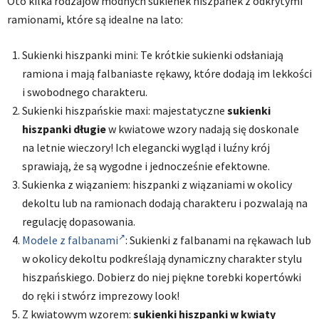
Oto kilka rodzajów modnych sukienek hiszpanek z odkrytymi
ramionami, które są idealne na lato:
Sukienki hiszpanki mini: Te krótkie sukienki odsłaniają
ramiona i mają falbaniaste rękawy, które dodają im lekkości
i swobodnego charakteru.
Sukienki hiszpańskie maxi: majestatyczne
sukienki
hiszpanki długie
w kwiatowe wzory nadają się doskonale
na letnie wieczory! Ich elegancki wygląd i luźny krój
sprawiają, że są wygodne i jednocześnie efektowne.
Sukienka z wiązaniem: hiszpanki z wiązaniami w okolicy
dekoltu lub na ramionach dodają charakteru i pozwalają na
regulację dopasowania.
Modele z falbanami
: Sukienki z falbanami na rękawach lub
w okolicy dekoltu podkreślają dynamiczny charakter stylu
hiszpańskiego. Dobierz do niej piękne torebki kopertówki
do ręki i stwórz imprezowy look!
Z kwiatowym wzorem:
sukienki hiszpanki w kwiaty