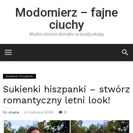
Modomierz – fajne
ciuchy
Modne ubrania damskie na każdą okazję
Sukienki hiszpanki
Sukienki hiszpanki – stwórz
romantyczny letni look!
By
Joana
4 czerwca 2026
0