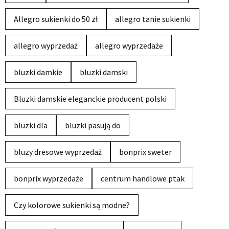
Allegro sukienki do 50 zł
allegro tanie sukienki
allegro wyprzedaż
allegro wyprzedaże
bluzki damkie
bluzki damski
Bluzki damskie eleganckie producent polski
bluzki dla
bluzki pasują do
bluzy dresowe wyprzedaż
bonprix sweter
bonprix wyprzedaże
centrum handlowe ptak
Czy kolorowe sukienki są modne?