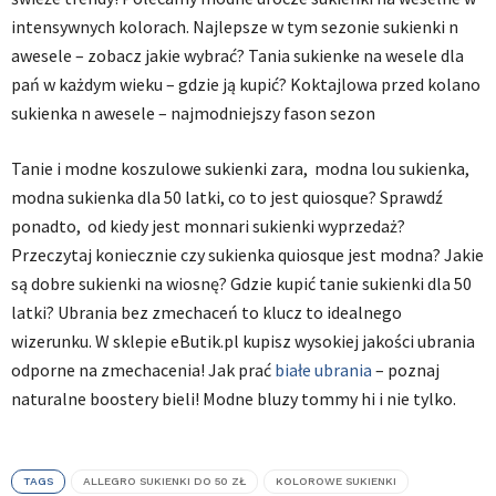
intensywnych kolorach. Najlepsze w tym sezonie sukienki n
awesele – zobacz jakie wybrać? Tania sukienke na wesele dla
pań w każdym wieku – gdzie ją kupić? Koktajlowa przed kolano
sukienka n awesele – najmodniejszy fason sezon
Tanie i modne koszulowe sukienki zara, modna lou sukienka,
modna sukienka dla 50 latki, co to jest quiosque? Sprawdź
ponadto, od kiedy jest monnari sukienki wyprzedaż?
Przeczytaj koniecznie czy sukienka quiosque jest modna? Jakie
są dobre sukienki na wiosnę? Gdzie kupić tanie sukienki dla 50
latki? Ubrania bez zmechaceń to klucz to idealnego
wizerunku. W sklepie eButik.pl kupisz wysokiej jakości ubrania
odporne na zmechacenia! Jak prać
białe ubrania
– poznaj
naturalne boostery bieli! Modne bluzy tommy hi i nie tylko.
TAGS
ALLEGRO SUKIENKI DO 50 ZŁ
KOLOROWE SUKIENKI