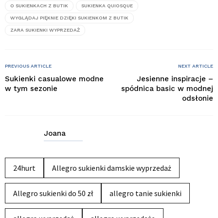
O SUKIENKACH Z BUTIK
SUKIENKA QUIOSQUE
WYGLĄDAJ PIĘKNIE DZIĘKI SUKIENKOM Z BUTIK
ZARA SUKIENKI WYPRZEDAŻ
PREVIOUS ARTICLE
NEXT ARTICLE
Sukienki casualowe modne
Jesienne inspiracje –
w tym sezonie
spódnica basic w modnej
odsłonie
Joana
24hurt
Allegro sukienki damskie wyprzedaż
Allegro sukienki do 50 zł
allegro tanie sukienki