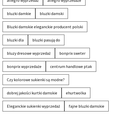
allegro wyprzedaż
allegro wyprzedaże
bluzki damkie
bluzki damski
Bluzki damskie eleganckie producent polski
bluzki dla
bluzki pasują do
bluzy dresowe wyprzedaż
bonprix sweter
bonprix wyprzedaże
centrum handlowe ptak
Czy kolorowe sukienki są modne?
dobrej jakości kurtki damskie
ehurtwolka
Eleganckie sukienki wyprzedaż
fajne bluzki damskie