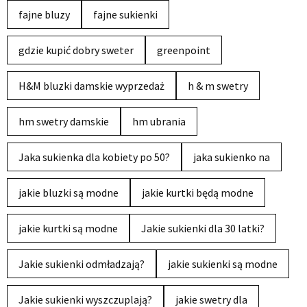
fajne bluzy
fajne sukienki
gdzie kupić dobry sweter
greenpoint
H&M bluzki damskie wyprzedaż
h & m swetry
hm swetry damskie
hm ubrania
Jaka sukienka dla kobiety po 50?
jaka sukienko na
jakie bluzki są modne
jakie kurtki będą modne
jakie kurtki są modne
Jakie sukienki dla 30 latki?
Jakie sukienki odmładzają?
jakie sukienki są modne
Jakie sukienki wyszczuplają?
jakie swetry dla