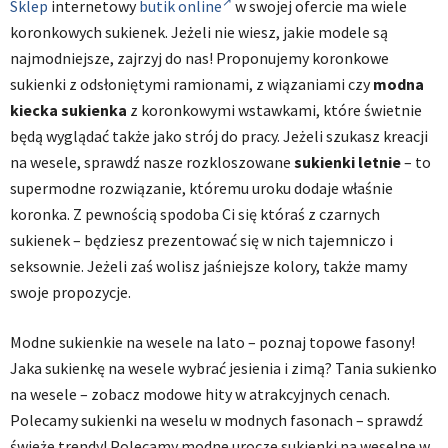
Sklep
internetowy
butik online
w swojej ofercie ma wiele
koronkowych sukienek. Jeżeli nie wiesz, jakie modele są
najmodniejsze, zajrzyj do nas! Proponujemy koronkowe
sukienki z odsłoniętymi ramionami, z wiązaniami czy
modna
kiecka sukienka
z koronkowymi wstawkami, które świetnie
będą wyglądać także jako strój do pracy. Jeżeli szukasz kreacji
na wesele, sprawdź nasze rozkloszowane
sukienki letnie
– to
supermodne rozwiązanie, któremu uroku dodaje właśnie
koronka. Z pewnością spodoba Ci się któraś z czarnych
sukienek – będziesz prezentować się w nich tajemniczo i
seksownie. Jeżeli zaś wolisz jaśniejsze kolory, także mamy
swoje propozycje.
Modne sukienkie na wesele na lato – poznaj topowe fasony!
Jaka sukienkę na wesele wybrać jesienia i zimą? Tania sukienko
na wesele – zobacz modowe hity w atrakcyjnych cenach.
Polecamy sukienki na weselu w modnych fasonach – sprawdź
świeże trendy! Polecamy modne urocze sukienki na weselne w