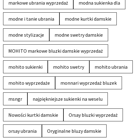
markowe ubrania wyprzedaż
modna sukienka dla
modne i tanie ubrania
modne kurtki damskie
modne stylizacje
modne swetry damskie
MOHITO markowe bluzki damskie wyprzedaż
mohito sukienki
mohito swetry
mohito ubrania
mohito wyprzedaże
monnari wyprzedaż bluzek
msngr
najpiękniejsze sukienki na weselu
Nowości kurtki damskie
Orsay bluzki wyprzedaż
orsay ubrania
Oryginalne bluzy damskie