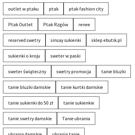
outlet w ptaku
ptak
ptak fashion city
Ptak Outlet
Ptak Rzgów
renee
reserved swetry
sinsay sukienki
sklep ebutik.pl
sukienki o kroju
sweter w paski
sweter świąteczny
swetry promocja
tanie bluzki
tanie bluzki damskie
tanie kurtki damskie
tanie sukienki do 50 zł
tanie sukienkie
tanie swetry damskie
Tanie ubrania
ubrania damskie
ubrania tanie