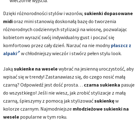
wieczorne wyjścia.
Dzięki różnorodności stylów i wzorów,
sukienki dopasowane
midi
oraz mini stanowią doskonałą bazę do tworzenia
różnorodnych codziennych stylizacji na wiosnę, pozwalając
kobietom wyrazić swój indywidualny gust i poczuć się
komfortowo przez cały dzień. Narzuć na nie modny
płaszcz z
alpaki
w chłodniejszy wieczór i stwórz pełen stylu look.
Jaką
sukienke na wesele
wybrać na jesienną uroczystość, aby
wpisać się w trendy! Zastanawiasz się, do czego nosić małą
czarną? Odpowiedź jest dość prosta…
czarna sukienka
pasuje
do wszystkiego! Jeśli nie wiesz, jak zrobić stylizacje z małą
czarną, śpieszymy z pomocą jak stylizować
sukienkę
w
kolorze czarnym. Najmodniejsze
młodzieżowe sukienki na
wesele
popularne w tym roku.