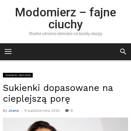
Modomierz – fajne
ciuchy
Modne ubrania damskie na każdą okazję
Sukienki damskie
Sukienki dopasowane na
cieplejszą porę
By
Joana
9 października 2024
0