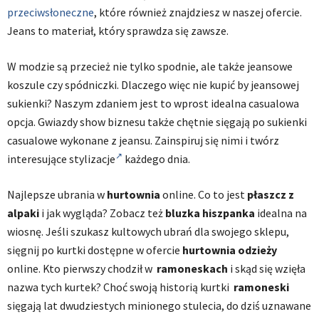
przeciwsłoneczne
, które również znajdziesz w naszej ofercie.
Jeans to materiał, który sprawdza się zawsze.
W modzie są przecież nie tylko spodnie, ale także jeansowe
koszule czy spódniczki. Dlaczego więc nie kupić by jeansowej
sukienki? Naszym zdaniem jest to wprost idealna casualowa
opcja. Gwiazdy show biznesu także chętnie sięgają po sukienki
casualowe wykonane z jeansu. Zainspiruj się nimi i twórz
interesujące stylizacje
każdego dnia.
Najlepsze ubrania w
hurtownia
online. Co to jest
płaszcz z
alpaki
i jak wygląda? Zobacz też
bluzka hiszpanka
idealna na
wiosnę. Jeśli szukasz kultowych ubrań dla swojego sklepu,
sięgnij po kurtki dostępne w ofercie
hurtownia odzieży
online. Kto pierwszy chodził w
ramoneskach
i skąd się wzięła
nazwa tych kurtek? Choć swoją historią kurtki
ramoneski
sięgają lat dwudziestych minionego stulecia, do dziś uznawane