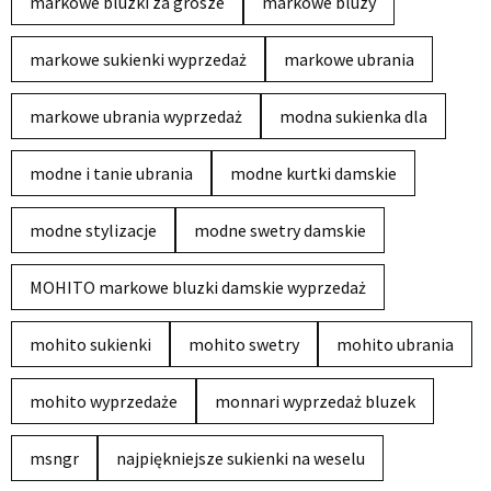
markowe bluzki za grosze
markowe bluzy
markowe sukienki wyprzedaż
markowe ubrania
markowe ubrania wyprzedaż
modna sukienka dla
modne i tanie ubrania
modne kurtki damskie
modne stylizacje
modne swetry damskie
MOHITO markowe bluzki damskie wyprzedaż
mohito sukienki
mohito swetry
mohito ubrania
mohito wyprzedaże
monnari wyprzedaż bluzek
msngr
najpiękniejsze sukienki na weselu