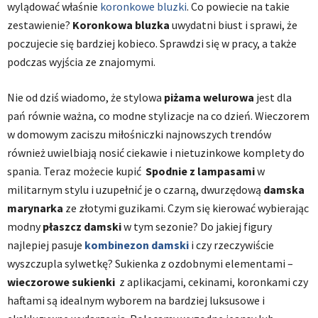
wylądować właśnie
koronkowe bluzki
. Co powiecie na takie
zestawienie?
Koronkowa bluzka
uwydatni biust i sprawi, że
poczujecie się bardziej kobieco. Sprawdzi się w pracy, a także
podczas wyjścia ze znajomymi.
Nie od dziś wiadomo, że stylowa
piżama welurowa
jest dla
pań równie ważna, co modne stylizacje na co dzień. Wieczorem
w domowym zaciszu miłośniczki najnowszych trendów
również uwielbiają nosić ciekawie i nietuzinkowe komplety do
spania. Teraz możecie kupić
Spodnie z
lampasami
w
militarnym stylu i uzupełnić je o czarną, dwurzędową
damska
marynarka
ze złotymi guzikami. Czym się kierować wybierając
modny
płaszcz damski
w tym sezonie? Do jakiej figury
najlepiej pasuje
kombinezon damski
i czy rzeczywiście
wyszczupla sylwetkę? Sukienka z ozdobnymi elementami –
wieczorowe sukienki
z aplikacjami, cekinami, koronkami czy
haftami są idealnym wyborem na bardziej luksusowe i