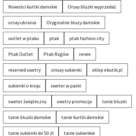
Nowości kurtki damskie
Orsay bluzki wyprzedaż
orsay ubrania
Oryginalne bluzy damskie
outlet w ptaku
ptak
ptak fashion city
Ptak Outlet
Ptak Rzgów
renee
reserved swetry
sinsay sukienki
sklep ebutik.pl
sukienki o kroju
sweter w paski
sweter świąteczny
swetry promocja
tanie bluzki
tanie bluzki damskie
tanie kurtki damskie
tanie sukienki do 50 zł
tanie sukienkie