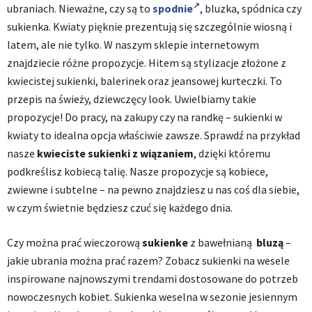
ubraniach. Nieważne, czy są to
spodnie
, bluzka, spódnica czy
sukienka. Kwiaty pięknie prezentują się szczególnie wiosną i
latem, ale nie tylko. W naszym sklepie internetowym
znajdziecie różne propozycje. Hitem są stylizacje złożone z
kwiecistej sukienki, balerinek oraz jeansowej kurteczki. To
przepis na świeży, dziewczęcy look. Uwielbiamy takie
propozycje! Do pracy, na zakupy czy na randkę – sukienki w
kwiaty to idealna opcja właściwie zawsze. Sprawdź na przykład
nasze
kwieciste sukienki z wiązaniem
, dzięki któremu
podkreślisz kobiecą talię. Nasze propozycje są kobiece,
zwiewne i subtelne – na pewno znajdziesz u nas coś dla siebie,
w czym świetnie będziesz czuć się każdego dnia.
Czy można prać wieczorową
sukienke
z bawełnianą
bluzą
–
jakie ubrania można prać razem? Zobacz sukienki na wesele
inspirowane najnowszymi trendami dostosowane do potrzeb
nowoczesnych kobiet. Sukienka weselna w sezonie jesiennym