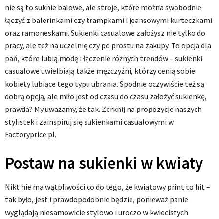
nie są to suknie balowe, ale stroje, które można swobodnie
łączyć z balerinkami czy trampkami i jeansowymi kurteczkami
oraz ramoneskami. Sukienki casualowe założysz nie tylko do
pracy, ale też na uczelnię czy po prostu na zakupy. To opcja dla
pań, które lubią modę i łączenie różnych trendów – sukienki
casualowe uwielbiają także mężczyźni, którzy cenią sobie
kobiety lubiące tego typu ubrania. Spodnie oczywiście też są
dobrą opcją, ale miło jest od czasu do czasu założyć sukienkę,
prawda? My uważamy, że tak. Zerknij na propozycje naszych
stylistek i zainspiruj się sukienkami casualowymi w
Factoryprice.pl.
Postaw na sukienki w kwiaty
Nikt nie ma wątpliwości co do tego, że kwiatowy print to hit –
tak było, jest i prawdopodobnie będzie, ponieważ panie
wyglądają niesamowicie stylowo i uroczo w kwiecistych