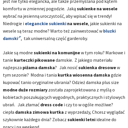
jest nie tylko elegancka, ale także przemyślana pod kątem
komfortu w zmiennej pogodzie. Jaką
sukienke na wesele
wybrać na jesienną uroczystość, aby wpisać się w trendy!
Niedrogie i
eleganckie sukienki
na wesele
, j
akie sukienki na
wesele są teraz modne? Warto też zainwestować w
bluzki
damski
, tak uniwersalną część garderoby.
Jakie są modne
sukienki na komunijne
w tym roku? Markowe i
tanie
kurteczki pikowane
damskie. Z jakiego materiału
najlepsza
piżama damska
? Jak nosić
sukienka dresowe
w
tym sezonie? Modna i tania
kurtka wiosenna damska
gdzie
kupować tanio oryginalne ubrania? Odzież damska plus size
modne duże rozmiary
została zaprojektowana z myślą o
kobietach poszukujących wygodnych, praktycznych i stylowych
ubrań. Jak złamać
dress code
i czy to w ogóle możliwe?
ciepła
damska zimowa kurtka
z wyprzedaży, Chcesz wyglądać
szykownie każdego dnia? Zobacz
sukienki letni
idealne do
pracy i na weekend.