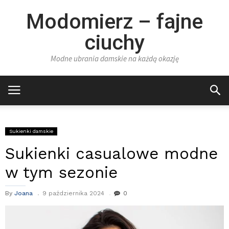
Modomierz – fajne
ciuchy
Modne ubrania damskie na każdą okazję
Sukienki damskie
Sukienki casualowe modne
w tym sezonie
By
Joana
9 października 2024
0