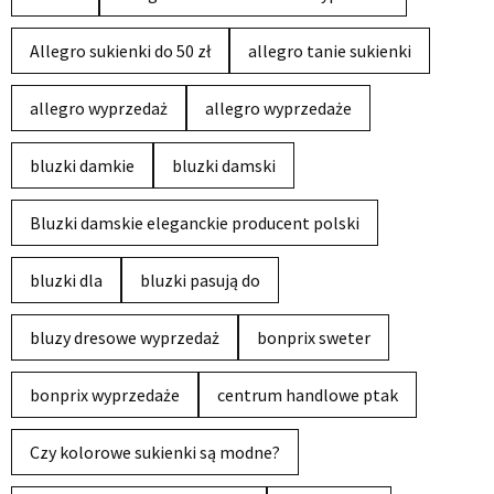
Allegro sukienki do 50 zł
allegro tanie sukienki
allegro wyprzedaż
allegro wyprzedaże
bluzki damkie
bluzki damski
Bluzki damskie eleganckie producent polski
bluzki dla
bluzki pasują do
bluzy dresowe wyprzedaż
bonprix sweter
bonprix wyprzedaże
centrum handlowe ptak
Czy kolorowe sukienki są modne?