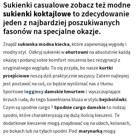
Sukienki casualowe zobacz też modne
sukienki koktajlowe
to zdecydowanie
jeden z najbardziej poszukiwanych
fasonów na specjalne okazje.
Znajdź
sukienka modna kiecka
, które zapewniają wygodę i
modny styl. Odkryj sukienki w
ehurtowni
na absolutnie każdą
okazję i podaruj sobie komfort noszenia bez rezygnacji z
oryginalnego wyglądu. To się przyda, bo nasze
kurtki
przejściowe
noszą dziś praktycznie wszyscy. Zatem najlepiej
jest postawić na coś, co będzie wyróżniać nas z tłumu.
Sportowe
legginsy
damskie hmurtem
i wyszczuplające
brzuch i uda, do tego bawełniana bluza w stylu
bejsbolówki
.
Czym są spodnie cargo ?
Spodnie cargo damskie
to rodzaj
spodni, które charakteryzują się dużą ilością kieszeni. Te
dodatkowe kieszenie mogą znajdować się na udach, kolanach,
po bokach lub na tyłach spodni. Pod
marynarką
mogą