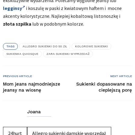
ekskluzywne wydarzenia. Polecamy wygodne jeansy lub
legginsy
i koszulę w paski z kwiatowym haftem i mocne
akcenty kolorystyczne. Najlepiej kobaltową listonoszkę i
złota szpilka
lub w podobnym kolorze.
TAGS
ALLEGRO SUKIENKI DO 50 ZŁ
KOLOROWE SUKIENKI
SUKIENKA QUIOSQUE
ZARA SUKIENKI WYPRZEDAŻ
PREVIOUS ARTICLE
NEXT ARTICLE
Mom jeans najmodniejsze
Sukienki dopasowane na
jeansy na wiosnę
cieplejszą porę
Joana
24hurt
Allegro sukienki damskie wyprzedaż