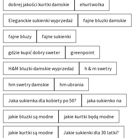
dobrej jakości kurtki damskie
ehurtwolka
Eleganckie sukienki wyprzedaż
fajne bluzki damskie
fajne bluzy
fajne sukienki
gdzie kupić dobry sweter
greenpoint
H&M bluzki damskie wyprzedaż
h & m swetry
hm swetry damskie
hm ubrania
Jaka sukienka dla kobiety po 50?
jaka sukienko na
jakie bluzki są modne
jakie kurtki będą modne
jakie kurtki są modne
Jakie sukienki dla 30 latki?