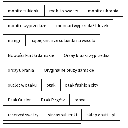
mohito sukienki
mohito swetry
mohito ubrania
mohito wyprzedaże
monnari wyprzedaż bluzek
msngr
najpiękniejsze sukienki na weselu
Nowości kurtki damskie
Orsay bluzki wyprzedaż
orsay ubrania
Oryginalne bluzy damskie
outlet w ptaku
ptak
ptak fashion city
Ptak Outlet
Ptak Rzgów
renee
reserved swetry
sinsay sukienki
sklep ebutik.pl