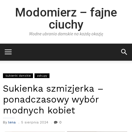
Modomierz – fajne
ciuchy
Modne ubrania damskie na każdą okazję
Sukienki damskie
zakupy
Sukienka szmizjerka –
ponadczasowy wybór
modnych kobiet
By
lena
5 sierpnia 2024
0