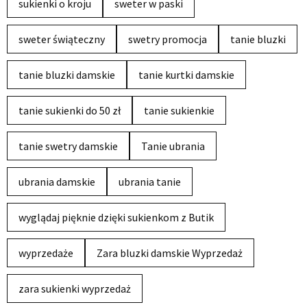
sukienki o kroju
sweter w paski
sweter świąteczny
swetry promocja
tanie bluzki
tanie bluzki damskie
tanie kurtki damskie
tanie sukienki do 50 zł
tanie sukienkie
tanie swetry damskie
Tanie ubrania
ubrania damskie
ubrania tanie
wyglądaj pięknie dzięki sukienkom z Butik
wyprzedaże
Zara bluzki damskie Wyprzedaż
zara sukienki wyprzedaż