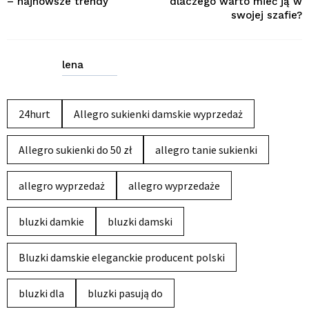
– najnowsze trendy
dlaczego warto mieć ją w
swojej szafie?
lena
24hurt
Allegro sukienki damskie wyprzedaż
Allegro sukienki do 50 zł
allegro tanie sukienki
allegro wyprzedaż
allegro wyprzedaże
bluzki damkie
bluzki damski
Bluzki damskie eleganckie producent polski
bluzki dla
bluzki pasują do