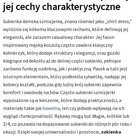
jej cechy charakterystyczne
Sukienka damska szmizjerka, znana również jako „shirt dress,”
wyróżnia się kilkoma kluczowymi cechami, które definiują jej
elegancki, ale zarazem casualowy charakter. Jej fason
inspirowany męską koszulą często zawiera klasyczny
kołnierzyk, który dodaje struktury i elegancji, oraz guziki
biegnące od dekoltu aż do dolnej części sukienki, pełniące
zarówno funkcję ozdobną, jak i praktyczną. Pasek w talii jest
istotnym elementem, który podkreśla sylwetkę, nadając jej
kobiecy kształt, podczas gdy luźny krój sukienki zapewnia
komfort i swobodę ruchów. Często sukienki szmizjerki
wyposażone są w kieszenie, które dodają praktyczności, a
materiały takie jak
bawełna
, len czy jedwab wpływają na ich
wygląd i funkcjonalność. Rękawy mogą być długie, krótkie lub
3/4, co pozwala na dopasowanie sukienki do różnych pór roku i
okazji. Dzięki swojej uniwersalności i prostocie,
sukienka