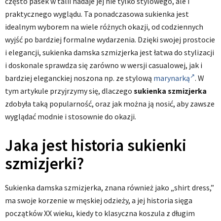
często pasek w talii nadaje jej nie tylko stylowego, ale i
praktycznego wyglądu. Ta ponadczasowa sukienka jest
idealnym wyborem na wiele różnych okazji, od codziennych
wyjść po bardziej formalne wydarzenia. Dzięki swojej prostocie
i elegancji, sukienka damska szmizjerka jest łatwa do stylizacji
i doskonale sprawdza się zarówno w wersji casualowej, jak i
bardziej eleganckiej noszona np. ze stylową
marynarką
. W
tym artykule przyjrzymy się, dlaczego
sukienka szmizjerka
zdobyła taką popularność, oraz jak można ją nosić, aby zawsze
wyglądać modnie i stosownie do okazji.
Jaka jest historia sukienki
szmizjerki?
Sukienka damska szmizjerka, znana również jako „shirt dress,”
ma swoje korzenie w męskiej odzieży, a jej historia sięga
początków XX wieku, kiedy to klasyczna koszula z długim