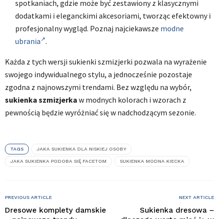
spotkaniach, gdzie może być zestawiony z klasycznymi
dodatkami i eleganckimi akcesoriami, tworząc efektowny i
profesjonalny wygląd. Poznaj najciekawsze
modne
ubrania
.
Każda z tych wersji sukienki szmizjerki pozwala na wyrażenie
swojego indywidualnego stylu, a jednocześnie pozostaje
zgodna z najnowszymi trendami. Bez względu na wybór,
sukienka szmizjerka
w modnych kolorach i wzorach z
pewnością będzie wyróżniać się w nadchodzącym sezonie.
TAGS
JAKA SUKIENKA DLA NISKIEJ OSOBY
JAKA SUKIENKA PODOBA SIĘ FACETOM
SUKIENKA MODNA KIECKA
PREVIOUS ARTICLE
NEXT ARTICLE
Dresowe komplety damskie
Sukienka dresowa –