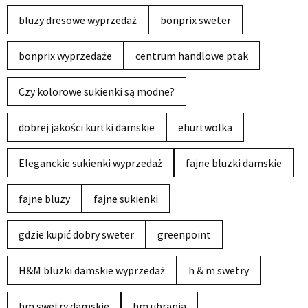
bluzy dresowe wyprzedaż
bonprix sweter
bonprix wyprzedaże
centrum handlowe ptak
Czy kolorowe sukienki są modne?
dobrej jakości kurtki damskie
ehurtwolka
Eleganckie sukienki wyprzedaż
fajne bluzki damskie
fajne bluzy
fajne sukienki
gdzie kupić dobry sweter
greenpoint
H&M bluzki damskie wyprzedaż
h & m swetry
hm swetry damskie
hm ubrania