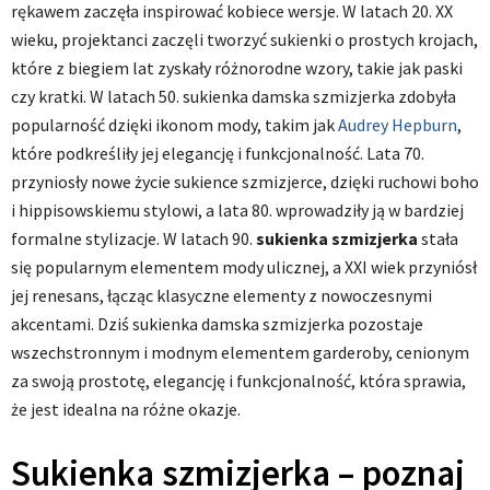
rękawem zaczęła inspirować kobiece wersje. W latach 20. XX
wieku, projektanci zaczęli tworzyć sukienki o prostych krojach,
które z biegiem lat zyskały różnorodne wzory, takie jak paski
czy kratki. W latach 50. sukienka damska szmizjerka zdobyła
popularność dzięki ikonom mody, takim jak
Audrey Hepburn
,
które podkreśliły jej elegancję i funkcjonalność. Lata 70.
przyniosły nowe życie sukience szmizjerce, dzięki ruchowi boho
i hippisowskiemu stylowi, a lata 80. wprowadziły ją w bardziej
formalne stylizacje. W latach 90.
sukienka szmizjerka
stała
się popularnym elementem mody ulicznej, a XXI wiek przyniósł
jej renesans, łącząc klasyczne elementy z nowoczesnymi
akcentami. Dziś sukienka damska szmizjerka pozostaje
wszechstronnym i modnym elementem garderoby, cenionym
za swoją prostotę, elegancję i funkcjonalność, która sprawia,
że jest idealna na różne okazje.
Sukienka szmizjerka – poznaj