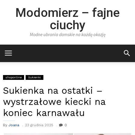
Modomierz – fajne
ciuchy
Modne ubrania damskie na każdą okazję
shoponline
Sukienki
Sukienka na ostatki –
wystrzałowe kiecki na
koniec karnawału
By
Joana
23 grudnia 2025
0