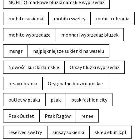
MOHITO markowe bluzki damskie wyprzedaż
mohito sukienki
mohito swetry
mohito ubrania
mohito wyprzedaże
monnari wyprzedaż bluzek
msngr
najpiękniejsze sukienki na weselu
Nowości kurtki damskie
Orsay bluzki wyprzedaż
orsay ubrania
Oryginalne bluzy damskie
outlet w ptaku
ptak
ptak fashion city
Ptak Outlet
Ptak Rzgów
renee
reserved swetry
sinsay sukienki
sklep ebutik.pl