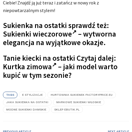
Ciebie! Znajdź ją już teraz i zatańcz w nowy rok z
niepowtarzalnym stylem!
Sukienka na ostatki sprawdź też:
Sukienki wieczorowe
– wytworna
elegancja na wyjątkowe okazje.
Tanie kiecki na ostatki Czytaj dalej:
Kurtka zimowa
– jaki model warto
kupić w tym sezonie?
TAGS
E STYLIZACJE
HURTOWNIA SUKIENEK FACTORYPRICE.EU
JAKA SUKIENKA NA OSTATKI
MARKOWE SUKIENKI WŁOSKIE
MODNE SUKIENKI DAMSKIE
SKLEP EBUTIK.PL
PREVIOUS ARTICLE
NEXT ARTICLE