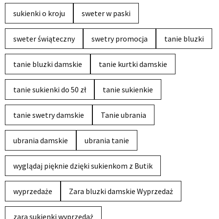
sukienki o kroju
sweter w paski
sweter świąteczny
swetry promocja
tanie bluzki
tanie bluzki damskie
tanie kurtki damskie
tanie sukienki do 50 zł
tanie sukienkie
tanie swetry damskie
Tanie ubrania
ubrania damskie
ubrania tanie
wyglądaj pięknie dzięki sukienkom z Butik
wyprzedaże
Zara bluzki damskie Wyprzedaż
zara sukienki wyprzedaż