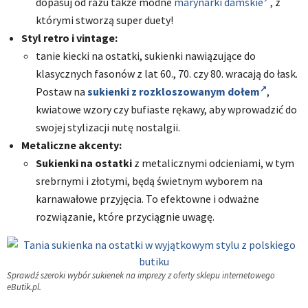
dopasuj od razu także modne
marynarki damskie
, z
którymi stworzą super duety!
Styl retro i vintage:
tanie kiecki na ostatki, sukienki nawiązujące do
klasycznych fasonów z lat 60., 70. czy 80. wracają do łask.
Postaw na
sukienki z rozkloszowanym dołem
,
kwiatowe wzory czy bufiaste rękawy, aby wprowadzić do
swojej stylizacji nutę nostalgii.
Metaliczne akcenty:
Sukienki na ostatki
z metalicznymi odcieniami, w tym
srebrnymi i złotymi, będą świetnym wyborem na
karnawałowe przyjęcia. To efektowne i odważne
rozwiązanie, które przyciągnie uwagę.
Sprawdź szeroki wybór sukienek na imprezy z oferty sklepu internetowego
eButik.pl.