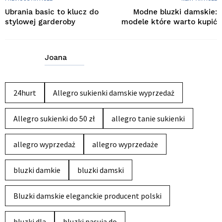
Ubrania basic to klucz do
Modne bluzki damskie:
stylowej garderoby
modele które warto kupić
Joana
24hurt
Allegro sukienki damskie wyprzedaż
Allegro sukienki do 50 zł
allegro tanie sukienki
allegro wyprzedaż
allegro wyprzedaże
bluzki damkie
bluzki damski
Bluzki damskie eleganckie producent polski
bluzki dla
bluzki pasują do