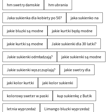
hm swetry damskie
hm ubrania
Jaka sukienka dla kobiety po 50?
jaka sukienko na
jakie bluzki są modne
jakie kurtki będą modne
jakie kurtki są modne
Jakie sukienki dla 30 latki?
Jakie sukienki odmładzają?
jakie sukienki są modne
Jakie sukienki wyszczuplają?
jakie swetry dla
jaki kolor kurtki
jaki kolor sukienki
kolorowy sweter w paski
kup sukienkę z Butik
letnia wyprzedaż
Limango bluzki wyprzedaż