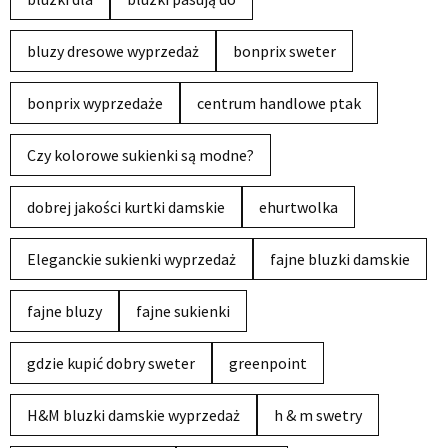
bluzy dresowe wyprzedaż
bonprix sweter
bonprix wyprzedaże
centrum handlowe ptak
Czy kolorowe sukienki są modne?
dobrej jakości kurtki damskie
ehurtwolka
Eleganckie sukienki wyprzedaż
fajne bluzki damskie
fajne bluzy
fajne sukienki
gdzie kupić dobry sweter
greenpoint
H&M bluzki damskie wyprzedaż
h & m swetry