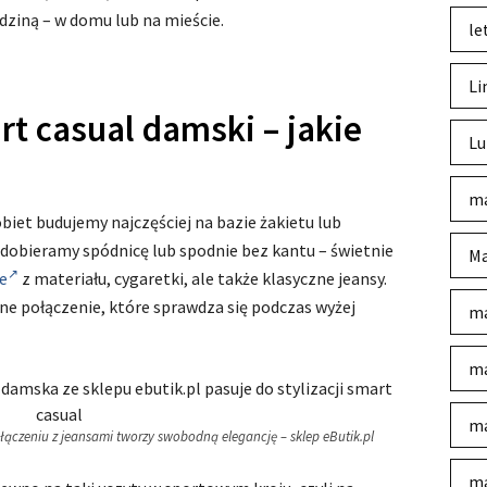
dziną – w domu lub na mieście.
le
Li
t casual damski – jakie
Lu
ma
biet budujemy najczęściej na bazie żakietu lub
dobieramy spódnicę lub spodnie bez kantu – świetnie
Ma
e
z materiału, cygaretki, ale także klasyczne jeansy.
ne połączenie, które sprawdza się podczas wyżej
ma
ma
ma
czeniu z jeansami tworzy swobodną elegancję – sklep eButik.pl
ma