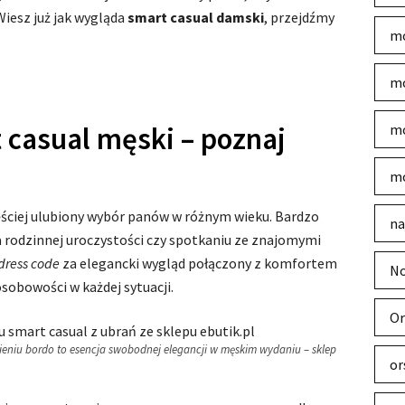
 Wiesz już jak wygląda
smart casual damski
, przejdźmy
mo
mo
 casual męski – poznaj
mo
mo
ęściej ulubiony wybór panów w różnym wieku. Bardzo
na
na rodzinnej uroczystości czy spotkaniu ze znajomymi
dress code
za elegancki wygląd połączony z komfortem
No
sobowości w każdej sytuacji.
Or
eniu bordo to esencja swobodnej elegancji w męskim wydaniu – sklep
or