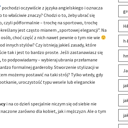
pochodzi oczywiście z języka angielskiego i oznacza
gr
o to właściwie znaczy? Chodzi o to, żeby ubrać się
, czyli półformalnie – trochę na sportowo, trochę
H&
 określany jest często mianem „sportowej elegancji”. Na
e osób, choć część z nich nawet pewnie o tym nie wie
h 
d innych stylów? Czy istnieją jakieś zasady, które
ie tak i jest to bardzo proste. Jeśli zastanawiasz się
hm
m, to podpowiadamy – wybieraj ubrania przełamane
rdzo formalnej garderoby. Stworzenie stylizacji w
Ja
zatem możemy postawić na taki strój? Tylko wtedy, gdy
potkanie, uroczystość typu wesele lub eleganckie
ja
ja
acy
i na co dzień specjalnie niczym się od siebie nie
eznaczone zarówno dla kobiet, jak i mężczyzn. Ale o tym
ja