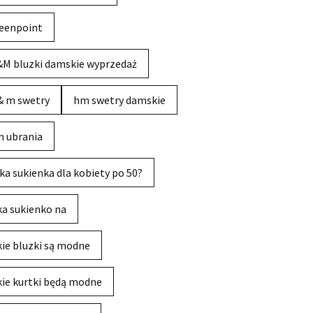
eenpoint
M bluzki damskie wyprzedaż
& m swetry
hm swetry damskie
 ubrania
ka sukienka dla kobiety po 50?
ka sukienko na
kie bluzki są modne
kie kurtki będą modne