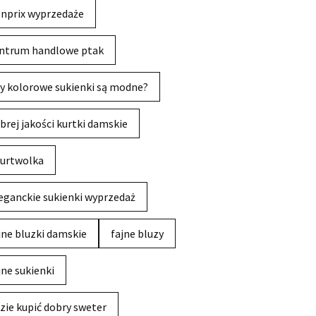
nprix wyprzedaże
ntrum handlowe ptak
y kolorowe sukienki są modne?
brej jakości kurtki damskie
urtwolka
eganckie sukienki wyprzedaż
jne bluzki damskie
fajne bluzy
jne sukienki
zie kupić dobry sweter