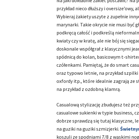
Na jaki dokładnie żakiet postawić? Na 
przykład nieco dłuższy i oversize’owy,
Wybieraj żakiety uszyte z zupełnie inn
marynarki. Takie okrycie nie musi być 
podkręcą całość i podkreślą nieformalny
kwiaty czy w kratę, ale nie bój się się
doskonale współgrał z klasycznymi je
spódnicą do kolan, basicowym t-shirt
czółenkami. Pamiętaj, że do smart cas
oraz typowo letnie, na przykład szpilki
oxfordy itp., które idealnie zagrają ze
na przykład z ozdobną klamrą.
Casualową stylizację zbudujesz też prz
casualowe sukienki w typie business, czy
dobrze sprawdzą się tutaj klasyczne, l
na guziki na guziki szmizjerki.
Świetn
koszuli ze spodniami 7/8 z wąskimi nog