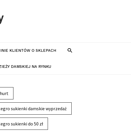
y
PINIE KLIENTÓW O SKLEPACH
IEŻY DAMSKIEJ NA RYNKU
hurt
legro sukienki damskie wyprzedaż
legro sukienki do 50 zł