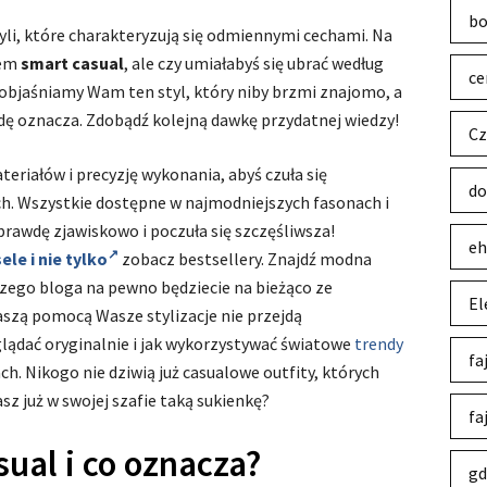
bo
li, które charakteryzują się odmiennymi cechami. Na
iem
smart casual
, ale czy umiałabyś się ubrać według
ce
j objaśniamy Wam ten styl, który niby brzmi znajomo, a
dę oznacza. Zdobądź kolejną dawkę przydatnej wiedzy!
Cz
teriałów i precyzję wykonania, abyś czuła się
do
h. Wszystkie dostępne w najmodniejszych fasonach i
prawdę zjawiskowo i poczuła się szczęśliwsza!
eh
ele i nie tylko
zobacz bestsellery. Znajdź modna
szego bloga na pewno będziecie na bieżąco ze
El
szą pomocą Wasze stylizacje nie przejdą
ądać oryginalnie i jak wykorzystywać światowe
trendy
fa
ch. Nikogo nie dziwią już casualowe outfity, których
sz już w swojej szafie taką sukienkę?
fa
sual i co oznacza?
gd