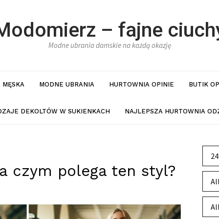
Modomierz – fajne ciuch
Modne ubrania damskie na każdą okazję
 MĘSKA
MODNE UBRANIA
HURTOWNIA OPINIE
BUTIK O
DZAJE DEKOLTÓW W SUKIENKACH
NAJLEPSZA HURTOWNIA ODZ
24
a czym polega ten styl?
Al
Al