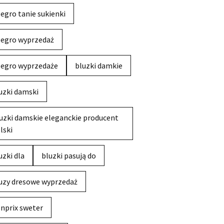
legro tanie sukienki
legro wyprzedaż
legro wyprzedaże
bluzki damkie
uzki damski
uzki damskie eleganckie producent
lski
uzki dla
bluzki pasują do
uzy dresowe wyprzedaż
nprix sweter