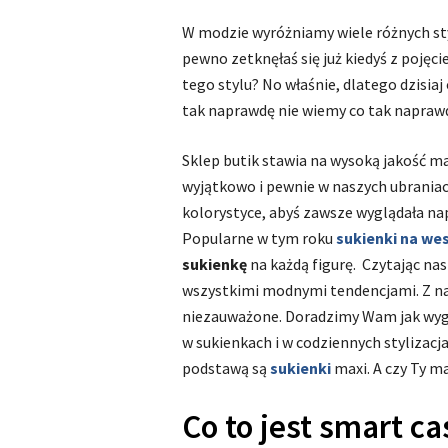
W modzie wyróżniamy wiele różnych sty
pewno zetknęłaś się już kiedyś z pojęc
tego stylu? No właśnie, dlatego dzisia
tak naprawdę nie wiemy co tak napraw
Sklep butik stawia na wysoką jakość ma
wyjątkowo i pewnie w naszych ubraniac
kolorystyce, abyś zawsze wyglądała na
Popularne w tym roku
sukienki na wes
sukienkę
na każdą figurę. Czytając na
wszystkimi modnymi tendencjami. Z na
niezauważone. Doradzimy Wam jak wygl
w sukienkach i w codziennych stylizacja
podstawą są
sukienki
maxi. A czy Ty ma
Co to jest smart ca