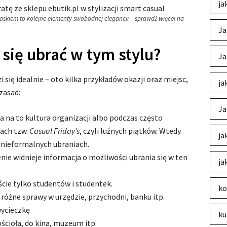
ja
paskiem to kolejne elementy swobodnej elegancji – sprawdź więcej na
Ja
 się ubrać w tym stylu?
Ja
 się idealnie – oto kilka przykładów okazji oraz miejsc,
ja
zasad:
Ja
 na to kultura organizacji albo podczas często
ach tzw.
Casual Friday’s
, czyli luźnych piątków. Wtedy
ja
 nieformalnych ubraniach.
ie widnieje informacja o możliwości ubrania się w ten
ja
ście tylko studentów i studentek.
ko
różne sprawy w urzędzie, przychodni, banku itp.
wycieczkę
ku
ościoła, do kina, muzeum itp.