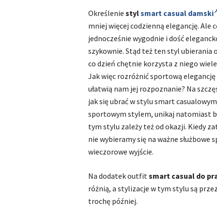
Określenie
styl
smart casual damski
mniej więcej codzienną elegancję. Ale c
jednocześnie wygodnie i dość elegancko
szykownie. Stąd też ten styl ubierania
co dzień chętnie korzysta z niego wiel
Jak więc rozróżnić sportową elegancję o
ułatwią nam jej rozpoznanie? Na szczęśc
jak się ubrać w stylu smart casualowy
sportowym stylem, unikaj natomiast ba
tym stylu zależy też od okazji. Kiedy 
nie wybieramy się na ważne służbowe s
wieczorowe wyjście.
Na dodatek outfit
smart casual do pr
różnią, a stylizacje w tym stylu są prz
trochę później.