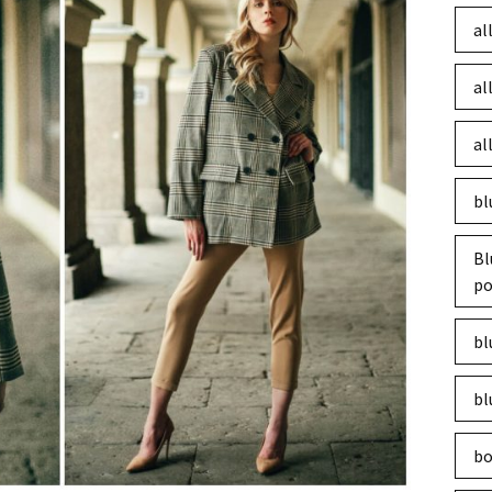
al
al
al
bl
Bl
po
bl
bl
bo