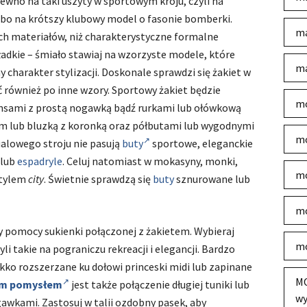
pewno na taki uszyty w sportowym kroju, czyli na
 albo na krótszy klubowy model o fasonie bomberki.
ma
ych materiałów, niż charakterystyczne formalne
gładkie – śmiało stawiaj na wzorzyste modele, które
ma
 charakter stylizacji. Doskonale sprawdzi się żakiet w
gać również po inne wzory. Sportowy żakiet będzie
mo
ansami z prostą nogawką bądź rurkami lub ołówkową
em lub bluzką z koronką oraz półbutami lub wygodnymi
mo
ualowego stroju nie pasują
buty
sportowe, eleganckie
 lub
espadryle
. Celuj natomiast w mokasyny, monki,
mo
 stylem
city
. Świetnie sprawdzą się
buty
sznurowane lub
mo
y pomocy sukienki połączonej z żakietem. Wybieraj
mo
li takie na pograniczu rekreacji i elegancji. Bardzo
ekko rozszerzane ku dołowi princeski midi lub zapinane
MO
ym pomysłem
jest także połączenie długiej tuniki lub
wy
awkami. Zastosuj w talii ozdobny pasek, aby