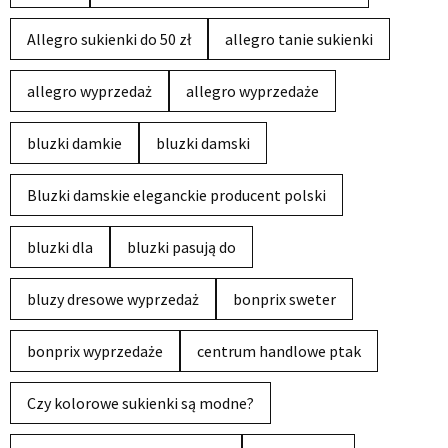
Allegro sukienki do 50 zł
allegro tanie sukienki
allegro wyprzedaż
allegro wyprzedaże
bluzki damkie
bluzki damski
Bluzki damskie eleganckie producent polski
bluzki dla
bluzki pasują do
bluzy dresowe wyprzedaż
bonprix sweter
bonprix wyprzedaże
centrum handlowe ptak
Czy kolorowe sukienki są modne?