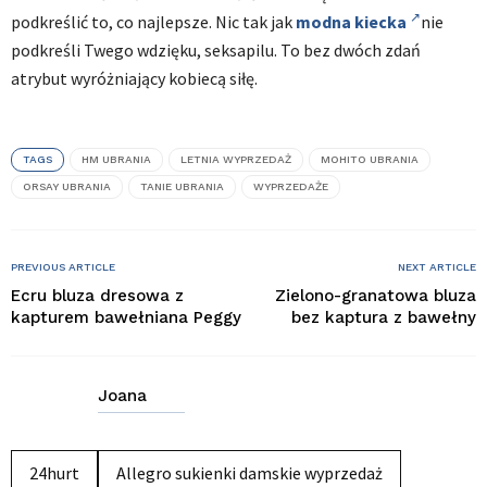
podkreślić to, co najlepsze. Nic tak jak
modna kiecka
nie
podkreśli Twego wdzięku, seksapilu. To bez dwóch zdań
atrybut wyróżniający kobiecą siłę.
TAGS
HM UBRANIA
LETNIA WYPRZEDAŻ
MOHITO UBRANIA
ORSAY UBRANIA
TANIE UBRANIA
WYPRZEDAŻE
PREVIOUS ARTICLE
NEXT ARTICLE
Ecru bluza dresowa z
Zielono-granatowa bluza
kapturem bawełniana Peggy
bez kaptura z bawełny
Joana
24hurt
Allegro sukienki damskie wyprzedaż