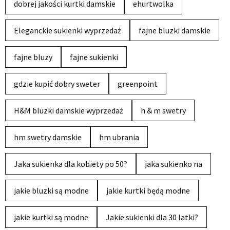
dobrej jakości kurtki damskie
ehurtwolka
Eleganckie sukienki wyprzedaż
fajne bluzki damskie
fajne bluzy
fajne sukienki
gdzie kupić dobry sweter
greenpoint
H&M bluzki damskie wyprzedaż
h & m swetry
hm swetry damskie
hm ubrania
Jaka sukienka dla kobiety po 50?
jaka sukienko na
jakie bluzki są modne
jakie kurtki będą modne
jakie kurtki są modne
Jakie sukienki dla 30 latki?