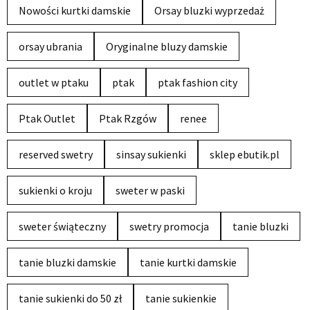
Nowości kurtki damskie
Orsay bluzki wyprzedaż
orsay ubrania
Oryginalne bluzy damskie
outlet w ptaku
ptak
ptak fashion city
Ptak Outlet
Ptak Rzgów
renee
reserved swetry
sinsay sukienki
sklep ebutik.pl
sukienki o kroju
sweter w paski
sweter świąteczny
swetry promocja
tanie bluzki
tanie bluzki damskie
tanie kurtki damskie
tanie sukienki do 50 zł
tanie sukienkie