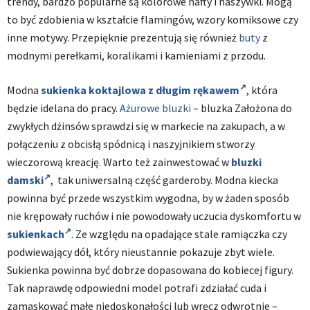
trendy, bardzo popularne są kolorowe hafty i naszywki. Mogą
to być zdobienia w kształcie flamingów, wzory komiksowe czy
inne motywy. Przepięknie prezentują się również
buty
z
modnymi perełkami, koralikami i kamieniami z przodu.
Modna
sukienka koktajlowa z długim rękawem
, która
będzie idelana do pracy.
Ażurowe bluzki
– bluzka Założona do
zwykłych dżinsów sprawdzi się w markecie na zakupach, a w
połączeniu z obcisłą spódnicą i naszyjnikiem stworzy
wieczorową kreację. Warto też zainwestować w
bluzki
damski
, tak uniwersalną część garderoby. Modna kiecka
powinna być przede wszystkim wygodna, by w żaden sposób
nie krępowały ruchów i nie powodowały uczucia dyskomfortu w
sukienkach
. Ze względu na opadające stale ramiączka czy
podwiewający dół, który nieustannie pokazuje zbyt wiele.
Sukienka powinna być dobrze dopasowana do kobiecej figury.
Tak naprawdę odpowiedni model potrafi zdziałać cuda i
zamaskować małe niedoskonałości lub wręcz odwrotnie –