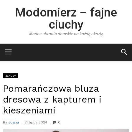
Modomierz – fajne
ciuchy
Modne ubrania damskie na każdą okazję
zakupy
Pomarańczowa bluza
dresowa z kapturem i
kieszeniami
By
Joana
21 lipca 2024
0