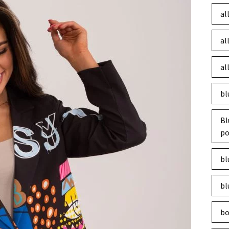
al
al
al
bl
Bl
po
bl
bl
bo