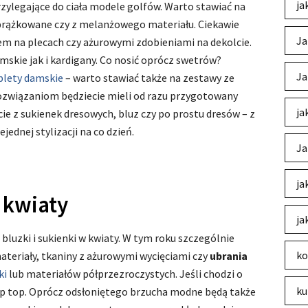
ja
przylegające do ciała modele golfów. Warto stawiać na
prążkowane czy z melanżowego materiału. Ciekawie
Ja
em na plecach czy ażurowymi zdobieniami na dekolcie.
skie jak i kardigany. Co nosić oprócz swetrów?
Ja
lety damskie
– warto stawiać także na zestawy ze
rozwiązaniom będziecie mieli od razu przygotowany
ja
cie z sukienek dresowych, bluz czy po prostu dresów – z
ednej stylizacji na co dzień.
Ja
ja
w kwiaty
ja
luzki i sukienki w kwiaty. W tym roku szczególnie
ko
ateriały, tkaniny z ażurowymi wycięciami czy
ubrania
ki
lub materiałów półprzezroczystych. Jeśli chodzi o
ku
rop top. Oprócz odsłoniętego brzucha modne będą także