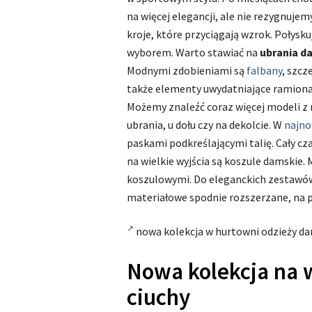
na więcej elegancji, ale nie rezygnuje
kroje, które przyciągają wzrok. Połysk
wyborem. Warto stawiać na
ubrania d
Modnymi zdobieniami są
falbany
, szcz
także elementy uwydatniające ramiona 
Możemy znaleźć coraz więcej modeli z 
ubrania, u dołu czy na dekolcie. W
najno
paskami podkreślającymi talię. Cały c
na wielkie wyjścia są koszule damskie.
koszulowymi. Do eleganckich zestawów
materiałowe spodnie rozszerzane, na p
nowa kolekcja w hurtowni odzieży da
Nowa kolekcja na 
ciuchy