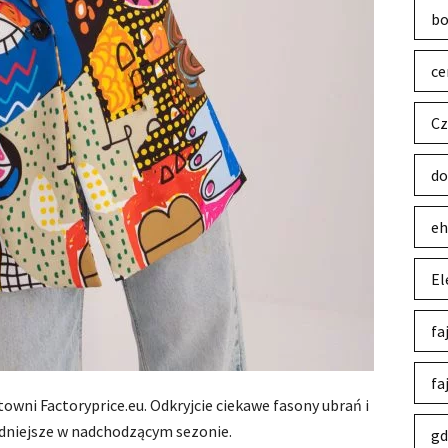
bo
ce
Cz
do
eh
El
fa
fa
towni Factoryprice.eu. Odkryjcie ciekawe fasony ubrań i
odniejsze w nadchodzącym sezonie.
gd