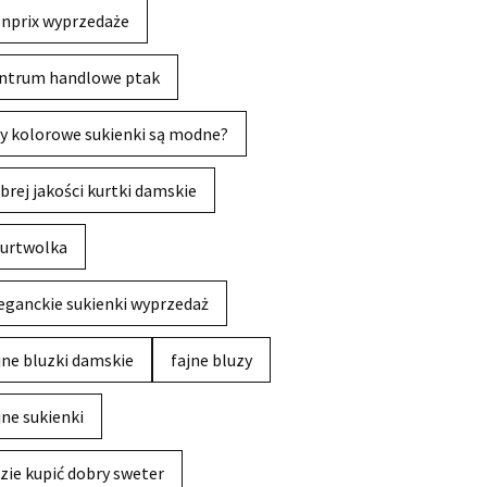
nprix wyprzedaże
ntrum handlowe ptak
y kolorowe sukienki są modne?
brej jakości kurtki damskie
urtwolka
eganckie sukienki wyprzedaż
jne bluzki damskie
fajne bluzy
jne sukienki
zie kupić dobry sweter