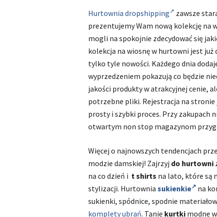
Hurtownia dropshipping
zawsze stara
prezentujemy Wam nową kolekcję na wi
mogli na spokojnie zdecydować się jak
kolekcja na wiosnę w hurtowni jest ju
tylko tyle nowości. Każdego dnia dodaj
wyprzedzeniem pokazują co będzie nied
jakości produkty w atrakcyjnej cenie, a
potrzebne pliki. Rejestracja na stronie
prosty i szybki proces. Przy zakupach
otwartym non stop magazynom przygot
Więcej o najnowszych tendencjach prz
modzie damskiej! Zajrzyj
do hurtowni
na co dzień i
t shirts
na lato, które są 
stylizacji. Hurtownia
sukienkie
na kom
sukienki, spódnice, spodnie materiałowe
komplety ubrań
. Tanie
kurtki
modne w 