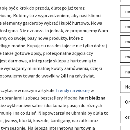
 się być o krok do przodu, dlatego już teraz
mo
osnę. Robimy to z wyprzedzeniem, aby nasi klienci
ie elementy garderoby wybrać i kupić hurtowo. Nowa
mo
ż dostępna. Nie oznacza to jednak, że proponujemy Wam
emy do swojej bazy nowe produkty, które z
mo
ługo modne. Kupując u nas dostajecie nie tylko dobrej
le także gotowe opisy, profesjonalne zdjęcia czy
mo
 jest darmowa, a integracja sklepu z hurtownią to
 nie wymagamy minimalnej kwoty zamówienia, dzięki
na
owujemy towar do wysyłki w 24H na cały świat.
No
eczytacie w naszym artykule
Trendy na wiosnę
w
z ubraniami i zobacz bestsellery. Modna
hurt bielizna
Or
niezwykle uniwersalne i doskonale pasują do różnych
unię i na co dzień. Niepowtarzalne ubrania by olala to
or
, jeansy, bluzki, koszule, kardigany, narzutki oraz
tym sezonie. Najlepsza internetowa hurtownia