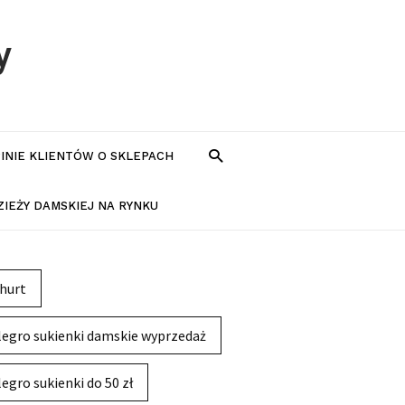
y
PINIE KLIENTÓW O SKLEPACH
IEŻY DAMSKIEJ NA RYNKU
hurt
legro sukienki damskie wyprzedaż
legro sukienki do 50 zł