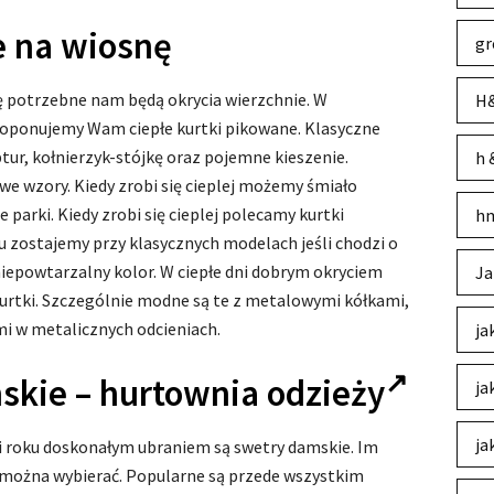
e na wiosnę
gr
rę potrzebne nam będą okrycia wierzchnie. W
H&
oponujemy Wam ciepłe kurtki pikowane. Klasyczne
ptur, kołnierzyk-stójkę oraz pojemne kieszenie.
h 
e wzory. Kiedy zrobi się cieplej możemy śmiało
 parki. Kiedy zrobi się cieplej polecamy kurtki
hm
u zostajemy przy klasycznych modelach jeśli chodzi o
niepowtarzalny kolor. W ciepłe dni dobrym okryciem
Ja
urtki. Szczególnie modne są te z metalowymi kółkami,
i w metalicznych odcieniach.
ja
skie –
hurtownia odzieży
ja
ja
 roku doskonałym ubraniem są swetry damskie. Im
 można wybierać. Popularne są przede wszystkim