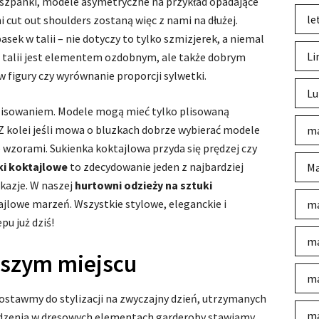
hiszpanki, modele asymetryczne na przykład opadające
le
 cut out shoulders zostaną więc z nami na dłużej.
sek w talii – nie dotyczy to tylko szmizjerek, a niemal
Li
e talii jest elementem ozdobnym, ale także dobrym
igury czy wyrównanie proporcji sylwetki.
Lu
plisowaniem. Modele mogą mieć tylko plisowaną
 Z kolei jeśli mowa o bluzkach dobrze wybierać modele
ma
 wzorami. Sukienka koktajlowa przyda się prędzej czy
ki koktajlowe
to zdecydowanie jeden z najbardziej
Ma
kazje. W naszej
hurtowni odzieży na sztuki
ajlowe marzeń. Wszystkie stylowe, eleganckie i
ma
u już dziś!
ma
wszym miejscu
ma
ostawmy do stylizacji na zwyczajny dzień, utrzymanych
ma
odzenia w dresowych elementach garderoby stawiamy