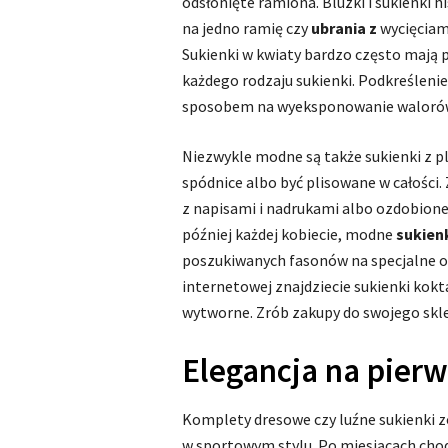
odsłonięte ramiona. Bluzki i sukienki 
na jedno ramię czy
ubrania z
wycięciami
Sukienki w kwiaty bardzo często mają pa
każdego rodzaju sukienki. Podkreśleni
sposobem na wyeksponowanie walorów f
Niezwykle modne są także sukienki z 
spódnice albo być plisowane w całości.
z napisami i nadrukami albo ozdobione
później każdej kobiecie, modne
sukien
poszukiwanych fasonów na specjalne o
internetowej znajdziecie sukienki kokt
wytworne. Zrób zakupy do swojego sklep
Elegancja na pier
Komplety dresowe czy luźne sukienki z
w sportowym stylu. Po miesiącach ch