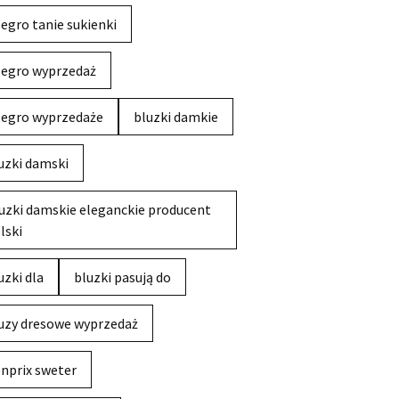
legro tanie sukienki
legro wyprzedaż
legro wyprzedaże
bluzki damkie
uzki damski
uzki damskie eleganckie producent
lski
uzki dla
bluzki pasują do
uzy dresowe wyprzedaż
nprix sweter