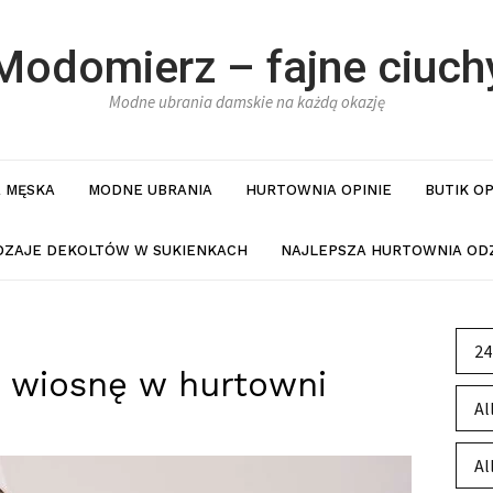
Modomierz – fajne ciuch
Modne ubrania damskie na każdą okazję
 MĘSKA
MODNE UBRANIA
HURTOWNIA OPINIE
BUTIK O
DZAJE DEKOLTÓW W SUKIENKACH
NAJLEPSZA HURTOWNIA ODZ
24
 wiosnę w hurtowni
Al
Al