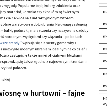
my z wygody. Popularne będą kolory, zdobienia oraz
ma
ujący materiał, koronka czy ekoskóra są świetnym
amskie na wiosnę
z uatrakcyjnionym wzorem.
ma
ególnie warstwowe u dołu ubrania. Na uwagę zasługują
– bufki, poduszki, marszczenia czy naszywane ozdoby.
mo
różnorodnymi wycięciami czy wiązania – po bokach
wsze trendy
wpisują się elementy garderoby z
mo
zas niezwykle modnym ubraniem idealnym na co dzień i
 Można zastąpić je także mniej oficjalnymi bluzkami
mo
 sprawdzą się także zgodne z najnowszymi trendami
rzykład palazzo.
mo
mskiej
mo
wiosnę w hurtowni –
fajne
MO
wy