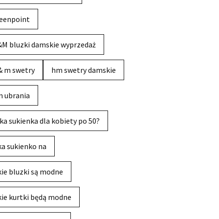
eenpoint
M bluzki damskie wyprzedaż
& m swetry
hm swetry damskie
 ubrania
ka sukienka dla kobiety po 50?
ka sukienko na
kie bluzki są modne
kie kurtki będą modne